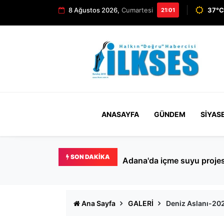
8 Ağustos 2026,
Cumartesi
37°C
21:01
ANASAYFA
GÜNDEM
SIYAS
SON DAKIKA
Bakırköy’de kedilere mama 
Ana Sayfa
GALERİ
Deniz Aslanı-202