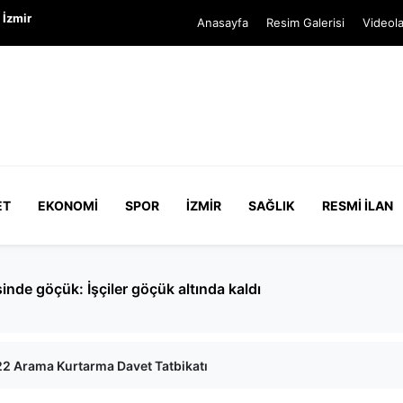
 İzmir
Anasayfa
Resim Galerisi
Videola
ET
EKONOMI
SPOR
İZMIR
SAĞLIK
RESMI İLAN
verirken yolu kapatan kadın yakalandı: Hakkında 150 kayıt 
2 Arama Kurtarma Davet Tatbikatı