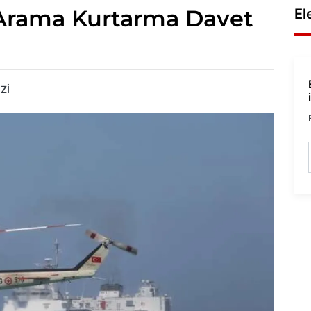
 Arama Kurtarma Davet
El
Zİ