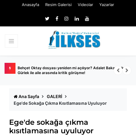
Anasayfa
Resim Galerisi
Videolar
Yazarlar
dalgıç
Behçet Oktay dosyası yeniden mi açılıyor? Adalet Bakanı Akın
A
Gürlek ile aile arasında kritik görüşme!
A
Ana Sayfa
GALERİ
Ege'de Sokağa Çıkma Kısıtlamasına Uyuluyor
Ege'de sokağa çıkma
kısıtlamasına uyuluyor