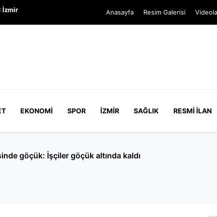
 İzmir
Anasayfa
Resim Galerisi
Videola
ET
EKONOMI
SPOR
İZMIR
SAĞLIK
RESMI İLAN
verirken yolu kapatan kadın yakalandı: Hakkında 150 kayıt 