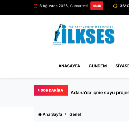
8 Ağustos 2026,
Cumartesi
36°C
16:45
ANASAYFA
GÜNDEM
SIYAS
SON DAKIKA
Bakırköy’de kedilere mama 
Ana Sayfa
Genel