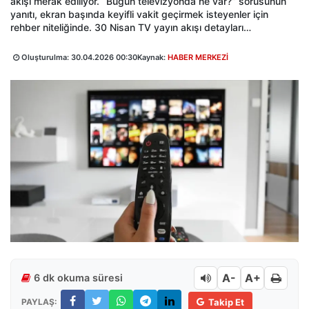
akışı merak ediliyor. “Bugün televizyonda ne var?” sorusunun
yanıtı, ekran başında keyifli vakit geçirmek isteyenler için
rehber niteliğinde. 30 Nisan TV yayın akışı detayları…
Oluşturulma:
30.04.2026 00:30
Kaynak:
HABER MERKEZİ
A-
A+
6 dk okuma süresi
PAYLAŞ:
Takip Et