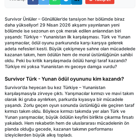
Survivor Ünlüler – Gönüllüler’de tansiyon her bölümde biraz
daha yükseliyor! 29 Nisan 2026 akşamı yayınlanan yeni
bölümde ise sezonun en çok merak edilen anlarından biri
yaşandı: Türkiye – Yunanistan ilk karşılaşması. Türk ve Yunan
yarışmacılar, ödül oyunu parkurunda karşı karşıya gelerek
adeta nefesleri kesti. Büyük çekişmeye sahne olan mücadelede
kazanan takım, hem ödülün hem de moral üstünlüğünün sahibi
oldu. Peki bu kritik karşılaşmada ödülü hangi taraf kazandı?
Türkiye mi yoksa Yunanistan mı geceye damga vurdu?
Survivor Türk - Yunan ödül oyununu kim kazandı?
Survivor’da heyecan bu kez Türkiye – Yunanistan
karşılaşmasıyla zirveye çıktı. Yarışmacılar kırmızı ve mavi takım
olarak iki gruba ayrılırken, parkurda kıyasıya bir mücadele
yaşandı. Zorlu geçen oyun sonunda üstünlüğü ele geçiren taraf
kırmızı takım oldu. Böylece kırmızı takımda yer alan Türk ve
Yunan yarışmacılar, büyük ödülün keyfini birlikte çıkarma fırsatı
yakaladı. Hem rekabetin hem de uluslararası mücadelenin ön
planda olduğu gecede, kazanan takımın performansı
izleyicilerden büyük alkış topladı.