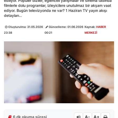
ediliyor. Popüler diziler, eğlenceli yarışmalar ve sinema tadında
filmlerle dolu programlar, izleyicilere unutulmaz bir akşam vaat
ediyor. Bugün televizyonda ne var? 1 Haziran TV yayın akışı
detayları…
Oluşturulma:
31.05.2026
Güncelleme:
01.06.2026
Kaynak:
HABER
23:38
00:21
MERKEZİ
A-
A+
6 dk okuma süresi