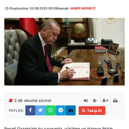
Oluşturulma:
03.09.2025 00:05
Kaynak:
HABER MERKEZİ
A-
A+
2 dk okuma süresi
PAYLAŞ:
Takip Et
Resmî Gazete’nin bu sayısında, yürütme ve idareye ilişkin