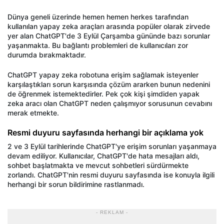
D
ünya geneli üzerinde hemen hemen herkes taraf
ından
kullanılan yapay zeka ara
çlar
ı arasında pop
üler olarak zirvede
yer alan
ChatGPT'de
3 Eylül Çar
şamba g
ününde baz
ı sorunlar
yaşanmakta. Bu bağlantı problemleri de kullanıcıları zor
durumda bırakmaktadır.
ChatGPT
yapay zeka robotuna erişim sağlamak isteyenler
karşılaştıkları sorun karşısında
çözüm ararken bunun nedenini
de ö
ğrenmek istemektedirler. Pek
çok ki
şi şimdiden yapak
zeka aracı olan
ChatGPT
neden
çal
ışmıyor sorusunun cevabını
merak etmekte.
Resmi duyuru sayfasında herhangi bir açıklama yok
2 ve 3 Eyl
ül tarihlerinde
ChatGPT'ye
eri
şim sorunları yaşanmaya
devam ediliyor. Kullanıcılar,
ChatGPT'de
hata mesajları aldı,
sohbet başlatmakta ve mevcut sohbetleri s
ürdürmekte
zorland
ı.
ChatGPT'nin
resmi duyuru sayfasında ise konuyla ilgili
herhangi bir sorun bildirimine rastlanmadı.
- REKLAM -