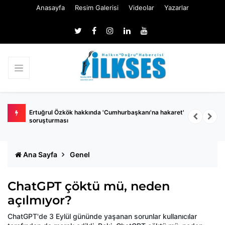
Anasayfa
Resim Galerisi
Videolar
Yazarlar
 belli
Ertuğrul Özkök hakkında 'Cumhurbaşkanı'na hakaret'
Ç
soruşturması
k
Ana Sayfa
Genel
ChatGPT çöktü mü, neden
açılmıyor?
ChatGPT'de 3 Eylül gününde yaşanan sorunlar kullanıcılar