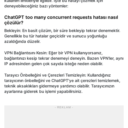
kullanım limitleriyle ilgilidir. İşte bu hatayı
çözmek için
deneyebilece
ğiniz bazı y
öntemler:
ChatGPT
too many concurrent requests hatas
ı nasıl
çözülür?
Bekleyin: En basit çözüm, bir süre bekleyip tekrar denemektir.
Genellikle bu tür hatalar geçicidir ve sunucu yo
ğunluğu
azaldığında d
üzelir.
VPN Ba
ğlantısını Kesin: Eğer bir VPN kullanıyorsanız,
bağlantınızı kesip tekrar denemeyi deneyin. Bazen
VPN'ler
, aynı
IP adresinden gelen
çok say
ıda isteğe neden olabilir.
Tarayıcı
Önbelle
ğini ve
Çerezleri Temizleyin: Kulland
ığınız
tarayıcının
önbelle
ğini ve
ChatGPT'ye
ait
çerezleri temizlemek,
teknik aksakl
ıkları gidermeye yardımcı olabilir. Tarayıcınızın
ayarlarına giderek bu işlemi yapabilirsiniz.
- REKLAM -