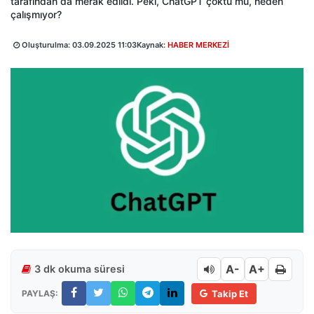
tarafından da merak edildi. Peki, ChatGPT çöktü mü, neden
çalışmıyor?
Oluşturulma:
03.09.2025 11:03
Kaynak:
HABER MERKEZİ
A-
A+
3 dk okuma süresi
PAYLAŞ:
Takip Et