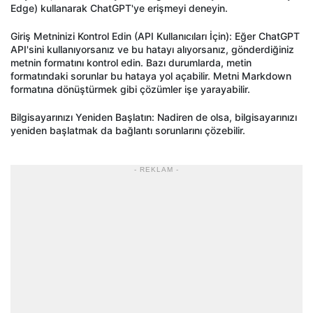
Edge) kullanarak
ChatGPT'ye
erişmeyi deneyin.
Giriş Metninizi Kontrol Edin (API Kullanıcıları İ
çin): E
ğer
ChatGPT
API'sini
kullanıyorsanız ve bu hatayı alıyorsanız, g
önderdi
ğiniz
metnin formatını kontrol edin. Bazı durumlarda, metin
formatındaki sorunlar bu hataya yol a
çabilir. Metni Markdown
format
ına d
önü
şt
ürmek gibi çözümler i
şe yarayabilir.
Bilgisayarınızı Yeniden Başlatın: Nadiren de olsa, bilgisayarınızı
yeniden başlatmak da bağlantı sorunlarını
çözebilir.
- REKLAM -