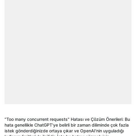
"Too many concurrent requests" Hatası ve
Çözüm Önerileri: Bu
hata genellikle
ChatGPT'ye
belirli bir zaman diliminde çok fazla
istek gönderdi
ğinizde ortaya
ç
ıkar ve
OpenAI'nin
uyguladığı