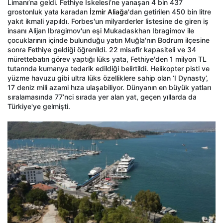
Limanı’na geldi. Fethiye İskelesi’ne yanaşan 4 bin 437
grostonluk yata karadan
İzmir Aliağa
'dan getirilen 450 bin litre
yakıt ikmali yapıldı. Forbes'un milyarderler listesine de giren iş
insanı Alijan Ibragimov'un eşi Mukadaskhan Ibragimov ile
çocuklarının içinde bulunduğu yatın Muğla'nın Bodrum ilçesine
sonra Fethiye geldiği öğrenildi. 22 misafir kapasiteli ve 34
mürettebatın görev yaptığı lüks yata, Fethiye'den 1 milyon TL
tutarında kumanya tedarik edildiği belirtildi. Helikopter pisti ve
yüzme havuzu gibi ultra lüks özelliklere sahip olan ‘I Dynasty’,
17 deniz mili azami hıza ulaşabiliyor. Dünyanın en büyük yatları
sıralamasında 77’nci sırada yer alan yat, geçen yıllarda da
Türkiye'ye gelmişti.