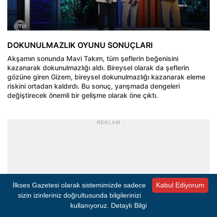
DOKUNULMAZLIK OYUNU SONUÇLARI
Akşamın sonunda Mavi Takım, tüm şeflerin beğenisini
kazanarak dokunulmazlığı aldı. Bireysel olarak da şeflerin
gözüne giren Gizem, bireysel dokunulmazlığı kazanarak eleme
riskini ortadan kaldırdı. Bu sonuç, yarışmada dengeleri
değiştirecek önemli bir gelişme olarak öne çıktı.
- REKLAM -
İlkses Gazetesi olarak sistemimizde sadece
Kabul Ediyorum
sizin izinleriniz doğrultusunda bilgilerinizi
kullanıyoruz.
Detaylı Bilgi