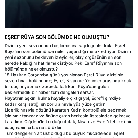
EŞREF RÜYA SON BÖLÜMDE NE OLMUŞTU?
Dizinin yeni sezonunun başlamasına sayılı günler kala, Eşref
Rüya’nın son bölümünde neler yaşandığı merak ediliyor. Dizinin
yeni sezonunu bekleyen izleyiciler, olay örgüsünün en son
nerede kaldığını hatırlamak istiyor. Peki Eşref Rüya’nın son
bölümünde neler olmuştu?
18 Haziran Çarşamba günü yayınlanan Eşref Rüya dizisinin
sezon finali bölümünde; Eşref, Nisan ve Yetimler arasında kritik
bir seçim yapmak zorunda kalırken, Rüya’dan gelen
beklenmedik bir haber tüm dengeleri sarsar.
Hayatının aşkını bulma hayaliyle çıktığı yol, Eşref’i şimdiye
kadar karşılaştığı en zorlu sınavla yüz yüze getirir.
Liderlik hırsıyla gözünü karartan Kadir, kontrolü ele geçirmek
için sınır tanımaz ve önüne çıkan herkesin üstesinden gelmeye
kararlıdır. Çiğdem’le kurduğu ittifak, Nisan ve Eşref’i tehlikeli bir
çatışmanın ortasına sürükler.
Tüm dengelerin alt üst olduğu bu büyük mücadelede, Eşref