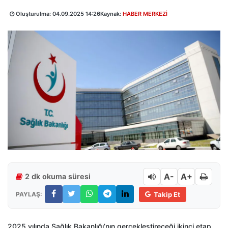
Oluşturulma:
04.09.2025 14:26
Kaynak:
HABER MERKEZİ
A-
A+
2 dk okuma süresi
PAYLAŞ:
Takip Et
2025 yılında Sağlık Bakanlığı’nın gerçekleştireceği ikinci etap