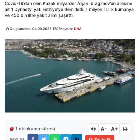
Covid-19’dan ölen Kazak milyarder Alijan Ibragimov’un ailesine
ait ‘I Dynasty’ yatı Fethiye’ye demirledi. 1 milyon TL’lik kumanya
ve 450 bin litre yakıt alımı şaşırttı.
Oluşturulma:
04.09.2025 17:17
Kaynak:
DHA
A-
A+
1 dk okuma süresi
PAYLAŞ:
Takip Et