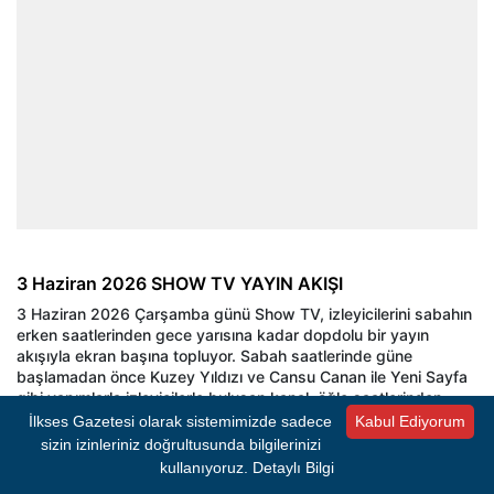
3 Haziran 2026 SHOW TV YAYIN AKIŞI
3 Haziran 2026 Çarşamba günü Show TV, izleyicilerini sabahın
erken saatlerinden gece yarısına kadar dopdolu bir yayın
akışıyla ekran başına topluyor. Sabah saatlerinde güne
başlamadan önce Kuzey Yıldızı ve Cansu Canan ile Yeni Sayfa
gibi yapımlarla izleyicilerle buluşan kanal, öğle saatlerinden
akşam saatlerine kadar sevilen diziler ve gündem
İlkses Gazetesi olarak sistemimizde sadece
Kabul Ediyorum
programlarıyla devam ediyor…
sizin izinleriniz doğrultusunda bilgilerinizi
kullanıyoruz.
Detaylı Bilgi
SHOW TV YAYIN AKIŞI