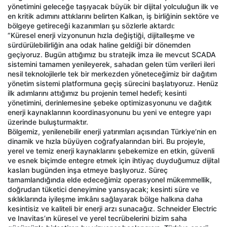
yönetimini geleceğe taşıyacak büyük bir dijital yolculuğun ilk ve
en kritik adımını attıklarını belirten Kalkan, iş birliğinin sektöre ve
bölgeye getireceği kazanımları şu sözlerle aktardı:
“Küresel enerji vizyonunun hızla değiştiği, dijitalleşme ve
sürdürülebilirliğin ana odak haline geldiği bir dönemden
geçiyoruz. Bugün attığımız bu stratejik imza ile mevcut SCADA
sistemini tamamen yenileyerek, sahadan gelen tüm verileri ileri
nesil teknolojilerle tek bir merkezden yöneteceğimiz bir dağıtım
yönetim sistemi platformuna geçiş sürecini başlatıyoruz. Henüz
ilk adımlarını attığımız bu projenin temel hedefi; kesinti
yönetimini, derinlemesine şebeke optimizasyonunu ve dağıtık
enerji kaynaklarının koordinasyonunu bu yeni ve entegre yapı
üzerinde buluşturmaktır.
Bölgemiz, yenilenebilir enerji yatırımları açısından Türkiye’nin en
dinamik ve hızla büyüyen coğrafyalarından biri. Bu projeyle,
yerel ve temiz enerji kaynaklarını şebekemize en etkin, güvenli
ve esnek biçimde entegre etmek için ihtiyaç duyduğumuz dijital
kasları bugünden inşa etmeye başlıyoruz. Süreç
tamamlandığında elde edeceğimiz operasyonel mükemmellik,
doğrudan tüketici deneyimine yansıyacak; kesinti süre ve
sıklıklarında iyileşme imkânı sağlayarak bölge halkına daha
kesintisiz ve kaliteli bir enerji arzı sunacağız. Schneider Electric
ve Inavitas’ın küresel ve yerel tecrübelerini bizim saha