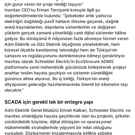
için gurur veren bir proje niteliği taşıyor.”
Inavitas CEO’su Erman Terciyanlı konuyla ilgili şu
değerlendirmelerde bulundu: “Şebekeler artık yalnızca
elektriğin dağıtıldığı pasif hatların ötesine geçerek, dağıtık
enerji kaynaklarının, depolama sistemlerinin ve değişken
yüklerin gerçek zamanlı yönetildiği canlı dijital sistemler hâline
geliyor. Bu dönüşümü 6 milyondan fazla aboneye hizmet veren
Adm Elektrik ve Gdz Elektrik ölçeğinde yönetebilmek, hem
küresel ölçekte kanıtlanmış teknolojiyi hem de Türkiye’nin
sahasını ve regülasyonunu derinlemesine bilmeyi gerektiriyor.
Inavitas olarak Schneider Electric’in EcoStruxure ADMS
platformunu yerel mühendislik gücümüzle birleştirerek projeyi
anahtar teslim hayata geçiriyor ve sistemin sürekliliğini
güvence altına alıyoruz. Bu iş birliği, Türkiye’nin enerji
altyapısının geleceğe hazırlanmasında önemli bir kilometre taşı
olacaktır.”
SCADA için gerekli tek bir entegre yapı
Adm Elektrik Genel Müdürü Emrah Kalkan, Schneider Electric ve
Inavitas ortaklığıyla hayata geçirilecek olan bu projenin, şirketin
sürdürülebilir büyüme, dijital dönüşüm ve operasyonel
mükemmellik stratejilerinde yepyeni bir milat olduğunu
vurguladı. Sözleşmenin imzalanmasıyla birlikte şebeke