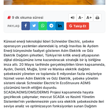
A-
A+
9 dk okuma süresi
PAYLAŞ:
Takip Et
Küresel enerji teknolojisi lideri Schneider Electric, şebeke
operasyon yazılımları alanındaki iş ortağı Inavitas ile Aydem
Enerji bünyesinde faaliyet gösteren Adm Elektrik ve Gdz
Elektrik Dağıtım şirketleri, Türkiye’nin kritik enerji altyapısının
dijital dönüşümüne ivme kazandıracak stratejik bir iş birliğine
imza attı. 20 Mayıs tarihinde gerçekleştirilen tören kapsamında,
Aydın, Denizli, Muğla, İzmir ve Manisa elektrik dağıtım
şebekesini yöneten ve toplamda 6 milyondan fazla müşteriye
hizmet veren Adm Elektrik ve Gdz Elektrik, şebeke yönetim
sistemi olarak Schneider Electric’in EcoStruxure ADMS
çözümünü tercih ettiğini duyurdu.
SCADA/ADMS/OMS/DERMS Projesi kapsamında hayata
geçirilecek çalışmalar; mevcut SCADA ve Kesinti Yönetim
Sistemleri’nin yenilenmesinin yanı sıra elektrik şebekesinde ileri
seviye analiz ve optimizasyon fonksiyonları sunan Dağıtım