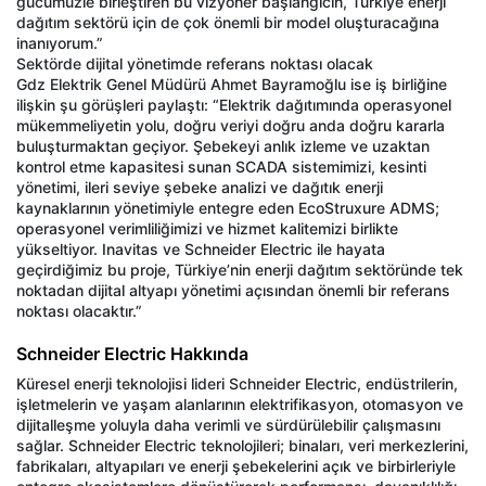
gücümüzle birleştiren bu vizyoner başlangıcın, Türkiye enerji
dağıtım sektörü için de çok önemli bir model oluşturacağına
inanıyorum.”
Sektörde dijital yönetimde referans noktası olacak
Gdz Elektrik Genel Müdürü Ahmet Bayramoğlu ise iş birliğine
ilişkin şu görüşleri paylaştı: “Elektrik dağıtımında operasyonel
mükemmeliyetin yolu, doğru veriyi doğru anda doğru kararla
buluşturmaktan geçiyor. Şebekeyi anlık izleme ve uzaktan
kontrol etme kapasitesi sunan SCADA sistemimizi, kesinti
yönetimi, ileri seviye şebeke analizi ve dağıtık enerji
kaynaklarının yönetimiyle entegre eden EcoStruxure ADMS;
operasyonel verimliliğimizi ve hizmet kalitemizi birlikte
yükseltiyor. Inavitas ve Schneider Electric ile hayata
geçirdiğimiz bu proje, Türkiye’nin enerji dağıtım sektöründe tek
noktadan dijital altyapı yönetimi açısından önemli bir referans
noktası olacaktır.”
Schneider Electric Hakkında
Küresel enerji teknolojisi lideri Schneider Electric, endüstrilerin,
işletmelerin ve yaşam alanlarının elektrifikasyon, otomasyon ve
dijitalleşme yoluyla daha verimli ve sürdürülebilir çalışmasını
sağlar. Schneider Electric teknolojileri; binaları, veri merkezlerini,
fabrikaları, altyapıları ve enerji şebekelerini açık ve birbirleriyle