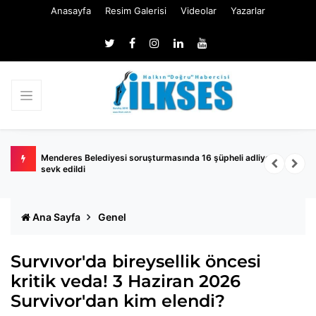
Anasayfa
Resim Galerisi
Videolar
Yazarlar
de
Menderes Belediyesi soruşturmasında 16 şüpheli adliyeye
M
sevk edildi
k
Ana Sayfa
Genel
Survıvor'da bireysellik öncesi
kritik veda! 3 Haziran 2026
Survivor'dan kim elendi?