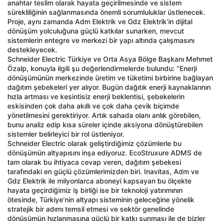
anahtar teslim olarak hayata geçirilmesinde ve sistem
sürekliliğinin sağlanmasında önemli sorumluluklar üstlenecek.
Proje, aynı zamanda Adm Elektrik ve Gdz Elektrik’in dijital
dönüşüm yolculuğuna güçlü katkılar sunarken, mevcut
sistemlerin entegre ve merkezi bir yapı altında çalışmasını
destekleyecek.
Schneider Electric Türkiye ve Orta Asya Bölge Başkanı Mehmet
Özalp, konuyla ilgili şu değerlendirmelerde bulundu: “Enerji
dönüşümünün merkezinde üretim ve tüketimi birbirine bağlayan
dağıtım şebekeleri yer alıyor. Bugün dağıtık enerji kaynaklarının
hızla artması ve kesintisiz enerji beklentisi, şebekelerin
eskisinden çok daha akıllı ve çok daha çevik biçimde
yönetilmesini gerektiriyor. Artık sahada olanı anlık görebilen,
bunu analiz edip kısa süreler içinde aksiyona dönüştürebilen
sistemler belirleyici bir rol üstleniyor.
Schneider Electric olarak geliştirdiğimiz çözümlerle bu
dönüşümün altyapısını inşa ediyoruz. EcoStruxure ADMS de
tam olarak bu ihtiyaca cevap veren, dağıtım şebekesi
tarafındaki en güçlü çözümlerimizden biri. Inavitas, Adm ve
Gdz Elektrik ile milyonlarca aboneyi kapsayan bu ölçekte
hayata geçirdiğimiz iş birliği ise bir teknoloji yatırımının
ötesinde, Türkiye’nin altyapı sisteminin geleceğine yönelik
stratejik bir adımı temsil etmesi ve sektör genelinde
dönüşümün hızlanmasına güçlü bir katkı sunması ile de bizler