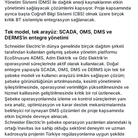
Yönetim Sistemi (DMS) ile dağıtık enerji kaynaklarının etkin
yönetimini sağlayacak çözümlerini kapsıyor. Proje kapsamında
ayrıca başta Coğrafi Bilgi Sistemi (CBS) olmak üzere birçok
kritik BT sistemiyle entegrasyon sağlanacak.
Tek model, tek arayüz: SCADA, OMS, DMS ve
DERMS’in entegre yönetimi
Schneider Electric’in dünya genelinde birçok dağıtım şirketi
tarafından kullanılan gelişmiş şebeke yönetim platformu
EcoStruxure ADMS, Adm Elektrik ve Gdz Elektrik’in
operasyonel süreçlerinde aktif olarak kullanılacak. Doğal
entegre yapısıyla SCADA, OMS, DMS ve DERMS için tek bir
şebeke modeli ve kullanıcı arayüzü imkânı sağlayan çözüm;
şebeke görünürlüğünün artırılmasında, kesinti yönetiminin
iyileştirilmesinde, operasyonel verimliliğin yükseltilmesinde ve
hizmet kalitesinin geliştirilmesinde kritik bir rol üstlenecek.
Şebeke operasyonlarında izleme ve kontrol süreçlerinin yanı
sıra analiz, optimizasyon ve karar destek mekanizmalarında
belirleyici rol oynayan DMS çözümleri de proje kapsamında
etkin biçimde devreye alınacak.
Schneider Electric’in şebeke operasyon yazılımları alanındaki iş
ortağı Inavitas ise sahip olduğu sektörel deneyim ve uzman
kadrosuyla projenin Türkiye regülasyonlarına uygun şekilde