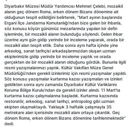
Diyarbakır Müzesi Müdür Yardımcısı Mehmet Çelebi, mozaikli
alanın geç dönem Roma, erken dönem Bizans dönemine ait
olduğunun tespit edildiğini belirterek, "Mart ayının başlarında
Ergani İlçe Jandarma Komutanlığı'ndan bize gelen bir ihbarla,
söz konusu köyün günümüz mezarlarında yapılan bir defin
işleminde, bir mozaikli alanın bulunduğu söylendi. Gelen ihbar
üzerine aynı gün gidip yerinde bir inceleme yaparak, orada bir
mozaikli alan tespit ettik. Daha sonra aynı hafta içinde yine
arkeolog, sanat tarihçisi arkadaşlarımızdan oluşan uzman
ekiplerimizle gidip yerinde bir inceleme yaptık ve orada
gerçekten de bir mozaikli alanın olduğunu gördük. Bununla ilgili
resmi yazışmalarımızı yaptık. Kültür Vakıfları Müze Genel
Müdürlüğü'nden gerekli izinlerimiz için resmi yazışmalar yapıldı.
Söz konusu yazışmalar kurtarma kazısı yazışmaları ve izinleri
geldikten sonra aynı zamanda Diyarbakır Kültür Varlıklarını
Koruma Bölge Kurulu'ndan da gerekli izinler alındı. 11 Mart’ta
kurtarma kazısı çalışmalarına başladık. Kurtarma kazısında
restoratör, arkeolog, sanat tarihçi, antropolog gibi uzman
ekipten oluşmaktaydı. Yaklaşık 3 haftalık çalışmayla 35
metrekare alan içerisinde mozaikli alanı ortaya çıkardık. Geç
dönem Roma, erken dönem Bizans dönemine tarihlenmektedir”
dedi.