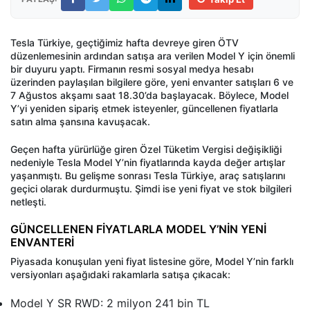
Tesla Türkiye, geçtiğimiz hafta devreye giren ÖTV
düzenlemesinin ardından satışa ara verilen Model Y için önemli
bir duyuru yaptı. Firmanın resmi sosyal medya hesabı
üzerinden paylaşılan bilgilere göre, yeni envanter satışları 6 ve
7 Ağustos akşamı saat 18.30’da başlayacak. Böylece, Model
Y’yi yeniden sipariş etmek isteyenler, güncellenen fiyatlarla
satın alma şansına kavuşacak.
Geçen hafta yürürlüğe giren Özel Tüketim Vergisi değişikliği
nedeniyle Tesla Model Y’nin fiyatlarında kayda değer artışlar
yaşanmıştı. Bu gelişme sonrası Tesla Türkiye, araç satışlarını
geçici olarak durdurmuştu. Şimdi ise yeni fiyat ve stok bilgileri
netleşti.
GÜNCELLENEN FİYATLARLA MODEL Y’NİN YENİ
ENVANTERİ
Piyasada konuşulan yeni fiyat listesine göre, Model Y’nin farklı
versiyonları aşağıdaki rakamlarla satışa çıkacak:
Model Y SR RWD: 2 milyon 241 bin TL