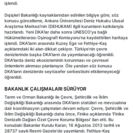
işlendi.
Dışişleri Bakanlığı kaynaklarından edinilen bilgiye göre; söz
konusu güncelleme, Ankara Üniversitesi Deniz Hukuku Ulusal
Araştırma Merkezi'nin (DEHUKAM) ilgili kurumların katkılarıyla
hazırlandı. Yeni DKA'lar daha sonra UNESCO'ya bağlı
Hükümetlerarası Oşinografi Komisyonu'na kaydettirilen haritaya
işlendi. DKA'ların arasında Kuzey Ege ve Fethiye-Kaş
açıklarındaki iki alan dikkat çekiyor. Türkiye'nin çevre
denizlerinde başka DKA'ların da yayımlanacağı öğrenildi.
DKA'larda deniz ekosisteminin korunması ve çevresel
önlemlerin alınması planlanıyor. Öte yandan söz konusu
DKA'ların denizlerde seyrüsefer serbestisini etkilemeyeceği
öğrenildi.
BAKANLIK ÇALIŞMALARI SÜRÜYOR
Tarım ve Orman Bakanlığı ile Çevre, Şehircilik ve İklim
Değişikliği Bakanlığı arasında DKA'ların statüleri ve mevzuatına
dair koordinasyon çalışmaları devam ediyor. Çevre, Şehircilik ve
İklim Değişikliği Bakanlığı daha önce, Finike açıklarında 'Finike
Denizaltı Dağları Özel Çevre Koruma Bölgesi' ilan etti. Bu
konudaki Bakanlar Kurulu Kararı, 16 Ağustos 2013 tarihli ve
28737 sayılı Resmi Gazete'de yayımlandı. Fethiye-Kaş