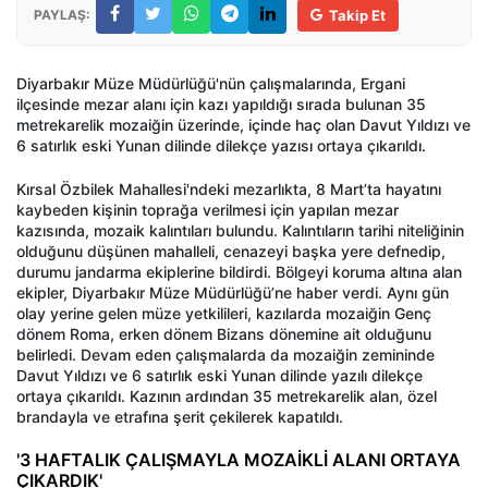
PAYLAŞ:
Takip Et
Diyarbakır Müze Müdürlüğü'nün çalışmalarında, Ergani
ilçesinde mezar alanı için kazı yapıldığı sırada bulunan 35
metrekarelik mozaiğin üzerinde, içinde haç olan Davut Yıldızı ve
6 satırlık eski Yunan dilinde dilekçe yazısı ortaya çıkarıldı.
Kırsal Özbilek Mahallesi'ndeki mezarlıkta, 8 Mart’ta hayatını
kaybeden kişinin toprağa verilmesi için yapılan mezar
kazısında, mozaik kalıntıları bulundu. Kalıntıların tarihi niteliğinin
olduğunu düşünen mahalleli, cenazeyi başka yere defnedip,
durumu jandarma ekiplerine bildirdi. Bölgeyi koruma altına alan
ekipler, Diyarbakır Müze Müdürlüğü’ne haber verdi. Aynı gün
olay yerine gelen müze yetkilileri, kazılarda mozaiğin Genç
dönem Roma, erken dönem Bizans dönemine ait olduğunu
belirledi. Devam eden çalışmalarda da mozaiğin zemininde
Davut Yıldızı ve 6 satırlık eski Yunan dilinde yazılı dilekçe
ortaya çıkarıldı. Kazının ardından 35 metrekarelik alan, özel
brandayla ve etrafına şerit çekilerek kapatıldı.
'3 HAFTALIK ÇALIŞMAYLA MOZAİKLİ ALANI ORTAYA
ÇIKARDIK'