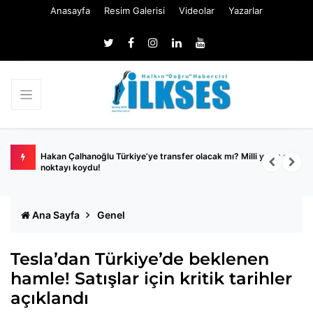
Anasayfa
Resim Galerisi
Videolar
Yazarlar
2
Hakan Çalhanoğlu Türkiye’ye transfer olacak mı? Milli yıldız son
B
noktayı koydu!
y
Ana Sayfa
Genel
Tesla’dan Türkiye’de beklenen
hamle! Satışlar için kritik tarihler
açıklandı