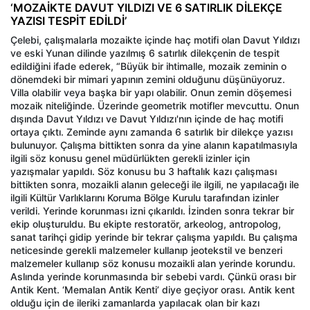
‘MOZAİKTE DAVUT YILDIZI VE 6 SATIRLIK DİLEKÇE
YAZISI TESPİT EDİLDİ’
Çelebi, çalışmalarla mozaikte içinde haç motifi olan Davut Yıldızı
ve eski Yunan dilinde yazılmış 6 satırlık dilekçenin de tespit
edildiğini ifade ederek, “Büyük bir ihtimalle, mozaik zeminin o
dönemdeki bir mimari yapının zemini olduğunu düşünüyoruz.
Villa olabilir veya başka bir yapı olabilir. Onun zemin döşemesi
mozaik niteliğinde. Üzerinde geometrik motifler mevcuttu. Onun
dışında Davut Yıldızı ve Davut Yıldızı'nın içinde de haç motifi
ortaya çıktı. Zeminde aynı zamanda 6 satırlık bir dilekçe yazısı
bulunuyor. Çalışma bittikten sonra da yine alanın kapatılmasıyla
ilgili söz konusu genel müdürlükten gerekli izinler için
yazışmalar yapıldı. Söz konusu bu 3 haftalık kazı çalışması
bittikten sonra, mozaikli alanın geleceği ile ilgili, ne yapılacağı ile
ilgili Kültür Varlıklarını Koruma Bölge Kurulu tarafından izinler
verildi. Yerinde korunması izni çıkarıldı. İzinden sonra tekrar bir
ekip oluşturuldu. Bu ekipte restoratör, arkeolog, antropolog,
sanat tarihçi gidip yerinde bir tekrar çalışma yapıldı. Bu çalışma
neticesinde gerekli malzemeler kullanıp jeotekstil ve benzeri
malzemeler kullanıp söz konusu mozaikli alan yerinde korundu.
Aslında yerinde korunmasında bir sebebi vardı. Çünkü orası bir
Antik Kent. ‘Memalan Antik Kenti’ diye geçiyor orası. Antik kent
olduğu için de ileriki zamanlarda yapılacak olan bir kazı