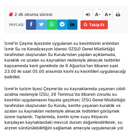
A-
A+
2 dk okuma süresi
PAYLAŞ:
Takip Et
İzmir'in Çeşme ilçesinde uygulanan su kesintisinin ardından
İzmir Su ve Kanalizasyon İdaresi (İZSU) Genel Müdürlüğü
tarafından oluşturulan Su Kurulu'ndan yapılan açıklamada,
kuraklık ve azalan su kaynakları nedeniyle alınacak tedbirler
kapsamında kent genelinde de 6 Ağustos'tan itibaren saat
23.00 ile saat 05.00 arasında kısmi su kesintileri uygulanacağı
belirtildi.
İzmir'in turizm ilçesi Çeşme'de su kaynaklarında yaşanan ciddi
azalma nedeniyle İZSU, 26 Temmuz'da itibaren zorunlu su
kesintisi uygulamasını hayata geçirken; İZSU Genel Müdürlüğü
tarafından oluşturulan Su Kurulu, kentte yaşanan kuraklık ve
azalan su kaynakları nedeniyle alınacak tedbirleri görüşmek
üzere toplandı. Toplantıda, kentin içme suyu ihtiyacını
karşılayan kaynaklardaki mevcut durum değerlendirilerek, su
arzının sürdürülebilirliğini sağlamak amacıyla uygulanacak yol