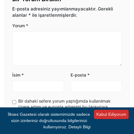
E-posta adresiniz yayımlanmayacaktır.
Gerekli
alanlar
*
ile işaretlenmişlerdir.
Yorum
*
İsim
*
E-posta
*
Bir dahaki sefere yorum yaptığımda kullanılmak
üzere adımı ve e-posta adresimi bu tarayıcıya
kaydet.
İlkses Gazetesi olarak sistemimizde sadece
Kabul Ediyorum
sizin izinleriniz doğrultusunda bilgilerinizi
kullanıyoruz.
Detaylı Bilgi
Yorumu Gönder