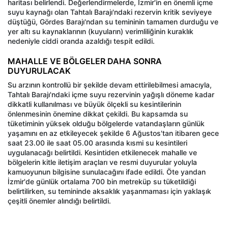
haritası belirlendi. Değerlendirmelerde, İzmir'in en önemli içme
suyu kaynağı olan Tahtalı Barajı'ndaki rezervin kritik seviyeye
düştüğü, Gördes Barajı'ndan su temininin tamamen durduğu ve
yer altı su kaynaklarının (kuyuların) verimliliğinin kuraklık
nedeniyle ciddi oranda azaldığı tespit edildi.
MAHALLE VE BÖLGELER DAHA SONRA
DUYURULACAK
Su arzının kontrollü bir şekilde devam ettirilebilmesi amacıyla,
Tahtalı Barajı'ndaki içme suyu rezervinin yağışlı döneme kadar
dikkatli kullanılması ve büyük ölçekli su kesintilerinin
önlenmesinin önemine dikkat çekildi. Bu kapsamda su
tüketiminin yüksek olduğu bölgelerde vatandaşların günlük
yaşamını en az etkileyecek şekilde 6 Ağustos'tan itibaren gece
saat 23.00 ile saat 05.00 arasında kısmi su kesintileri
uygulanacağı belirtildi. Kesintiden etkilenecek mahalle ve
bölgelerin kitle iletişim araçları ve resmi duyurular yoluyla
kamuoyunun bilgisine sunulacağını ifade edildi. Öte yandan
İzmir'de günlük ortalama 700 bin metreküp su tüketildiği
belirtilirken, su temininde aksaklık yaşanmaması için yaklaşık
çeşitli önemler alındığı belirtildi.