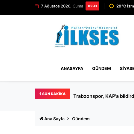
7 Ağustos 2026,
Cuma
29°C İzm
02:41
ANASAYFA
GÜNDEM
SIYAS
SON DAKIKA
Ertuğrul Özkök hakkında '
Ana Sayfa
Gündem