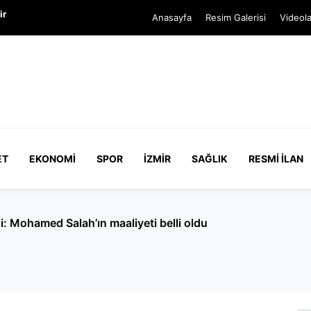
ir
Anasayfa
Resim Galerisi
Videola
ET
EKONOMI
SPOR
İZMIR
SAĞLIK
RESMI İLAN
Cumhurbaşkanı'na hakaret' soruşturması