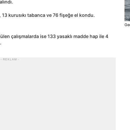
alındı.
 13 kurusıkı tabanca ve 76 fişeğe el kondu.
Ged
len çalışmalarda ise 133 yasaklı madde hap ile 4
.
- REKLAM -