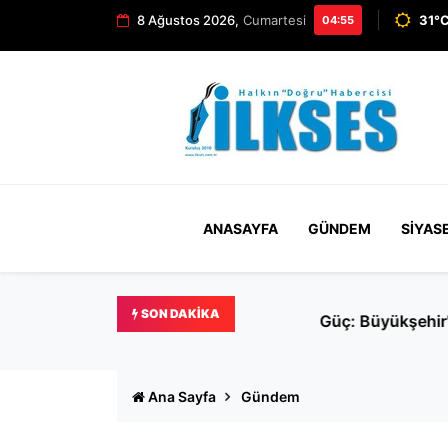
8 Ağustos 2026,
Cumartesi
31°C
04:55
ANASAYFA
GÜNDEM
SIYAS
SON DAKIKA
Güç: Büyükşehir'de gönlü 
Ana Sayfa
Gündem