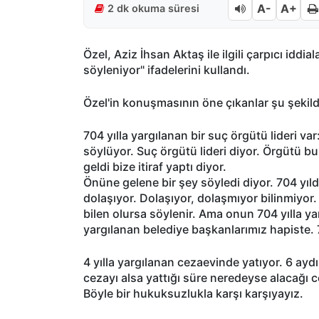
A-
A+
2 dk okuma süresi
Özel, Aziz İhsan Aktaş ile ilgili çarpıcı idd
söyleniyor" ifadelerini kullandı.
Özel'in konuşmasının öne çıkanlar şu şekild
704 yılla yargılanan bir suç örgütü lideri v
söylüyor. Suç örgütü lideri diyor. Örgütü b
geldi bize itiraf yaptı diyor.
Önüne gelene bir şey söyledi diyor. 704 yıld
dolaşıyor. Dolaşıyor, dolaşmıyor bilinmiyor
bilen olursa söylenir. Ama onun 704 yılla yar
yargılanan belediye başkanlarımız hapiste. 7
4 yılla yargılanan cezaevinde yatıyor. 6 aydır
cezayı alsa yattığı süre neredeyse alacağı 
Böyle bir hukuksuzlukla karşı karşıyayız.