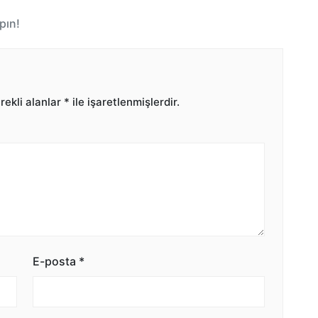
pın!
ekli alanlar
*
ile işaretlenmişlerdir.
E-posta
*