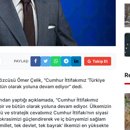
PAYLAŞ:
Takip Et
R
özcüsü Ömer Çelik, "Cumhur İttifakımız 'Türkiye
bütün olarak yoluna devam ediyor" dedi.
ından yaptığı açıklamada, "Cumhur İttifakımız
n bir ve bütün olarak yoluna devam ediyor. Ülkemizin
ü ve stratejik cevabımız Cumhur İttifakı'nın siyasi
okrasimizi güçlendirerek ve iç bünyemizi sağlam
millet, tek devlet, tek bayrak' ilkemizi en yüksekte