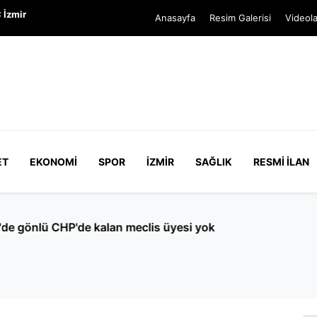
 İzmir
Anasayfa
Resim Galerisi
Videola
ET
EKONOMI
SPOR
İZMIR
SAĞLIK
RESMI İLAN
CHP'de kalan meclis üyesi yok