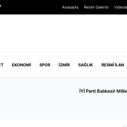
r
Anasayfa
Resim Galerisi
Videola
ET
EKONOMI
SPOR
İZMIR
SAĞLIK
RESMI İLAN
ekili Turhan Çömez hakkında soruşturma başlatıldı