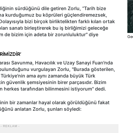
irliğinin sürdüğünü dile getiren Zorlu, “Tarih bize
dına kurduğumuz bu köprüleri güçlendiremezsek,
yısıyla bizi birçok birliktelikten farklı kılan ortak
an sanatı birleştirerek bu iş birliğimizi geleceğe
de bizim için adeta bir zorunluluktur" diye
Ged
RİMİZDİR’
rası Savunma, Havacılık ve Uzay Sanayi Fuarı'nda
 bulunduğunu vurgulayan Zorlu, "Burada gösterilen,
m Türkiye'nin ama aynı zamanda büyük Türk
çin güvenlik şemsiyesinin birer parçasıdır. Bizim
n herkes tarafından bilinmesini istiyorum" dedi.
liğinin bir zamanlar hayal olarak görüldüğünü fakat
ğünü anlatan Zorlu, şunları söyledi:
- REKLAM -