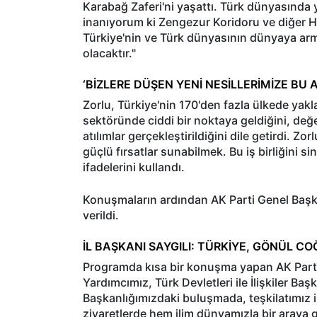
Karabağ Zaferi'ni yaşattı. Türk dünyasında y
inanıyorum ki Zengezur Koridoru ve diğer Ha
Türkiye'nin ve Türk dünyasının dünyaya arm
olacaktır."
‘BİZLERE DÜŞEN YENİ NESİLLERİMİZE B
Zorlu, Türkiye'nin 170'den fazla ülkede yakla
sektöründe ciddi bir noktaya geldiğini, değ
atılımlar gerçekleştirildiğini dile getirdi. Z
güçlü fırsatlar sunabilmek. Bu iş birliğini 
ifadelerini kullandı.
Konuşmaların ardından AK Parti Genel Başk
verildi.
İL BAŞKANI SAYGILI: TÜRKİYE, GÖNÜL CO
Programda kısa bir konuşma yapan AK Parti İz
Yardımcımız, Türk Devletleri ile İlişkiler Baş
Başkanlığımızdaki buluşmada, teşkilatımız il
ziyaretlerde hem ilim dünyamızla bir araya 