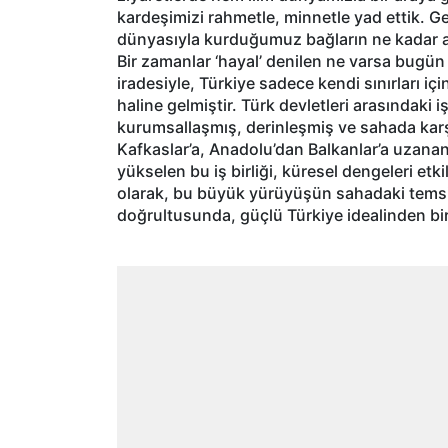
kardeşimizi rahmetle, minnetle yad ettik. G
dünyasıyla kurduğumuz bağların ne kadar an
Bir zamanlar ‘hayal’ denilen ne varsa bugü
iradesiyle, Türkiye sadece kendi sınırları iç
haline gelmiştir. Türk devletleri arasındaki i
kurumsallaşmış, derinleşmiş ve sahada karş
Kafkaslar’a, Anadolu’dan Balkanlar’a uzana
yükselen bu iş birliği, küresel dengeleri etki
olarak, bu büyük yürüyüşün sahadaki temsilc
doğrultusunda, güçlü Türkiye idealinden bi