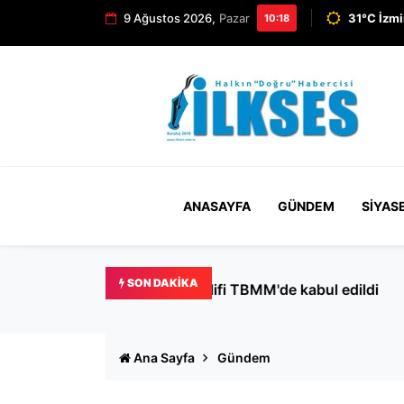
9 Ağustos 2026,
Pazar
31°C İzmi
10:18
ANASAYFA
GÜNDEM
SIYAS
SON DAKIKA
İYİ Parti Balıkesir Milletv
Ana Sayfa
Gündem