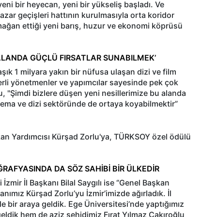
eni bir heyecan, yeni bir yükseliş başladı. Ve
zar geçişleri hattının kurulmasıyla orta koridor
ağan ettiği yeni barış, huzur ve ekonomi köprüsü
U ALANDA GÜÇLÜ FIRSATLAR SUNABILMEK’
şık 1 milyara yakın bir nüfusa ulaşan dizi ve film
erli yönetmenler ve yapımcılar sayesinde pek çok
orlu, "Şimdi bizlere düşen yeni nesillerimize bu alanda
sinema ve dizi sektöründe de ortaya koyabilmektir”
an Yardımcısı Kürşad Zorlu'ya, TÜRKSOY özel ödülü
ĞRAFYASINDA DA SÖZ SAHİBİ BİR ÜLKEDİR
mir İl Başkanı Bilal Saygılı ise ‘’Genel Başkan
kanımız Kürşad Zorlu’yu İzmir’imizde ağırladık. İl
e bir araya geldik. Ege Üniversitesi’nde yaptığımız
geldik hem de aziz şehidimiz Fırat Yılmaz Çakıroğlu