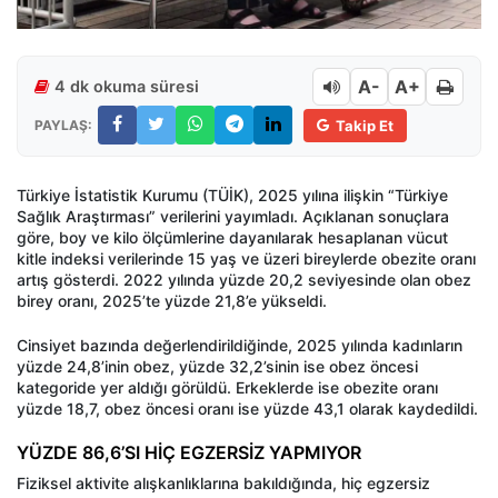
A-
A+
4 dk okuma süresi
PAYLAŞ:
Takip Et
Türkiye İstatistik Kurumu (TÜİK), 2025 yılına ilişkin “Türkiye
Sağlık Araştırması” verilerini yayımladı. Açıklanan sonuçlara
göre, boy ve kilo ölçümlerine dayanılarak hesaplanan vücut
kitle indeksi verilerinde 15 yaş ve üzeri bireylerde obezite oranı
artış gösterdi. 2022 yılında yüzde 20,2 seviyesinde olan obez
birey oranı, 2025’te yüzde 21,8’e yükseldi.
Cinsiyet bazında değerlendirildiğinde, 2025 yılında kadınların
yüzde 24,8’inin obez, yüzde 32,2’sinin ise obez öncesi
kategoride yer aldığı görüldü. Erkeklerde ise obezite oranı
yüzde 18,7, obez öncesi oranı ise yüzde 43,1 olarak kaydedildi.
YÜZDE 86,6’SI HİÇ EGZERSİZ YAPMIYOR
Fiziksel aktivite alışkanlıklarına bakıldığında, hiç egzersiz