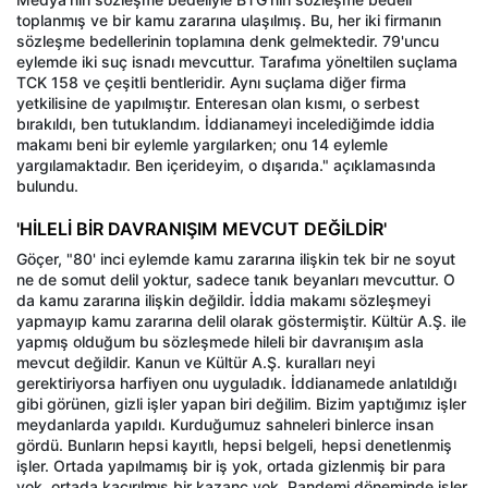
toplanmış ve bir kamu zararına ulaşılmış. Bu, her iki firmanın
sözleşme bedellerinin toplamına denk gelmektedir. 79'uncu
eylemde iki suç isnadı mevcuttur. Tarafıma yöneltilen suçlama
TCK 158 ve çeşitli bentleridir. Aynı suçlama diğer firma
yetkilisine de yapılmıştır. Enteresan olan kısmı, o serbest
bırakıldı, ben tutuklandım. İddianameyi incelediğimde iddia
makamı beni bir eylemle yargılarken; onu 14 eylemle
yargılamaktadır. Ben içerideyim, o dışarıda." açıklamasında
bulundu.
'HİLELİ BİR DAVRANIŞIM MEVCUT DEĞİLDİR'
Göçer, "80' inci eylemde kamu zararına ilişkin tek bir ne soyut
ne de somut delil yoktur, sadece tanık beyanları mevcuttur. O
da kamu zararına ilişkin değildir. İddia makamı sözleşmeyi
yapmayıp kamu zararına delil olarak göstermiştir. Kültür A.Ş. ile
yapmış olduğum bu sözleşmede hileli bir davranışım asla
mevcut değildir. Kanun ve Kültür A.Ş. kuralları neyi
gerektiriyorsa harfiyen onu uyguladık. İddianamede anlatıldığı
gibi görünen, gizli işler yapan biri değilim. Bizim yaptığımız işler
meydanlarda yapıldı. Kurduğumuz sahneleri binlerce insan
gördü. Bunların hepsi kayıtlı, hepsi belgeli, hepsi denetlenmiş
işler. Ortada yapılmamış bir iş yok, ortada gizlenmiş bir para
yok, ortada kaçırılmış bir kazanç yok. Pandemi döneminde işler