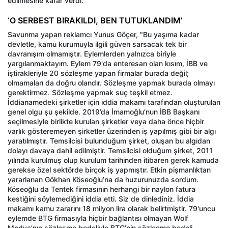
edilmesine karar verdi.
‘O SERBEST BIRAKILDI, BEN TUTUKLANDIM’
Savunma yapan reklamcı Yunus Göçer, "Bu yaşıma kadar
devletle, kamu kurumuyla ilgili güven sarsacak tek bir
davranışım olmamıştır. Eylemlerden yalnızca biriyle
yargılanmaktayım. Eylem 79'da enteresan olan kısım, İBB ve
iştirakleriyle 20 sözleşme yapan firmalar burada değil;
olmamaları da doğru olandır. Sözleşme yapmak burada olmayı
gerektirmez. Sözleşme yapmak suç teşkil etmez.
İddianamedeki şirketler için iddia makamı tarafından oluşturulan
genel olgu şu şekilde. 2019’da İmamoğlu’nun İBB Başkanı
seçilmesiyle birlikte kurulan şirketler veya daha önce hiçbir
varlık gösteremeyen şirketler üzerinden iş yapılmış gibi bir algı
yaratılmıştır. Temsilcisi bulunduğum şirket, oluşan bu algıdan
dolayı davaya dahil edilmiştir. Temsilcisi olduğum şirket, 2011
yılında kurulmuş olup kurulum tarihinden itibaren gerek kamuda
gerekse özel sektörde birçok iş yapmıştır. Etkin pişmanlıktan
yararlanan Gökhan Köseoğlu’na da huzurunuzda sordum.
Köseoğlu da Tentek firmasının herhangi bir naylon fatura
kestiğini söylemediğini iddia etti. Siz de dinlediniz. İddia
makamı kamu zararını 18 milyon lira olarak belirtmiştir. 79'uncu
eylemde BTG firmasıyla hiçbir bağlantısı olmayan Wolf
Medya’nın sözleşme bedeliyle BTG’nin sözleşme bedeli