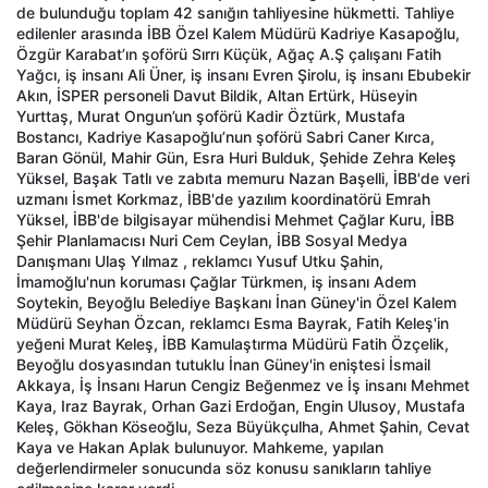
de bulunduğu toplam 42 sanığın tahliyesine hükmetti. Tahliye
edilenler arasında İBB Özel Kalem Müdürü Kadriye Kasapoğlu,
Özgür Karabat’ın şoförü Sırrı Küçük, Ağaç A.Ş çalışanı Fatih
Yağcı, iş insanı Ali Üner, iş insanı Evren Şirolu, iş insanı Ebubekir
Akın, İSPER personeli Davut Bildik, Altan Ertürk, Hüseyin
Yurttaş, Murat Ongun’un şoförü Kadir Öztürk, Mustafa
Bostancı, Kadriye Kasapoğlu’nun şoförü Sabri Caner Kırca,
Baran Gönül, Mahir Gün, Esra Huri Bulduk, Şehide Zehra Keleş
Yüksel, Başak Tatlı ve zabıta memuru Nazan Başelli, İBB'de veri
uzmanı İsmet Korkmaz, İBB'de yazılım koordinatörü Emrah
Yüksel, İBB'de bilgisayar mühendisi Mehmet Çağlar Kuru, İBB
Şehir Planlamacısı Nuri Cem Ceylan, İBB Sosyal Medya
Danışmanı Ulaş Yılmaz , reklamcı Yusuf Utku Şahin,
İmamoğlu'nun koruması Çağlar Türkmen, iş insanı Adem
Soytekin, Beyoğlu Belediye Başkanı İnan Güney'in Özel Kalem
Müdürü Seyhan Özcan, reklamcı Esma Bayrak, Fatih Keleş'in
yeğeni Murat Keleş, İBB Kamulaştırma Müdürü Fatih Özçelik,
Beyoğlu dosyasından tutuklu İnan Güney'in eniştesi İsmail
Akkaya, İş İnsanı Harun Cengiz Beğenmez ve İş insanı Mehmet
Kaya, Iraz Bayrak, Orhan Gazi Erdoğan, Engin Ulusoy, Mustafa
Keleş, Gökhan Köseoğlu, Seza Büyükçulha, Ahmet Şahin, Cevat
Kaya ve Hakan Aplak bulunuyor. Mahkeme, yapılan
değerlendirmeler sonucunda söz konusu sanıkların tahliye