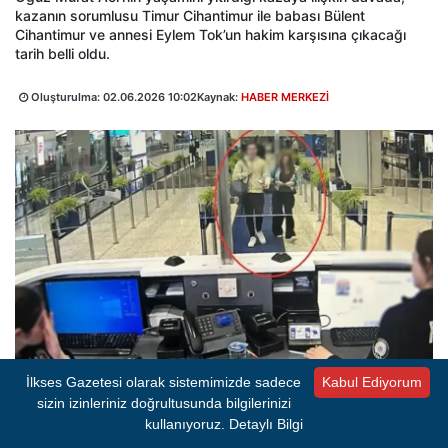
kazanın sorumlusu Timur Cihantimur ile babası Bülent
Cihantimur ve annesi Eylem Tok’un hakim karşısına çıkacağı
tarih belli oldu.
Oluşturulma:
02.06.2026 10:02
Kaynak:
HABER MERKEZİ
İlkses Gazetesi olarak sistemimizde sadece
Kabul Ediyorum
sizin izinleriniz doğrultusunda bilgilerinizi
A-
A+
4 dk okuma süresi
kullanıyoruz.
Detaylı Bilgi