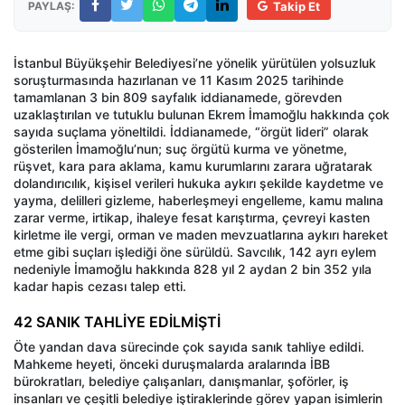
PAYLAŞ:
Takip Et
İstanbul Büyükşehir Belediyesi’ne yönelik yürütülen yolsuzluk
soruşturmasında hazırlanan ve 11 Kasım 2025 tarihinde
tamamlanan 3 bin 809 sayfalık iddianamede, görevden
uzaklaştırılan ve tutuklu bulunan Ekrem İmamoğlu hakkında çok
sayıda suçlama yöneltildi. İddianamede, “örgüt lideri” olarak
gösterilen İmamoğlu’nun; suç örgütü kurma ve yönetme,
rüşvet, kara para aklama, kamu kurumlarını zarara uğratarak
dolandırıcılık, kişisel verileri hukuka aykırı şekilde kaydetme ve
yayma, delilleri gizleme, haberleşmeyi engelleme, kamu malına
zarar verme, irtikap, ihaleye fesat karıştırma, çevreyi kasten
kirletme ile vergi, orman ve maden mevzuatlarına aykırı hareket
etme gibi suçları işlediği öne sürüldü. Savcılık, 142 ayrı eylem
nedeniyle İmamoğlu hakkında 828 yıl 2 aydan 2 bin 352 yıla
kadar hapis cezası talep etti.
42 SANIK TAHLİYE EDİLMİŞTİ
Öte yandan dava sürecinde çok sayıda sanık tahliye edildi.
Mahkeme heyeti, önceki duruşmalarda aralarında İBB
bürokratları, belediye çalışanları, danışmanlar, şoförler, iş
insanları ve çeşitli belediye iştiraklerinde görev yapan isimlerin