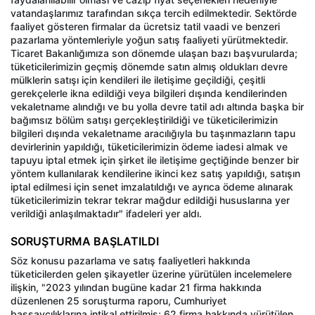
vatandaşlarımız tarafından sıkça tercih edilmektedir. Sektörde
faaliyet gösteren firmalar da ücretsiz tatil vaadi ve benzeri
pazarlama yöntemleriyle yoğun satış faaliyeti yürütmektedir.
Ticaret Bakanlığımıza son dönemde ulaşan bazı başvurularda;
tüketicilerimizin geçmiş dönemde satın almış oldukları devre
mülklerin satışı için kendileri ile iletişime geçildiği, çeşitli
gerekçelerle ikna edildiği veya bilgileri dışında kendilerinden
vekaletname alındığı ve bu yolla devre tatil adı altında başka bir
bağımsız bölüm satışı gerçekleştirildiği ve tüketicilerimizin
bilgileri dışında vekaletname aracılığıyla bu taşınmazların tapu
devirlerinin yapıldığı, tüketicilerimizin ödeme iadesi almak ve
tapuyu iptal etmek için şirket ile iletişime geçtiğinde benzer bir
yöntem kullanılarak kendilerine ikinci kez satış yapıldığı, satışın
iptal edilmesi için senet imzalatıldığı ve ayrıca ödeme alınarak
tüketicilerimizin tekrar tekrar mağdur edildiği hususlarına yer
verildiği anlaşılmaktadır" ifadeleri yer aldı.
SORUŞTURMA BAŞLATILDI
Söz konusu pazarlama ve satış faaliyetleri hakkında
tüketicilerden gelen şikayetler üzerine yürütülen incelemelere
ilişkin, "2023 yılından bugüne kadar 21 firma hakkında
düzenlenen 25 soruşturma raporu, Cumhuriyet
başsavcılıklarına intikal ettirilmiş; 62 firma hakkında yürütülen