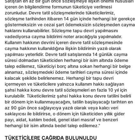
Satıştan en az bir gün önce sözleşmeye ilişkin önemli hususları
içeren ön bilgilendirme formunun tüketiciye verilmesi
zorunludur. Devre tatil sözleşmelerinde tüketicilerimiz,
sözleşme tarihinden itibaren 14 gün içinde herhangi bir gerekçe
göstermeksizin ve cezai şart ödemeksizin sözleşmeden cayma
haklarını kullanabilirler. Sözleşme tapu devri yapılmasını
vadediyorsa cayma bildirimi noter aracılığıyla yapılmalıdır.
Kullanım hakkının devrini içeren devre tatil sözleşmesinde
cayma hakkının kullanıldığına ilişkin bildirimin yazılı olarak
yapılması yeterlidir. Devre tatil satışlarında 14 günlük cayma
süresi dolmadan tüketiciden herhangi bir isim altında ödeme
talep edilemez, tüketiciyi borç altına sokan herhangi bir belge
alınamaz, sözleşmedeki ödeme tarihleri cayma süresi içinde
kalacak şekilde belirlenemez. Herhangi bir tapu devri
içermeyen ve tüketicilere yalnızca kullanım hakkı sağlayan
şahsi hakka konu devre tatil sözleşmeleri en fazla 10 yıl için
kurulabilir. Tüketicilerimiz şahsi hakka konu devre tatilini belirli
bir dönem için kullanmayacağını, tatilin başlayacağı tarihten en
az 90 gün önce sağlayıcıya yazılı olarak veya kalıcı veri
saklayıcısı ile bildirirse, o dönem için tüketiciden yıllık gider
payı, aidat, katılım bedeli, genel idari masraf ve benzeri
herhangi bir isim altında bedel talep edilemez."
TÜKETİCİLERE ÇAĞRIDA BULUNULDU