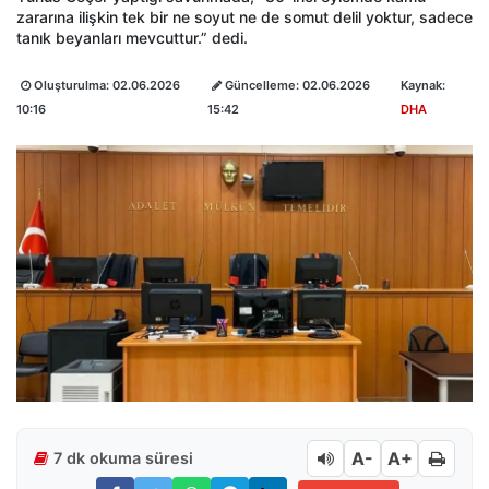
zararına ilişkin tek bir ne soyut ne de somut delil yoktur, sadece
tanık beyanları mevcuttur.” dedi.
Oluşturulma:
02.06.2026
Güncelleme:
02.06.2026
Kaynak:
10:16
15:42
DHA
A-
A+
7 dk okuma süresi