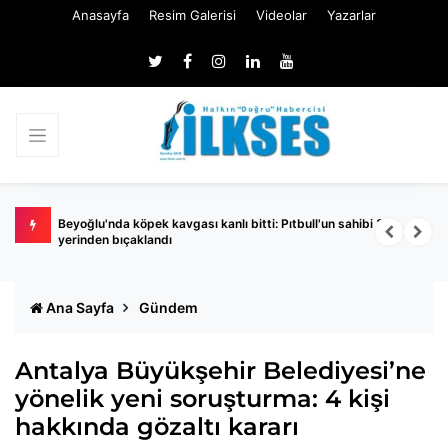
Anasayfa
Resim Galerisi
Videolar
Yazarlar
urusu!
Beyoğlu'nda köpek kavgası kanlı bitti: Pıtbull'un sahibi 3
C
yerinden bıçaklandı
Ana Sayfa
Gündem
Antalya Büyükşehir Belediyesi’ne
yönelik yeni soruşturma: 4 kişi
hakkında gözaltı kararı