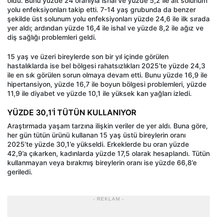
oldu. Bunu yüzde 24 oranıyla ishal ve yüzde 5,2 ile alt solunum
yolu enfeksiyonları takip etti. 7-14 yaş grubunda da benzer
şekilde üst solunum yolu enfeksiyonları yüzde 24,6 ile ilk sırada
yer aldı; ardından yüzde 16,4 ile ishal ve yüzde 8,2 ile ağız ve
diş sağlığı problemleri geldi.
15 yaş ve üzeri bireylerde son bir yıl içinde görülen
hastalıklarda ise bel bölgesi rahatsızlıkları 2025’te yüzde 24,3
ile en sık görülen sorun olmaya devam etti. Bunu yüzde 16,9 ile
hipertansiyon, yüzde 16,7 ile boyun bölgesi problemleri, yüzde
11,9 ile diyabet ve yüzde 10,1 ile yüksek kan yağları izledi.
YÜZDE 30,1’İ TÜTÜN KULLANIYOR
Araştırmada yaşam tarzına ilişkin veriler de yer aldı. Buna göre,
her gün tütün ürünü kullanan 15 yaş üstü bireylerin oranı
2025’te yüzde 30,1’e yükseldi. Erkeklerde bu oran yüzde
42,9’a çıkarken, kadınlarda yüzde 17,5 olarak hesaplandı. Tütün
kullanmayan veya bırakmış bireylerin oranı ise yüzde 66,8’e
geriledi.
- REKLAM -