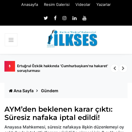
Anasayfa
Resim Galerisi
Videolar
Yazarlar
 belli
Ertuğrul Özkök hakkında 'Cumhurbaşkanı'na hakaret'
Ç
soruşturması
k
Ana Sayfa
Gündem
AYM’den beklenen karar çıktı:
Süresiz nafaka iptal edildi!
Anayasa Mahkemesi, süresiz nafakaya ilişkin düzenlemeyi oy