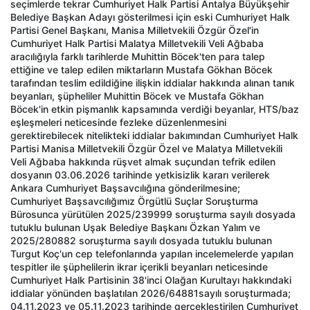
seçimlerde tekrar Cumhuriyet Halk Partisi Antalya Büyükşehir
Belediye Başkan Adayı gösterilmesi için eski Cumhuriyet Halk
Partisi Genel Başkanı, Manisa Milletvekili Özgür Özel'in
Cumhuriyet Halk Partisi Malatya Milletvekili Veli Ağbaba
aracılığıyla farklı tarihlerde Muhittin Böcek'ten para talep
ettiğine ve talep edilen miktarların Mustafa Gökhan Böcek
tarafından teslim edildiğine ilişkin iddialar hakkında alınan tanık
beyanları, şüpheliler Muhittin Böcek ve Mustafa Gökhan
Böcek'in etkin pişmanlık kapsamında verdiği beyanlar, HTS/baz
eşleşmeleri neticesinde fezleke düzenlenmesini
gerektirebilecek nitelikteki iddialar bakımından Cumhuriyet Halk
Partisi Manisa Milletvekili Özgür Özel ve Malatya Milletvekili
Veli Ağbaba hakkında rüşvet almak suçundan tefrik edilen
dosyanın 03.06.2026 tarihinde yetkisizlik kararı verilerek
Ankara Cumhuriyet Başsavcılığına gönderilmesine;
Cumhuriyet Başsavcılığımız Örgütlü Suçlar Soruşturma
Bürosunca yürütülen 2025/239999 soruşturma sayılı dosyada
tutuklu bulunan Uşak Belediye Başkanı Özkan Yalım ve
2025/280882 soruşturma sayılı dosyada tutuklu bulunan
Turgut Koç'un cep telefonlarında yapılan incelemelerde yapılan
tespitler ile şüphelilerin ikrar içerikli beyanları neticesinde
Cumhuriyet Halk Partisinin 38'inci Olağan Kurultayı hakkındaki
iddialar yönünden başlatılan 2026/64881sayılı soruşturmada;
04.11.2023 ve 05.11.2023 tarihinde gerçekleştirilen Cumhuriyet