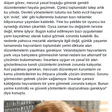
düşen görev, mevcut yasal boşluğu görerek gerekli
düzenlemeleri hayata geçirmek. Çünkü toplumdaki talep artık
bu yönde. Devleti yönetenlerin tutumu ise farklı evcil hayvan
için ‘evlat’, ‘aile’ gibi kullanımda bulunan bazı reklamlar
biliyorsunuz yayından kaldırıldı. Yine bu şekilde bir oyuncu ise
oynadığı diziden çıkartıldı. Oysa zaman bu değişimin tersine
değil, lehine işliyor. Bugün kabul edilmeyen bazı uygulamalar
yarın kaçınılmaz olarak kabul görmek zorunda kalabilir. Bu
nedenle yalnızca mezarlık alanlarıyla ilgili değil, günlük yaşamın
tamamında hayvanların toplumdaki yerini dikkate alan
düzenlemelerin yapılması gerekiyor. Vatandaşların hayvanlarını
park veya bahçelere gömmesinin temel nedeni ise alternatif bir
çözümün bulunmaması. İnsanlara uygun ve yasal bir alan
gösterilmezse kendi çözümlerini üretmek zorunda kalıyorlar.
Asıl yapılması gereken, mevzuatı düzenleyen kurumların ve
kamu yöneticilerinin bu ihtiyaca yönelik çözüm üretmesi. Sorunu
görmezden gelmek çözüm sağlamıyor. İnsanlar çaresiz
kaldığında hayvanlarını bir yere gömmek zorunda kalıyor. Bunun
yerine kontrollü ve güvenli yöntemlerin oluşturulması gerekiyor”
diye konuştu.