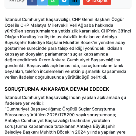
PAYLAŞ:
Takip Et
İstanbul Cumhuriyet Başsavcılığı, CHP Genel Başkanı Özgür
Özel ile CHP Malatya Milletvekili Veli Ağbaba hakkında
yürütülen soruşturmalarda yetkisizlik kararı aldı. CHP'nin 38'inci
Olağan Kurultayı'na ilişkin usulsüzlük iddiaları ve Antalya
Büyükşehir Belediye Başkanı Muhittin Böcek'in yeniden aday
gösterilme sürecinde para talep edildiği yönündeki iddiaları
kapsayan dosyalar, parlamenter suçlar kapsamında
değerlendirilmek üzere Ankara Cumhuriyet Başsavcılığı'na
gönderildi. Başsavcılık açıklamasında, soruşturmaların tanık
beyanları, telefon incelemeleri ve etkin pişmanlık kapsamında
verilen ifadeler doğrultusunda yürütüldüğü belirtildi.
SORUŞTURMA ANKARA'DA DEVAM EDECEK
İstanbul Cumhuriyet Başsavcılığı’ndan yapılan açıklamada şu
ifadelere yer verildi;
“Cumhuriyet Başsavcılığımız Örgütlü Suçlar Soruşturma
Bürosunca yürütülen 2025/175290 sayılı soruşturmada;
Antalya Cumhuriyet Başsavcılığı tarafından yürütülen
soruşturma kapsamında tutuklanan Antalya Büyükşehir
Belediye Başkanı Muhittin Böcek'in 2024 yılında yapılan yerel