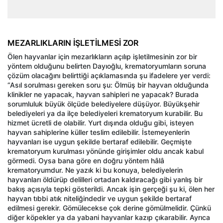
MEZARLIKLARIN İŞLETİLMESİ ZOR
Ölen hayvanlar için mezarlıkların açılıp işletilmesinin zor bir
yöntem olduğunu belirten Dayıoğlu, krematoryumların soruna
çözüm olacağını belirttiği açıklamasında şu ifadelere yer verdi:
“Asıl sorulması gereken soru şu: Ölmüş bir hayvan olduğunda
klinikler ne yapacak, hayvan sahipleri ne yapacak? Burada
sorumluluk büyük ölçüde belediyelere düşüyor. Büyükşehir
belediyeleri ya da ilçe belediyeleri krematoryum kurabilir. Bu
hizmet ücretli de olabilir. Yurt dışında olduğu gibi, isteyen
hayvan sahiplerine küller teslim edilebilir. İstemeyenlerin
hayvanları ise uygun şekilde bertaraf edilebilir. Geçmişte
krematoryum kurulması yönünde girişimler oldu ancak kabul
görmedi. Oysa bana göre en doğru yöntem hâlâ
krematoryumdur. Ne yazık ki bu konuya, belediyelerin
hayvanları öldürüp delilleri ortadan kaldıracağı gibi yanlış bir
bakış açısıyla tepki gösterildi. Ancak işin gerçeği şu ki, ölen her
hayvan tıbbi atık niteliğindedir ve uygun şekilde bertaraf
edilmesi gerekir. Gömülecekse çok derine gömülmelidir. Çünkü
diğer köpekler ya da yabani hayvanlar kazıp çıkarabilir. Ayrıca