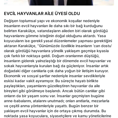
EVCİL HAYVANLAR AİLE ÜYESİ OLDU
Değişen toplumsal yapı ve ekonomik koşullar nedeniyle
insanların evcil hayvanları ile daha sıkı bir bağ kurduğunu
belirten Karakülçe, vatandaşların aileden biri olarak gördüğü
hayvanlarını gömme isteğinin doğal olduğunu aktardı. Yasa
koyucuların ise gerekli yasal düzenlemeler yapması gerektiğini
aktaran Karakülçe, “Günümüzde özellikle insanların ‘can dostu’
olarak gördüğü hayvanlara yönelik yaklaşım geçmişe kıyasla
çok farklı bir noktaya geldi. Doğum oranlarının düştüğü,
insanların giderek yalnızlaştığı bir dönemde evcil hayvanlar ve
sokak hayvanlarıyla kurulan bağ da güçleniyor. İnsanlar artık
doğadaki diğer canlılarla çok daha yoğun bir iletişim kuruyor.
Ekonomik ve sosyal şartlar nedeniyle insanlar sevdikleriyle
eskisi kadar vakit ayıramıyor. Bu süreçte hayatı birlikte
paylaştıkları, yaşamlarını güzelleştiren hayvanlar da aile
bireyleri gibi görülmeye başlandı. Ancak bütün canlılar gibi
onların da bir yaşam sonu var. İnsanlar geçmişten bugüne
anne-babalarını, atalarını unutmadı; onları anıtlarla, mezarlarla
ve çeşitli anma yöntemleriyle yaşattı. Bugün benzer bir
yaklaşım evcil hayvanlar için de ortaya çıkmış durumda. Bu
noktada yasa koyuculara, siyasetçilere ve kamu yöneticilerine