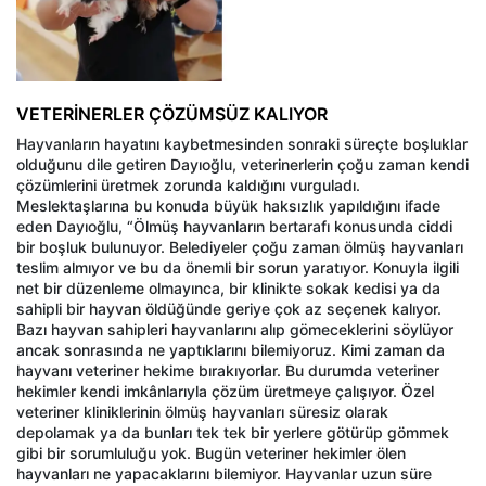
VETERİNERLER ÇÖZÜMSÜZ KALIYOR
Hayvanların hayatını kaybetmesinden sonraki süreçte boşluklar
olduğunu dile getiren Dayıoğlu, veterinerlerin çoğu zaman kendi
çözümlerini üretmek zorunda kaldığını vurguladı.
Meslektaşlarına bu konuda büyük haksızlık yapıldığını ifade
eden Dayıoğlu, “Ölmüş hayvanların bertarafı konusunda ciddi
bir boşluk bulunuyor. Belediyeler çoğu zaman ölmüş hayvanları
teslim almıyor ve bu da önemli bir sorun yaratıyor. Konuyla ilgili
net bir düzenleme olmayınca, bir klinikte sokak kedisi ya da
sahipli bir hayvan öldüğünde geriye çok az seçenek kalıyor.
Bazı hayvan sahipleri hayvanlarını alıp gömeceklerini söylüyor
ancak sonrasında ne yaptıklarını bilemiyoruz. Kimi zaman da
hayvanı veteriner hekime bırakıyorlar. Bu durumda veteriner
hekimler kendi imkânlarıyla çözüm üretmeye çalışıyor. Özel
veteriner kliniklerinin ölmüş hayvanları süresiz olarak
depolamak ya da bunları tek tek bir yerlere götürüp gömmek
gibi bir sorumluluğu yok. Bugün veteriner hekimler ölen
hayvanları ne yapacaklarını bilemiyor. Hayvanlar uzun süre