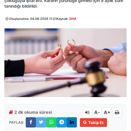
çokluğuyla iptal etti. Kararın yürürlüğe girmesi için 9 aylık süre
tanındığı bildirildi.
Oluşturulma:
04.06.2026 11:21
Kaynak:
DHA
A-
A+
2 dk okuma süresi
PAYLAŞ:
Takip Et