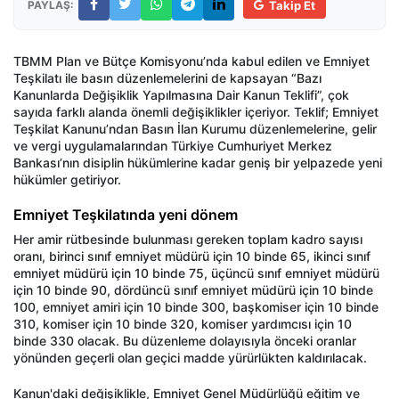
PAYLAŞ:
Takip Et
TBMM Plan ve Bütçe Komisyonu’nda kabul edilen ve Emniyet
Teşkilatı ile basın düzenlemelerini de kapsayan “Bazı
Kanunlarda Değişiklik Yapılmasına Dair Kanun Teklifi”, çok
sayıda farklı alanda önemli değişiklikler içeriyor. Teklif; Emniyet
Teşkilat Kanunu’ndan Basın İlan Kurumu düzenlemelerine, gelir
ve vergi uygulamalarından Türkiye Cumhuriyet Merkez
Bankası’nın disiplin hükümlerine kadar geniş bir yelpazede yeni
hükümler getiriyor.
Emniyet Teşkilatında yeni dönem
Her amir rütbesinde bulunması gereken toplam kadro sayısı
oranı, birinci sınıf emniyet müdürü için 10 binde 65, ikinci sınıf
emniyet müdürü için 10 binde 75, üçüncü sınıf emniyet müdürü
için 10 binde 90, dördüncü sınıf emniyet müdürü için 10 binde
100, emniyet amiri için 10 binde 300, başkomiser için 10 binde
310, komiser için 10 binde 320, komiser yardımcısı için 10
binde 330 olacak. Bu düzenleme dolayısıyla önceki oranlar
yönünden geçerli olan geçici madde yürürlükten kaldırılacak.
Kanun'daki değişiklikle, Emniyet Genel Müdürlüğü eğitim ve