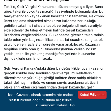
Teklifle, Gelir Vergisi Kanunu'nda düzenlemeye gidiliyor. Buna
göre, taksi ile yolcu taşımacılığı faaliyetinde bulunanlardan bu
faaliyetlerinden kaynaklanan hasılatlarının tamamını, elektronik
ücret toplama sistemleri olmaksızın kullanma zorunluluğu
getirilen taksi mali cihazla tespit ve belgelendirmek suretiyle
elde edenler de talep etmeleri halinde tespit kazançları
üzerinden vergilendirilecek. Bu kapsama girenler, talep tarihini
takip eden yılın başından itibaren hasılat esaslı kazanç tespit
usulünden en fazla 3 yıl süreyle yararlanabilecek. Kazancın
tespitine ilişkin oran için Cumhurbaşkanına verilen indirim
yetkisi, taksi ile yolcu taşımacılığı faaliyetinde bulunanlar
dışındakilerle sınırlandırılacak.
Gelir Vergisi Kanunu'ndaki diğer bir değişiklikle, ticari kazancı
gerçek usulde vergilendirilen gelir vergisi mükelleflerinin
düzenlemenin yürürlüğe girdiği tarihten önce sahip oldukları
taksi, dolmuş, minibüs ve umum servis araçlarına ait ticari
plakalarını elden çıkarmalarından doğan kazançlar, gelir
vergisinden istisna olacak.
İlkses Gazetesi olarak sistemimizde sadece
Kabul Ediyorum
sizin izinleriniz doğrultusunda bilgilerinizi
Gazete, dergi ve internet haber sitelerine yönelik
kullanıyoruz.
Detaylı Bilgi
düzenlemeler