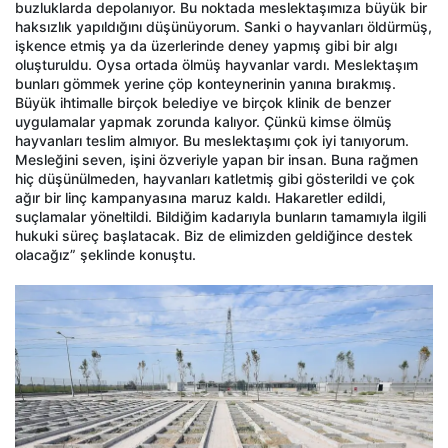
buzluklarda depolanıyor. Bu noktada meslektaşımıza büyük bir
haksızlık yapıldığını düşünüyorum. Sanki o hayvanları öldürmüş,
işkence etmiş ya da üzerlerinde deney yapmış gibi bir algı
oluşturuldu. Oysa ortada ölmüş hayvanlar vardı. Meslektaşım
bunları gömmek yerine çöp konteynerinin yanına bırakmış.
Büyük ihtimalle birçok belediye ve birçok klinik de benzer
uygulamalar yapmak zorunda kalıyor. Çünkü kimse ölmüş
hayvanları teslim almıyor. Bu meslektaşımı çok iyi tanıyorum.
Mesleğini seven, işini özveriyle yapan bir insan. Buna rağmen
hiç düşünülmeden, hayvanları katletmiş gibi gösterildi ve çok
ağır bir linç kampanyasına maruz kaldı. Hakaretler edildi,
suçlamalar yöneltildi. Bildiğim kadarıyla bunların tamamıyla ilgili
hukuki süreç başlatacak. Biz de elimizden geldiğince destek
olacağız” şeklinde konuştu.