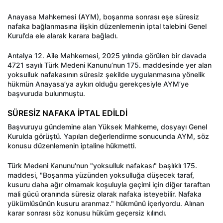
Anayasa Mahkemesi (AYM), boşanma sonrası eşe süresiz
nafaka bağlanmasına ilişkin düzenlemenin iptal talebini Genel
Kurul’da ele alarak karara bağladı.
Antalya 12. Aile Mahkemesi, 2025 yılında görülen bir davada
4721 sayılı Türk Medeni Kanunu’nun 175. maddesinde yer alan
yoksulluk nafakasının süresiz şekilde uygulanmasına yönelik
hükmün Anayasa’ya aykırı olduğu gerekçesiyle AYM’ye
başvuruda bulunmuştu.
SÜRESİZ NAFAKA İPTAL EDİLDİ
Başvuruyu gündemine alan Yüksek Mahkeme, dosyayı Genel
Kurulda görüştü. Yapılan değerlendirme sonucunda AYM, söz
konusu düzenlemenin iptaline hükmetti.
Türk Medeni Kanunu'nun "yoksulluk nafakası" başlıklı 175.
maddesi, "Boşanma yüzünden yoksulluğa düşecek taraf,
kusuru daha ağır olmamak koşuluyla geçimi için diğer taraftan
mali gücü oranında süresiz olarak nafaka isteyebilir. Nafaka
yükümlüsünün kusuru aranmaz." hükmünü içeriyordu. Alınan
karar sonrası söz konusu hüküm geçersiz kılındı.