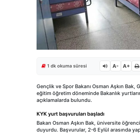
A-
A+
1 dk okuma süresi
Gen
çlik ve Spor Bakan
ı Osman Aşkın Bak, 
eğitim
ö
ğretim d
öneminde Bakanl
ık yurtlar
a
ç
ıklamalarda bulundu.
KYK yurt başvuruları başladı
Bakan Osman Aşkın Bak,
üniversite ö
ğrencil
duyurdu. Başvurular, 2-6 Eyl
ül aras
ında yap