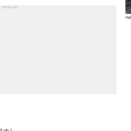
- REKLAM -
Hat
ıf vb.)