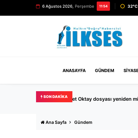
6 Ağustos 2026,
Perşembe
32°C 
11:54
ANASAYFA
GÜNDEM
SIYAS
SON DAKIKA
me!
Şişli'deki Nilda Müge Şahin
Ana Sayfa
Gündem