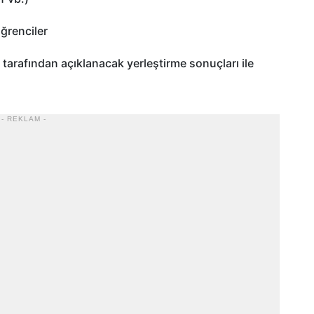
ö
ğrenciler
 tarafından a
ç
ıklanacak yerleştirme sonu
çlar
ı ile
- REKLAM -