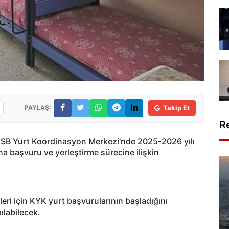
PAYLAŞ:
Takip Et
R
GSB Yurt Koordinasyon Merkezi'nde 2025-2026 yılı
ına başvuru ve yerleştirme s
ürecine ili
şkin
eri i
çin KYK yurt ba
şvurularının başladığını
ılabilecek.