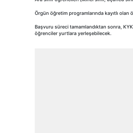
Örgün ö
ğretim programlarında kayıtlı olan
Başvuru s
üreci tamamland
ıktan sonra, KYK
ö
ğrenciler yurtlara yerleşebilecek.