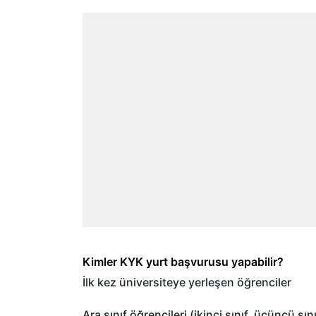
Kimler KYK yurt ba
şvurusu yapabilir?
İlk kez
üniversiteye yerle
şen
ö
ğrenciler
Ara sınıf
ö
ğrencileri (ikinci sınıf,
üçüncü s
ın