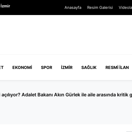
İzmir
Anasayfa
Resim Galerisi
Videola
ET
EKONOMI
SPOR
İZMIR
SAĞLIK
RESMI İLAN
 cinayetinde yeni detaylar: 9 gün önce şikayetçi olduğu ort