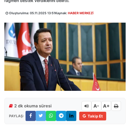
rağmen destek verdiklerini belirtti.
Oluşturulma:
05.11.2025 13:51
Kaynak:
HABER MERKEZİ
A-
A+
2 dk okuma süresi
PAYLAŞ:
Takip Et