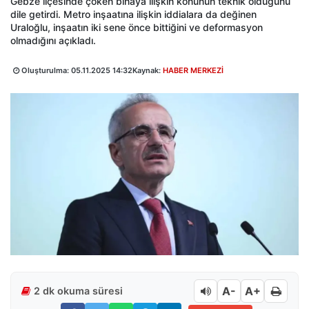
Gebze ilçesinde çöken binaya ilişkin konunun teknik olduğunu
dile getirdi. Metro inşaatına ilişkin iddialara da değinen
Uraloğlu, inşaatın iki sene önce bittiğini ve deformasyon
olmadığını açıkladı.
Oluşturulma:
05.11.2025 14:32
Kaynak:
HABER MERKEZİ
A-
A+
2 dk okuma süresi