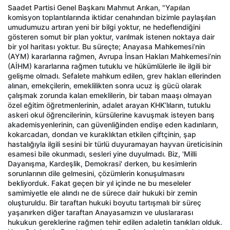
Saadet Partisi Genel Başkanı Mahmut Arıkan, "Yapılan
komisyon toplantılarında iktidar cenahından bizimle paylaşılan
umudumuzu artıran yeni bir bilgi yoktur, ne hedeflendiğini
gösteren somut bir plan yoktur, varılmak istenen noktaya dair
bir yol haritası yoktur. Bu süreçte; Anayasa Mahkemesi’nin
(AYM) kararlarına rağmen, Avrupa İnsan Hakları Mahkemesi’nin
(AİHM) kararlarına rağmen tutuklu ve hükümlülerle ile ilgili bir
gelişme olmadı. Sefalete mahkum edilen, grev hakları ellerinden
alınan, emekçilerin, emeklilikten sonra ucuz iş gücü olarak
çalışmak zorunda kalan emeklilerin, bir taban maaşı olmayan
özel eğitim öğretmenlerinin, adalet arayan KHK’lıların, tutuklu
askeri okul öğrencilerinin, kürsülerine kavuşmak isteyen barış
akademisyenlerinin, can güvenliğinden endişe eden kadınların,
kokarcadan, dondan ve kuraklıktan etkilen çiftçinin, şap
hastalığıyla ilgili sesini bir türlü duyuramayan hayvan üreticisinin
esamesi bile okunmadı, sesleri yine duyulmadı. Biz, 'Milli
Dayanışma, Kardeşlik, Demokrasi' derken, bu kesimlerin
sorunlarının dile gelmesini, çözümlerin konuşulmasını
bekliyorduk. Fakat geçen bir yıl içinde ne bu meseleler
samimiyetle ele alındı ne de sürece dair hukuki bir zemin
oluşturuldu. Bir taraftan hukuki boyutu tartışmalı bir süreç
yaşanırken diğer taraftan Anayasamızın ve uluslararası
hukukun gereklerine rağmen tehir edilen adaletin tanıkları olduk.