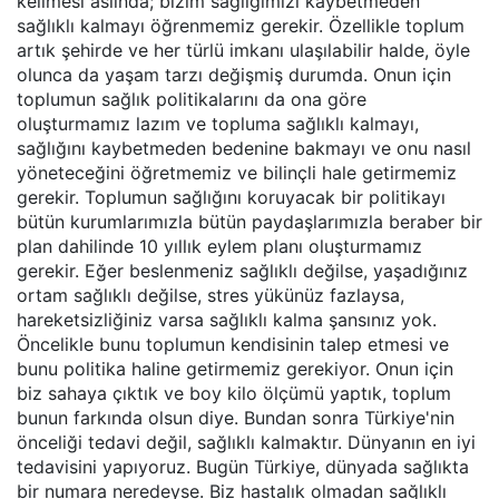
kelimesi aslında; bizim sağlığımızı kaybetmeden
sağlıklı kalmayı öğrenmemiz gerekir. Özellikle toplum
artık şehirde ve her türlü imkanı ulaşılabilir halde, öyle
olunca da yaşam tarzı değişmiş durumda. Onun için
toplumun sağlık politikalarını da ona göre
oluşturmamız lazım ve topluma sağlıklı kalmayı,
sağlığını kaybetmeden bedenine bakmayı ve onu nasıl
yöneteceğini öğretmemiz ve bilinçli hale getirmemiz
gerekir. Toplumun sağlığını koruyacak bir politikayı
bütün kurumlarımızla bütün paydaşlarımızla beraber bir
plan dahilinde 10 yıllık eylem planı oluşturmamız
gerekir. Eğer beslenmeniz sağlıklı değilse, yaşadığınız
ortam sağlıklı değilse, stres yükünüz fazlaysa,
hareketsizliğiniz varsa sağlıklı kalma şansınız yok.
Öncelikle bunu toplumun kendisinin talep etmesi ve
bunu politika haline getirmemiz gerekiyor. Onun için
biz sahaya çıktık ve boy kilo ölçümü yaptık, toplum
bunun farkında olsun diye. Bundan sonra Türkiye'nin
önceliği tedavi değil, sağlıklı kalmaktır. Dünyanın en iyi
tedavisini yapıyoruz. Bugün Türkiye, dünyada sağlıkta
bir numara neredeyse. Biz hastalık olmadan sağlıklı