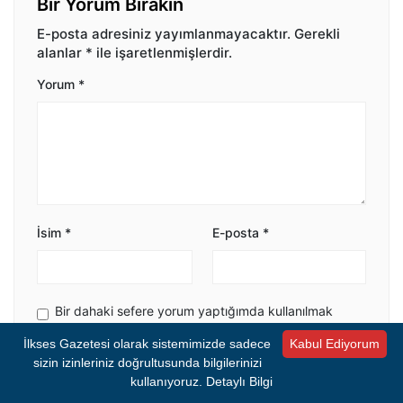
Bir Yorum Bırakın
E-posta adresiniz yayımlanmayacaktır.
Gerekli
alanlar
*
ile işaretlenmişlerdir.
Yorum
*
İsim
*
E-posta
*
Bir dahaki sefere yorum yaptığımda kullanılmak
üzere adımı ve e-posta adresimi bu tarayıcıya
İlkses Gazetesi olarak sistemimizde sadece
Kabul Ediyorum
kaydet.
sizin izinleriniz doğrultusunda bilgilerinizi
kullanıyoruz.
Detaylı Bilgi
Yorumu Gönder