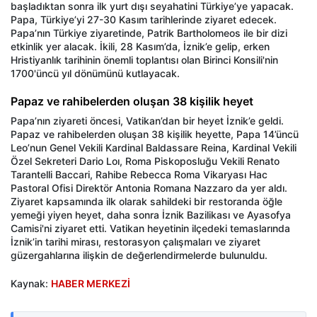
başladıktan sonra ilk yurt dışı seyahatini Türkiye’ye yapacak.
Papa, Türkiye’yi 27-30 Kasım tarihlerinde ziyaret edecek.
Papa’nın Türkiye ziyaretinde, Patrik Bartholomeos ile bir dizi
etkinlik yer alacak. İkili, 28 Kasım’da, İznik’e gelip, erken
Hristiyanlık tarihinin önemli toplantısı olan Birinci Konsili'nin
1700'üncü yıl dönümünü kutlayacak.
Papaz ve rahibelerden oluşan 38 kişilik heyet
Papa’nın ziyareti öncesi, Vatikan’dan bir heyet İznik’e geldi.
Papaz ve rahibelerden oluşan 38 kişilik heyette, Papa 14’üncü
Leo’nun Genel Vekili Kardinal Baldassare Reina, Kardinal Vekili
Özel Sekreteri Dario Loı, Roma Piskoposluğu Vekili Renato
Tarantelli Baccari, Rahibe Rebecca Roma Vikaryası Hac
Pastoral Ofisi Direktör Antonia Romana Nazzaro da yer aldı.
Ziyaret kapsamında ilk olarak sahildeki bir restoranda öğle
yemeği yiyen heyet, daha sonra İznik Bazilikası ve Ayasofya
Camisi'ni ziyaret etti. Vatikan heyetinin ilçedeki temaslarında
İznik’in tarihi mirası, restorasyon çalışmaları ve ziyaret
güzergahlarına ilişkin de değerlendirmelerde bulunuldu.
Kaynak:
HABER MERKEZİ