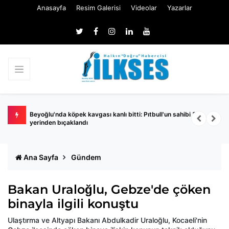
Anasayfa
Resim Galerisi
Videolar
Yazarlar
urusu!
Beyoğlu'nda köpek kavgası kanlı bitti: Pıtbull'un sahibi 3
C
yerinden bıçaklandı
Ana Sayfa
Gündem
Bakan Uraloğlu, Gebze'de çöken
binayla ilgili konuştu
Ulaştırma ve Altyapı Bakanı Abdulkadir Uraloğlu, Kocaeli'nin