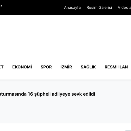
ir
Anasayfa
Resim Galerisi
Videola
ET
EKONOMI
SPOR
İZMIR
SAĞLIK
RESMI İLAN
örevlisi geliyor: Girişlerde dedektörlü nöbet dönemi!