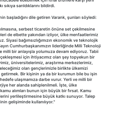
 sıkıya sarıldıklarını bildirdi.
n başladığını dile getiren Varank, şunları söyledi:
tılmasına, serbest ticaretin önüne set çekilmesine
eri de elbette yakından izliyor, ülke menfaatlerimiz
ruz. Siyasi bağımsızlığımızın ekonomik ve teknolojik
ayın Cumhurbaşkanımızın liderliğinde Milli Teknoloji
 milli bir anlayışla yolumuza devam ediyoruz. Tabii
erçekleşmesi için ihtiyacımız olan şey topyekun bir
miz, üniversitelerimiz, araştırma merkezlerimiz,
eleceğimiz olan gençlerimizle birlikte ülkemizi
getirmek. Bir kişinin ya da bir kurumun bile bu işin
hedefe ulaşmamıza darbe vurur. Yerli ve milli bir
jiye her alanda sahiplenilmeli. İşte, ülke
 kamu alımları bunun için büyük bir fırsat. Kamu
lerini yerlileştirmesine büyük katkı sunuyor. Talep
nin gelişiminde kullanılıyor."