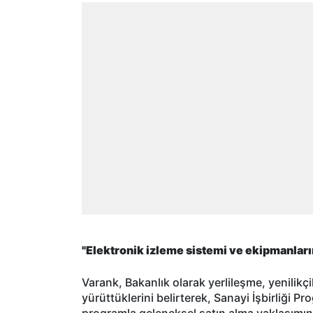
"Elektronik izleme sistemi ve ekipmanların
Varank, Bakanlık olarak yerlileşme, yenilikçi
yürüttüklerini belirterek, Sanayi İşbirliği P
programla geleneksel satın alma yaklaşımını