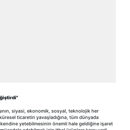
iştirdi"
ının, siyasi, ekonomik, sosyal, teknolojik her
küresel ticaretin yavaşladığına, tüm dünyada
i kendine yetebilmesinin önemli hale geldiğine işaret
mücadele edebilmek için ithal ürünlere karşı yerli