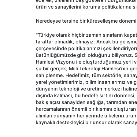
ürün ve sanayilerini koruma politikalarına sıkı
Neredeyse tersine bir küreselleşme dönemini
"Türkiye olarak hiçbir zaman sınırların kapa
taraftar olmadık, olmayız. Ancak bu gelişmel
çerçevesinde politikalarımızı şekillendiriyo
üstünlüğümüzde gizli olduğunu biliyoruz. S
Hamlesi Vizyonu ile oluşturduğumuz yerli ve
şu bir gerçek; Milli Teknoloji Hamlesi'nin g
sahiplenme. Hedefimiz, tüm sektörle, sanayi
yerel yönetimlerimiz, bilim insanlarımız ve g
dünyanın teknoloji ve üretim merkezi haline 
dışında kalması, bu hedefe sırtını dönmesi, 
bakış açısı sanayiden sağlığa, tarımdan ener
harcamalarının önemli bir kısmını oluşturan
alımları dünyanın her yerinde ülkelerin ürün
kaynaklı destekleyici bir unsur olarak sanayi