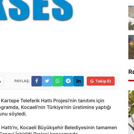
R
PAYLAŞ:
Takip Et
artepe Teleferik Hattı Projesi'nin tanıtımı için
ramda, Kocaeli'nin Türkiye'nin üretimine yaptığı
ğunu söyledi.
ik Hattı'nı, Kocaeli Büyükşehir Belediyesinin tamamen
 Sanayi İşbirliği Projesi kapsamında