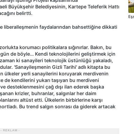
aeli Büyükşehir Belediyesinin, Kartepe Teleferik Hattı
cağını belirtti.
Eşs
ve liberalleşmenin faydalarından bahsettiğine dikkati
zorlukta korumacı politikalara sığınırlar. Bakın, bu
gün de böyle… Kendi teknolojilerini geliştirmek için
e zaman ki sanayileri teknolojik üstünlüğü yakaladı,
ular. 'Sanayileşmenin Gizli Tarihi' adlı kitapta bu
n ülkeler yerli sanayilerini koruyarak merdivenin
ce de kendilerini yukarı taşıyan bu merdiveni
ı ve desteklenmesini çağ dışı ilan ederek başka
şanan krizler, buhranlar, salgınlar her daim
arını altüst etti. Ülkelerin birbirlerine karşı
 hortladı. Bu trend salgın sonrası da giderek artacak
- REKLAM -