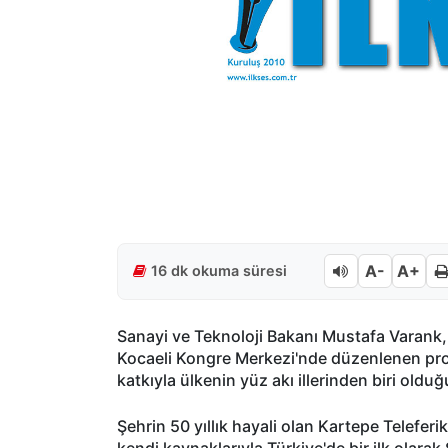
A-
A+
16 dk okuma süresi
Sanayi ve Teknoloji Bakanı Mustafa Varank, K
Kocaeli Kongre Merkezi'nde düzenlenen prog
katkıyla ülkenin yüz akı illerinden biri oldu
Şehrin 50 yıllık hayali olan Kartepe Telefer
kendi kaynaklarıyla Türkiye'de bir ilk olarak