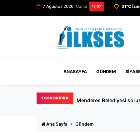
7 Ağustos 2026,
Cuma
31°C İzm
13:07
ANASAYFA
GÜNDEM
SIYAS
SON DAKIKA
Okullara 30 bin güvenlik g
Ana Sayfa
Gündem