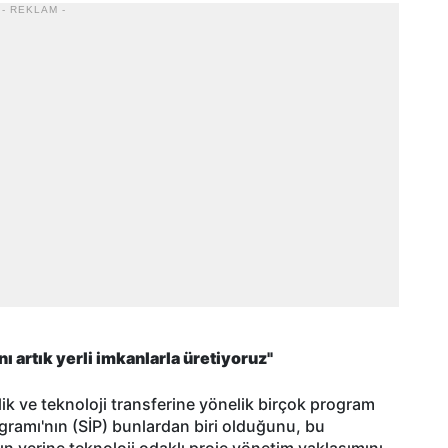
- REKLAM -
ı artık yerli imkanlarla üretiyoruz"
lik ve teknoloji transferine yönelik birçok program
rogramı'nın (SİP) bunlardan biri olduğunu, bu
n yerine teknoloji odaklı proje yönetim yaklaşımını