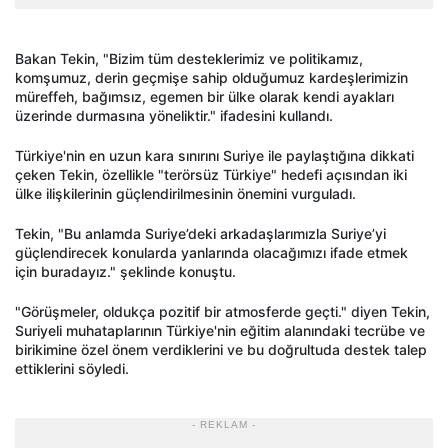
Bakan Tekin, "Bizim tüm desteklerimiz ve politikamız,
komşumuz, derin geçmişe sahip olduğumuz kardeşlerimizin
müreffeh, bağımsız, egemen bir ülke olarak kendi ayakları
üzerinde durmasına yöneliktir." ifadesini kullandı.
Türkiye'nin en uzun kara sınırını Suriye ile paylaştığına dikkati
çeken Tekin, özellikle "terörsüz Türkiye" hedefi açısından iki
ülke ilişkilerinin güçlendirilmesinin önemini vurguladı.
Tekin, "Bu anlamda Suriye’deki arkadaşlarımızla Suriye’yi
güçlendirecek konularda yanlarında olacağımızı ifade etmek
için buradayız." şeklinde konuştu.
"Görüşmeler, oldukça pozitif bir atmosferde geçti." diyen Tekin,
Suriyeli muhataplarının Türkiye'nin eğitim alanındaki tecrübe ve
birikimine özel önem verdiklerini ve bu doğrultuda destek talep
ettiklerini söyledi.
- REKLAM -