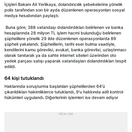
İ
çi
şleri Bakanı Ali Yerlikaya, dolandırıcılık şebekelerine y
önelik
polis taraf
ından son bir ayda d
üzenlenen operasyonlar
ı sosyal
medya hesabından paylaştı.
Buna g
öre; 388 vatanda
şı dolandırdıkları belirlenen ve banka
hesaplarında 28 milyon TL işlem hacmi bulunduğu belirlenen
ş
üphelilere yönelik 29 ilde düzenlenen operasyonlarda 89
ş
üpheli yakaland
ı. Ş
üphelilerin, tarihi eser bulma vaadiyle,
kendilerini kamu görevlisi, avukat, banka görevlisi,
uzla
ştırmacı
olarak tanıtarak ya da sahte internet siteleri
üzerinden oto
yedek parças
ı satışı yaparak vatandaşları dolandırdıkları tespit
edildi.
64 kişi tutuklandı
Haklarında soruşturma başlatılan ş
üphelilerden 64'ü
ç
ıkarıldıkları hakimliklerce tutuklandı, 9'u hakkında adli kontrol
h
ükümleri uyguland
ı. Diğerlerinin işlemleri ise devam ediyor
- REKLAM -