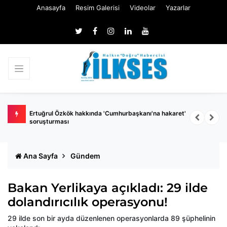
Anasayfa
Resim Galerisi
Videolar
Yazarlar
 belli
Ertuğrul Özkök hakkında 'Cumhurbaşkanı'na hakaret'
Ç
soruşturması
k
Ana Sayfa
Gündem
Bakan Yerlikaya açıkladı: 29 ilde
dolandırıcılık operasyonu!
29 ilde son bir ayda düzenlenen operasyonlarda 89 şüphelinin