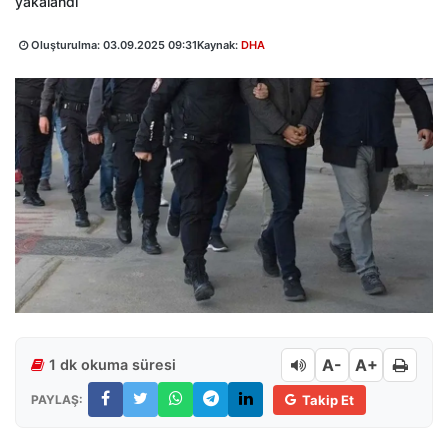
yakalandı
Oluşturulma:
03.09.2025 09:31
Kaynak:
DHA
A-
A+
1 dk okuma süresi
PAYLAŞ:
Takip Et