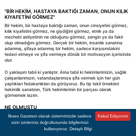
"BİR HEKİM, HASTAYA BAKTIĞI ZAMAN, ONUN KILIK
KIYAFETİNİ GÖRMEZ"
Bir hekim, bir hastaya baktığı zaman, onun cinsiyetini görmez,
kılık kıyafetini görmez, ne giydiğini görmez, etnik ya da
mezhebi aidiyetinin ne olduğunu görmez, zengin ya da fakir
olup olmadığını görmez. Gerçek bir hekim, insanlık sanatına
adanmış, şifaya adanmış bir hekim, sadece karşısındakini
tedavi etmeye ve şifa vermeye dönük bir motivasyon içerisinde
olur.
O yaklaşım tabii ki yanlıştır. Ama tabii ki hekimlerimizin, sağlık
çalışanlarımızın, vatandaşlarımıza şifa vermek için her gün
yaptıkları fedakarlıkları da görüyoruz. Bu tip tekil örnekleri
hekimlik sanatının, Türk hekimlerinin bir parçası olarak
görmemek lazım.
NE OLMUŞTU
Konya Meram Devlet Hastanesi'nde yaşandığı iddia edilen
İlkses Gazetesi olarak sistemimizde sadece
Kabul Ediyorum
olayda; Görevli doktor kıyafetinin "açık" olduğunu öne sürdüğü
sizin izinleriniz doğrultusunda bilgilerinizi
genç bir kadını muayene etmeyi reddetmişti.
kullanıyoruz.
Detaylı Bilgi