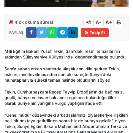
A-
A+
4 dk okuma süresi
PAYLAŞ:
Takip Et
Milli Eğitim Bakanı Yusuf Tekin, Şam'daki resmi temaslarının
ardından Süleymaniye Külliyesi'nde değerlendirmede bulundu.
Şam'a sabah erken saatlerde ulaştıklarını dile getiren Tekin,
eski rejimin devrilmesinden sonraki süreçte Suriye'deki
muhataplarıyla sürekli temas halinde olduklarını söyledi.
Tekin, Cumhurbaşkanı Recep Tayyip Erdoğan'ın da bağımsız,
güçlü, barışın ve insan haklarının egemen bulunduğu ülke
olarak Suriye’nin varlığına vurgu yaptığını ifade etti.
"Genel müdür düzeyindeki arkadaşlarımız, ziyaretleriyle ilişkileri
belli bir noktaya getirdikten sonra biz de buraya geldik." diyen
Tekin, Suriye Eğitim Bakanı Muhammed Abdurrahman Terko ve
Yükseköğretim ve Bilimsel Araştırma Bakanı Mervan el-Halebi