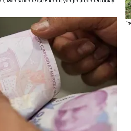
ahır, Manisa ilinde ise 5 konut yangın afetinden dolayı
Ege