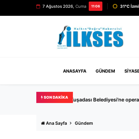
7 Ağustos 2026,
Cuma
31°C İzmi
11:06
ANASAYFA
GÜNDEM
SIYAS
SON DAKIKA
Menderes Belediye Başkanı İ
Ana Sayfa
Gündem