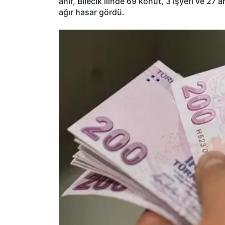
ahır, Bilecik ilinde 69 konut, 3 işyeri ve 27 
ağır hasar gördü.