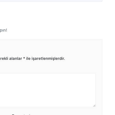
pın!
ekli alanlar
*
ile işaretlenmişlerdir.