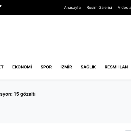
r
Anasayfa
Resim Galerisi
Videola
ET
EKONOMI
SPOR
İZMIR
SAĞLIK
RESMI İLAN
lkay Çiçek’in ifadesi ortaya çıktı: Mesajlar yapay zeka üre