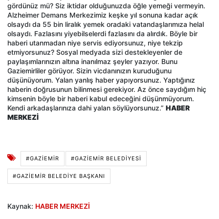
gördünüz mü? Siz iktidar olduğunuzda öğle yemeği vermeyin.
Alzheimer Demans Merkezimiz keşke yıl sonuna kadar açık
olsaydı da 55 bin liralık yemek oradaki vatandaşlarımıza helal
olsaydı. Fazlasını yiyebilselerdi fazlasını da alırdık. Böyle bir
haberi utanmadan niye servis ediyorsunuz, niye tekzip
etmiyorsunuz? Sosyal medyada sizi destekleyenler de
paylaşımlarınızın altına inanılmaz şeyler yazıyor. Bunu
Gaziemirliler görüyor. Sizin vicdanınızın kuruduğunu
düşünüyorum. Yalan yanlış haber yapıyorsunuz. Yaptığınız
haberin doğrusunun bilinmesi gerekiyor. Az önce saydığım hiç
kimsenin böyle bir haberi kabul edeceğini düşünmüyorum.
Kendi arkadaşlarınıza dahi yalan söylüyorsunuz.”
HABER
MERKEZİ
#GAZIEMIR
#GAZIEMIR BELEDIYESI
#GAZIEMIR BELEDIYE BAŞKANI
Kaynak:
HABER MERKEZİ