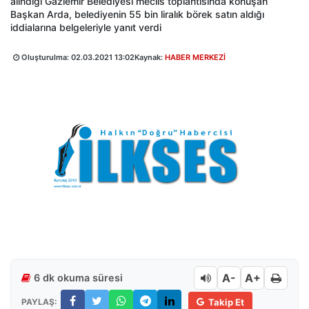
alındığı Gaziemir Belediyesi meclis toplantısında konuşan
Başkan Arda, belediyenin 55 bin liralık börek satın aldığı
iddialarına belgeleriyle yanıt verdi
Oluşturulma:
02.03.2021 13:02
Kaynak:
HABER MERKEZİ
A-
A+
6 dk okuma süresi
PAYLAŞ:
Takip Et