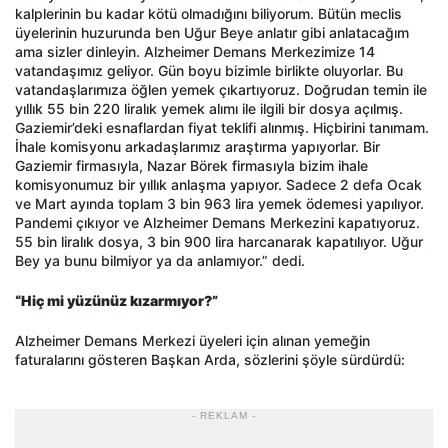
kalplerinin bu kadar kötü olmadığını biliyorum. Bütün meclis
üyelerinin huzurunda ben Uğur Beye anlatır gibi anlatacağım
ama sizler dinleyin. Alzheimer Demans Merkezimize 14
vatandaşımız geliyor. Gün boyu bizimle birlikte oluyorlar. Bu
vatandaşlarımıza öğlen yemek çıkartıyoruz. Doğrudan temin ile
yıllık 55 bin 220 liralık yemek alımı ile ilgili bir dosya açılmış.
Gaziemir’deki esnaflardan fiyat teklifi alınmış. Hiçbirini tanımam.
İhale komisyonu arkadaşlarımız araştırma yapıyorlar. Bir
Gaziemir firmasıyla, Nazar Börek firmasıyla bizim ihale
komisyonumuz bir yıllık anlaşma yapıyor. Sadece 2 defa Ocak
ve Mart ayında toplam 3 bin 963 lira yemek ödemesi yapılıyor.
Pandemi çıkıyor ve Alzheimer Demans Merkezini kapatıyoruz.
55 bin liralık dosya, 3 bin 900 lira harcanarak kapatılıyor. Uğur
Bey ya bunu bilmiyor ya da anlamıyor.” dedi.
“Hiç mi yüzünüz kızarmıyor?”
Alzheimer Demans Merkezi üyeleri için alınan yemeğin
faturalarını gösteren Başkan Arda, sözlerini şöyle sürdürdü:
- REKLAM -