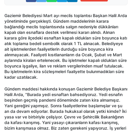
Gaziemir Belediyesi Mart ayı meclis toplantısı Başkan Halil Arda
yönetiminde gerçekleşti. Gündem maddelerinin karara
bağlandığı meclis toplantısında salgın nedeniyle dükkânları
kapalı olan esnaflara destek verilmesi kararı alındı. Alınan
karara göre ilçedeki esnaftan kapalı oldukları süre boyunca katı
atık toplama bedeli sembolik olarak 1 TL alınacak. Belediyeye
ait işletmelerden faaliyetlerin durduğu süre boyunca kira
alınmayacak. Faaliyeti kısıtlananların da Ocak, Şubat ve Mart
aylarında kiraları ertelenecek. Bu işletmeler kapalı oldukları süre
boyunca işgaliye, ilan ve reklam vergilerinden muaf tutulacak.
Bu işletmelerin kira sözleşmeleri faaliyette bulunmadıkları süre
kadar uzatılacak.
Gündem maddesi hakkında konuşan Gaziemir Belediye Başkanı
Halil Arda, "Burada yedi esnaftan bahsediyoruz. Yedi esnafın
beşinden geçmiş pandemi döneminde zaten kira almamışız.
Yani gereğini yapmışız. Sonra faaliyetlerine başlamışlar ve şu
an da devam ediyorlar. Burada hukuksal olarak yetki kimde? İki
yasa var ve birbiriyle çelişiyor. Çevre ve Şehircilik Bakanlığının
da kafası karışmış. Yani yasayı çıkaranların kafası karışmış,
bizim karışmasa olmaz. Biz zaten gerekeni yapıyoruz. İş yerleri