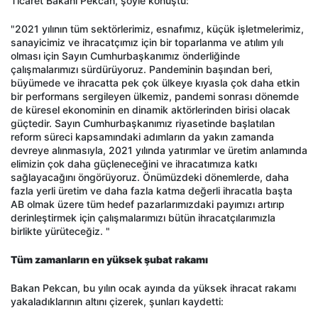
Ticaret Bakanı Pekcan, şöyle konuştu:
"2021 yılının tüm sektörlerimiz, esnafımız, küçük işletmelerimiz,
sanayicimiz ve ihracatçımız için bir toparlanma ve atılım yılı
olması için Sayın Cumhurbaşkanımız önderliğinde
çalışmalarımızı sürdürüyoruz. Pandeminin başından beri,
büyümede ve ihracatta pek çok ülkeye kıyasla çok daha etkin
bir performans sergileyen ülkemiz, pandemi sonrası dönemde
de küresel ekonominin en dinamik aktörlerinden birisi olacak
güçtedir. Sayın Cumhurbaşkanımız riyasetinde başlatılan
reform süreci kapsamındaki adımların da yakın zamanda
devreye alınmasıyla, 2021 yılında yatırımlar ve üretim anlamında
elimizin çok daha güçleneceğini ve ihracatımıza katkı
sağlayacağını öngörüyoruz. Önümüzdeki dönemlerde, daha
fazla yerli üretim ve daha fazla katma değerli ihracatla başta
AB olmak üzere tüm hedef pazarlarımızdaki payımızı artırıp
derinleştirmek için çalışmalarımızı bütün ihracatçılarımızla
birlikte yürüteceğiz. "
Tüm zamanların en yüksek şubat rakamı
Bakan Pekcan, bu yılın ocak ayında da yüksek ihracat rakamı
yakaladıklarının altını çizerek, şunları kaydetti: