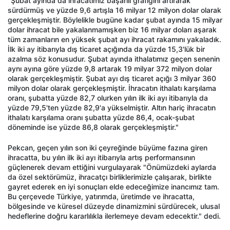
"Şubat ayında da ihracatımız başarılı grafiğini artırarak
sürdürmüş ve yüzde 9,6 artışla 16 milyar 12 milyon dolar olarak
gerçekleşmiştir. Böylelikle bugüne kadar şubat ayında 15 milyar
dolar ihracat bile yakalanmamışken biz 16 milyar doları aşarak
tüm zamanların en yüksek şubat ayı ihracat rakamını yakaladık.
İlk iki ay itibarıyla dış ticaret açığında da yüzde 15,3'lük bir
azalma söz konusudur. Şubat ayında ithalatımız geçen senenin
aynı ayına göre yüzde 9,8 artarak 19 milyar 372 milyon dolar
olarak gerçekleşmiştir. Şubat ayı dış ticaret açığı 3 milyar 360
milyon dolar olarak gerçekleşmiştir. İhracatın ithalatı karşılama
oranı, şubatta yüzde 82,7 olurken yılın ilk iki ayı itibarıyla da
yüzde 79,5'ten yüzde 82,9'a yükselmiştir. Altın hariç ihracatın
ithalatı karşılama oranı şubatta yüzde 86,4, ocak-şubat
döneminde ise yüzde 86,8 olarak gerçekleşmiştir."
Pekcan, geçen yılın son iki çeyreğinde büyüme fazına giren
ihracatta, bu yılın ilk iki ayı itibarıyla artış performansının
güçlenerek devam ettiğini vurgulayarak "Önümüzdeki aylarda
da özel sektörümüz, ihracatçı birliklerimizle çalışarak, birlikte
gayret ederek en iyi sonuçları elde edeceğimize inancımız tam.
Bu çerçevede Türkiye, yatırımda, üretimde ve ihracatta,
bölgesinde ve küresel düzeyde dinamizmini sürdürecek, ulusal
hedeflerine doğru kararlılıkla ilerlemeye devam edecektir." dedi.