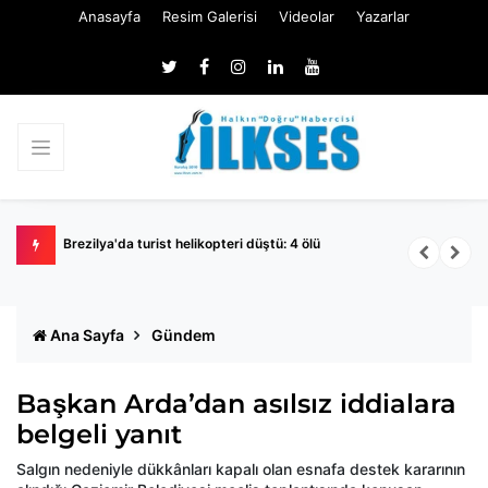
Anasayfa
Resim Galerisi
Videolar
Yazarlar
Brezilya'da turist helikopteri düştü: 4 ölü
D
p
Ana Sayfa
Gündem
Başkan Arda’dan asılsız iddialara
belgeli yanıt
Salgın nedeniyle dükkânları kapalı olan esnafa destek kararının