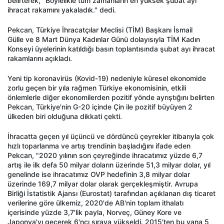
belirterek, "Böylelikle tüm zamanların en yüksek şubat ayı
ihracat rakamını yakaladık." dedi.
Pekcan, Türkiye İhracatçılar Meclisi (TİM) Başkanı İsmail
Gülle ve 8 Mart Dünya Kadınlar Günü dolayısıyla TİM Kadın
Konseyi üyelerinin katıldığı basın toplantısında şubat ayı ihracat
rakamlarını açıkladı.
Yeni tip koronavirüs (Kovid-19) nedeniyle küresel ekonomide
zorlu geçen bir yıla rağmen Türkiye ekonomisinin, etkili
önlemlerle diğer ekonomilerden pozitif yönde ayrıştığını belirten
Pekcan, Türkiye'nin G-20 içinde Çin ile pozitif büyüyen 2
ülkeden biri olduğuna dikkati çekti.
İhracatta geçen yıl üçüncü ve dördüncü çeyrekler itibarıyla çok
hızlı toparlanma ve artış trendinin başladığını ifade eden
Pekcan, "2020 yılının son çeyreğinde ihracatımız yüzde 6,7
artış ile ilk defa 50 milyar doların üzerinde 51,3 milyar dolar, yıl
genelinde ise ihracatımız OVP hedefinin 3,8 milyar dolar
üzerinde 169,7 milyar dolar olarak gerçekleşmiştir. Avrupa
Birliği İstatistik Ajansı (Eurostat) tarafından açıklanan dış ticaret
verilerine göre ülkemiz, 2020'de AB'nin toplam ithalatı
içerisinde yüzde 3,7'lik payla, Norveç, Güney Kore ve
Japonya'yı geçerek 6'ncı sıraya yükseldi. 2015'ten bu yana 5