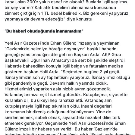
kapalı olan 300’e yakın esnaf ne olacak? Bunlarla ilgili yapılmış
bir şey var mı? Katı atık bedelinin alınmaması konusunda
zimmet çıktığı için 1 TL bedel belirledik. Biz gerekeni yapıyoruz,
yapmaya da devam edeceğiz" diye konuştu
“Bu haberi okuduğumda inanamadım”
Yeni Asır Gazetesi’nde Erhan Gülenç imzasıyla yayımlanan
“Gaziemir’de belediye böreğe doymuyor” başlıklı haberin
gerçeği yansıtmadığını dile getiren Başkan Arda, AKP Grup
Başkanvekili Uğur İnan Atmaca’yı da sert bir şekilde eleştirdi.
Haberde bahsedilen konuyla ilgili belge ve faturaları meclise
gösteren başkan Halil Arda, “Seçimden bugüne 2 yıl geçti.
İkinci yılımızın son ay toplantısını yapıyoruz. İkinci yılımız olduğu
gibi pandemiyle geçti. Devamlı halkın yanında olduk.
Hizmetlerimizi yaparken asla hiçbir ayrım gözetmedik.
Vatandaşlarımıza eşit hizmet götürdük. Kutuplaşma, siyasette
kullanılan dil, bu ülkeyi hep rahatsız etti. Vatandaşların
kutuplaşmayla ilgili hep sıkıntıları oldu. İnsani değerleri
korumanın bir direniş olduğunu düşünüyorum. Yine de
sinirlenmemek, sabırlı olmak, siyasetteki nezaket dilini terk
etmemek gerekiyor. Geçenlerde Yeni Asır Gazetesi’nde Erhan
Gülenç imzalı bir habere yer verildi. Bu haber ‘Gaziemir’de
belediye böreğe doymuyor’ başlığıyla çıktı. ‘Belediyede denetim