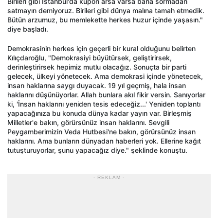
Birileri gibi İstanbul'da kupon arsa varsa bana sormadan
satmayın demiyoruz. Birileri gibi dünya malına tamah etmedik.
Bütün arzumuz, bu memlekette herkes huzur içinde yaşasın."
diye başladı.
Demokrasinin herkes için geçerli bir kural olduğunu belirten
Kılıçdaroğlu, "Demokrasiyi büyütürsek, geliştirirsek,
derinleştirirsek hepimiz mutlu olacağız. Sonuçta bir parti
gelecek, ülkeyi yönetecek. Ama demokrasi içinde yönetecek,
insan haklarına saygı duyacak. 19 yıl geçmiş, hala insan
haklarını düşünüyorlar. Allah bunlara akıl fikir versin. Sanıyorlar
ki, 'İnsan haklarını yeniden tesis edeceğiz...' Yeniden toplantı
yapacağınıza bu konuda dünya kadar yayın var. Birleşmiş
Milletler'e bakın, görürsünüz insan haklarını. Sevgili
Peygamberimizin Veda Hutbesi'ne bakın, görürsünüz insan
haklarını. Ama bunların dünyadan haberleri yok. Ellerine kağıt
tutuşturuyorlar, şunu yapacağız diye." şeklinde konuştu.
- REKLAM -