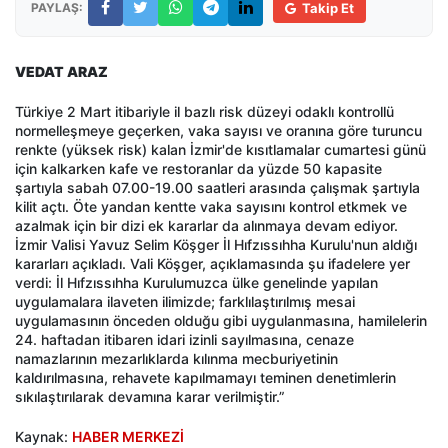
PAYLAŞ:
Takip Et
VEDAT ARAZ
Türkiye 2 Mart itibariyle il bazlı risk düzeyi odaklı kontrollü
normelleşmeye geçerken, vaka sayısı ve oranına göre turuncu
renkte (yüksek risk) kalan İzmir'de kısıtlamalar cumartesi günü
için kalkarken kafe ve restoranlar da yüzde 50 kapasite
şartıyla sabah 07.00-19.00 saatleri arasında çalışmak şartıyla
kilit açtı. Öte yandan kentte vaka sayısını kontrol etkmek ve
azalmak için bir dizi ek kararlar da alınmaya devam ediyor.
İzmir Valisi Yavuz Selim Köşger İl Hıfzıssıhha Kurulu'nun aldığı
kararları açıkladı. Vali Köşger, açıklamasında şu ifadelere yer
verdi: İl Hıfzıssıhha Kurulumuzca ülke genelinde yapılan
uygulamalara ilaveten ilimizde; farklılaştırılmış mesai
uygulamasının önceden olduğu gibi uygulanmasına, hamilelerin
24. haftadan itibaren idari izinli sayılmasına, cenaze
namazlarının mezarlıklarda kılınma mecburiyetinin
kaldırılmasına, rehavete kapılmamayı teminen denetimlerin
sıkılaştırılarak devamına karar verilmiştir.”
Kaynak:
HABER MERKEZİ