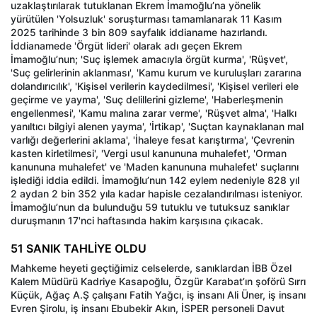
uzaklaştırılarak tutuklanan Ekrem İmamoğlu’na yönelik
yürütülen 'Yolsuzluk' soruşturması tamamlanarak 11 Kasım
2025 tarihinde 3 bin 809 sayfalık iddianame hazırlandı.
İddianamede 'Örgüt lideri' olarak adı geçen Ekrem
İmamoğlu’nun; 'Suç işlemek amacıyla örgüt kurma', 'Rüşvet',
'Suç gelirlerinin aklanması', 'Kamu kurum ve kuruluşları zararına
dolandırıcılık', 'Kişisel verilerin kaydedilmesi', 'Kişisel verileri ele
geçirme ve yayma', 'Suç delillerini gizleme', 'Haberleşmenin
engellenmesi', 'Kamu malına zarar verme', 'Rüşvet alma', 'Halkı
yanıltıcı bilgiyi alenen yayma', 'İrtikap', 'Suçtan kaynaklanan mal
varlığı değerlerini aklama', 'İhaleye fesat karıştırma', 'Çevrenin
kasten kirletilmesi', 'Vergi usul kanununa muhalefet', 'Orman
kanununa muhalefet' ve 'Maden kanununa muhalefet' suçlarını
işlediği iddia edildi. İmamoğlu’nun 142 eylem nedeniyle 828 yıl
2 aydan 2 bin 352 yıla kadar hapisle cezalandırılması isteniyor.
İmamoğlu’nun da bulunduğu 59 tutuklu ve tutuksuz sanıklar
duruşmanın 17'nci haftasında hakim karşısına çıkacak.
51 SANIK TAHLİYE OLDU
Mahkeme heyeti geçtiğimiz celselerde, sanıklardan İBB Özel
Kalem Müdürü Kadriye Kasapoğlu, Özgür Karabat’ın şoförü Sırrı
Küçük, Ağaç A.Ş çalışanı Fatih Yağcı, iş insanı Ali Üner, iş insanı
Evren Şirolu, iş insanı Ebubekir Akın, İSPER personeli Davut