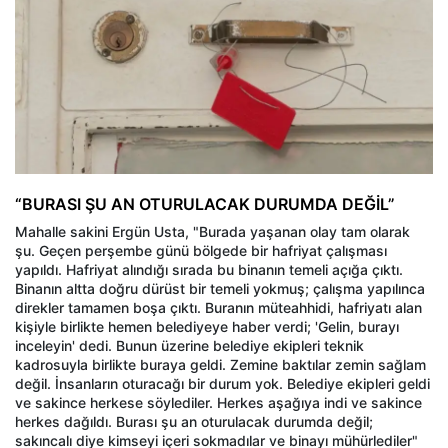
“BURASI ŞU AN OTURULACAK DURUMDA DEĞİL”
Mahalle sakini Ergün Usta, "Burada yaşanan olay tam olarak
şu. Geçen perşembe günü bölgede bir hafriyat çalışması
yapıldı. Hafriyat alındığı sırada bu binanın temeli açığa çıktı.
Binanın altta doğru dürüst bir temeli yokmuş; çalışma yapılınca
direkler tamamen boşa çıktı. Buranın müteahhidi, hafriyatı alan
kişiyle birlikte hemen belediyeye haber verdi; 'Gelin, burayı
inceleyin' dedi. Bunun üzerine belediye ekipleri teknik
kadrosuyla birlikte buraya geldi. Zemine baktılar zemin sağlam
değil. İnsanların oturacağı bir durum yok. Belediye ekipleri geldi
ve sakince herkese söylediler. Herkes aşağıya indi ve sakince
herkes dağıldı. Burası şu an oturulacak durumda değil;
sakıncalı diye kimseyi içeri sokmadılar ve binayı mühürlediler"