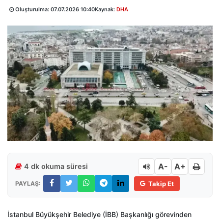
Oluşturulma:
07.07.2026 10:40
Kaynak:
DHA
A-
A+
4 dk okuma süresi
PAYLAŞ:
Takip Et
İstanbul Büyükşehir Belediye (İBB) Başkanlığı görevinden