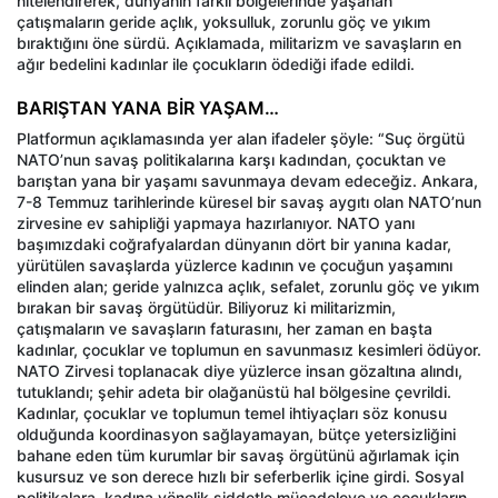
nitelendirerek, dünyanın farklı bölgelerinde yaşanan
çatışmaların geride açlık, yoksulluk, zorunlu göç ve yıkım
bıraktığını öne sürdü. Açıklamada, militarizm ve savaşların en
ağır bedelini kadınlar ile çocukların ödediği ifade edildi.
BARIŞTAN YANA BİR YAŞAM…
Platformun açıklamasında yer alan ifadeler şöyle: “Suç örgütü
NATO’nun savaş politikalarına karşı kadından, çocuktan ve
barıştan yana bir yaşamı savunmaya devam edeceğiz. Ankara,
7-8 Temmuz tarihlerinde küresel bir savaş aygıtı olan NATO’nun
zirvesine ev sahipliği yapmaya hazırlanıyor. NATO yanı
başımızdaki coğrafyalardan dünyanın dört bir yanına kadar,
yürütülen savaşlarda yüzlerce kadının ve çocuğun yaşamını
elinden alan; geride yalnızca açlık, sefalet, zorunlu göç ve yıkım
bırakan bir savaş örgütüdür. Biliyoruz ki militarizmin,
çatışmaların ve savaşların faturasını, her zaman en başta
kadınlar, çocuklar ve toplumun en savunmasız kesimleri ödüyor.
NATO Zirvesi toplanacak diye yüzlerce insan gözaltına alındı,
tutuklandı; şehir adeta bir olağanüstü hal bölgesine çevrildi.
Kadınlar, çocuklar ve toplumun temel ihtiyaçları söz konusu
olduğunda koordinasyon sağlayamayan, bütçe yetersizliğini
bahane eden tüm kurumlar bir savaş örgütünü ağırlamak için
kusursuz ve son derece hızlı bir seferberlik içine girdi. Sosyal
politikalara, kadına yönelik şiddetle mücadeleye ve çocukların