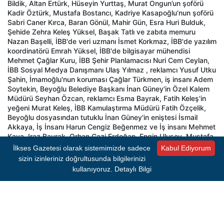
Bildik, Altan Ertürk, Hüseyin Yurttaş, Murat Ongun’un şoförü
Kadir Öztürk, Mustafa Bostancı, Kadriye Kasapoğlu’nun şoförü
Sabri Caner Kırca, Baran Gönül, Mahir Gün, Esra Huri Bulduk,
Şehide Zehra Keleş Yüksel, Başak Tatlı ve zabıta memuru
Nazan Başelli, İBB'de veri uzmanı İsmet Korkmaz, İBB'de yazılım
koordinatörü Emrah Yüksel, İBB'de bilgisayar mühendisi
Mehmet Çağlar Kuru, İBB Şehir Planlamacısı Nuri Cem Ceylan,
İBB Sosyal Medya Danışmanı Ulaş Yılmaz , reklamcı Yusuf Utku
Şahin, İmamoğlu'nun koruması Çağlar Türkmen, iş insanı Adem
Soytekin, Beyoğlu Belediye Başkanı İnan Güney'in Özel Kalem
Müdürü Seyhan Özcan, reklamcı Esma Bayrak, Fatih Keleş'in
yeğeni Murat Keleş, İBB Kamulaştırma Müdürü Fatih Özçelik,
Beyoğlu dosyasından tutuklu İnan Güney'in eniştesi İsmail
Akkaya, İş İnsanı Harun Cengiz Beğenmez ve İş insanı Mehmet
Kaya, Iraz Bayrak, Orhan Gazi Erdoğan, Engin Ulusoy, Mustafa
Keleş, Gökhan Köseoğlu, Seza Büyükçulha, Ahmet Şahin, Cevat
İlkses Gazetesi olarak sistemimizde sadece
Kabul Ediyorum
Kaya, Hakan Aplak, Medya A.Ş eski Genel Müdürü Elif İpek
sizin izinleriniz doğrultusunda bilgilerinizi
Atayman, reklamcı Hasan Yalaz, Kültür A.Ş Genel Müdür
kullanıyoruz.
Detaylı Bilgi
yardımcısı Erdinç Çolak, reklamcı Alper Aydın, reklamcı Yunus
Göçer, iş insanı Ahmet Güllü, İBB Muhtarlıklar Daire Başkan
Yavuz Saltık, İBB Halkla İlişkiler Müdür Yardımcısı Mustafa
Karaoğlu, İBB Kültür A.Ş. Eski İhale ve Satın Alma Müdürü Halit
Burak Atalan’ın tahliyelerine karar verdi.