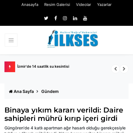
Anasayfa
Resim Galerisi
Videolar
Yazarlar
Kaya’dan toplu ulaşıma tepki: Akıllı ulaşım dedikleri daha
İ
turnikeden geçemiyor
Ana Sayfa
Gündem
Binaya yıkım kararı verildi: Daire
sahipleri mührü kırıp içeri girdi
Güngören'de 4 katlı apartman ağır hasarlı olduğu gerekçesiyle