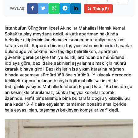
PAYLAŞ:
Takip Et
İstanbul’un Güngören ilçesi Akıncılar Mahallesi Namık Kemal
Sokak’ta olay meydana geldi. 4 katlı apartman hakkında
belediye ekiplerinin incelemeleri sonucunda tahliye ve yıkım
kararı verildi. Raporda binanın taşıyıcı sisteminde ciddi hasarlar
bulunduğu ve çökme riski taşıdığı belirtilirken, apartman
güvenlik gerekçesiyle tahliye edildi, ardından da mühürlendi.
İddiaya göre, bazı daire sakinleri eşyalarını almak için mührü
kırarak binaya girdi. Bazı kişilerin ise yıkım kararına rağmen
binada yaşamayı sürdürdüğü öne sürüldü. 'Yıkılacak derecede
tehlikeli' raporu bulunan binayla ilgili mahalle sakinleri de
tedirginlik yaşıyor. Mahallede oturan Ergün Usta, "Bu binada şu
an kesinlikle oturulamaz; çünkü taşıyıcı kolonlar toprak
üzerinde. Hafif bir salınımda bina bu tarafa doğru yıkılabilir. Şu
ana kadar 3-4 daire eşyalarını tamamen boşalttı ama içeride
hala eşyası olan, taşınmayı bekleyen komşular var" dedi.