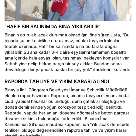
"HAFİF BİR SALINIMDA BİNA YIKILABİLİR”
Binanın oturulabilecek durumda olmadığını öne süren Usta, "Bu
binada şu an kesinlikle oturulamaz; çünkü taşıyıcı kolonlar
toprak üzerinde. Hafif bir salınımda bina bu tarafa doğru
yıkılabilir. Şu ana kadar 3-4 daire eşyalarını tamamen boşalttı
ama içeride hala eşyası olan, taşınmayı bekleyen komşular var.
Sabah yine gelip birkaç parça bir şey aldılar. Bundan sonra
devamlı gelirler yapacak başka bir şey yok" ifadelerini kullandı.
RAPORDA TAHLİYE VE YIKIM KARARI ALINDI
Binayla ilgili Güngören Belediyesi İmar ve Şehircilik Müdürlüğü
ekipleri rapor hazırladı. Raporda, binanın taşıyıcı elemanlarında
ciddi yapısal hasarlar bulunduğu, derin çatlaklar oluştuğu ve
donatı demirlerinde yoğun korozyon tespit edildiği belirtildi.
Raporda, yapıda her an ani döşeme göçmesi ve beton parçası
düşmesi riskinin bulunduğu ifade edildi. Binanın İmar
Kanunu’nun 39’uncu maddesi kapsamında 'Yıkılacak derecede
tehlikeli' olduğu değerlendirilen raporda tahliye ve yıkım kararı
alındığı da belirtildi.