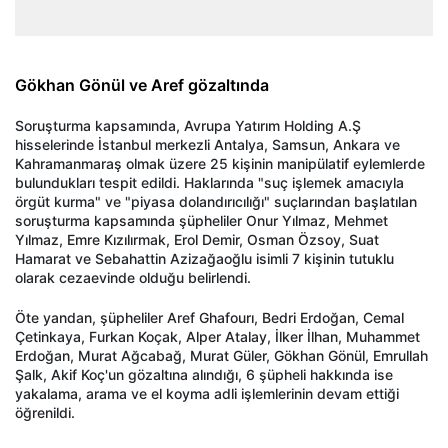
Gökhan Gönül ve Aref gözaltında
Soru
şturma kapsamında, Avrupa Yatırım Holding A.Ş
hisselerinde İstanbul merkezli Antalya, Samsun, Ankara ve
Kahramanmaraş olmak
üzere 25 ki
şinin
manip
ülatif
eylemlerde
bulunduklar
ı tespit edildi. Haklarında "su
ç i
şlemek amacıyla
örgüt kurma" ve "piyasa doland
ırıcılığı" su
çlar
ından başlatılan
soruşturma kapsamında ş
üpheliler Onur Y
ılmaz, Mehmet
Yılmaz, Emre Kızılırmak, Erol Demir, Osman
Özsoy, Suat
Hamarat ve Sebahattin
Aziza
ğaoğlu
isimli 7 kişinin tutuklu
olarak cezaevinde olduğu belirlendi.
Öte yandan,
ş
üpheliler
Aref
Ghafour
ı
, Bedri Erdoğan, Cemal
Çetinkaya, Furkan Koçak, Alper Atalay,
İlker İlhan, Muhammet
Erdoğan, Murat
Ağcabağ
, Murat G
üler, Gökhan Gönül, Emrullah
Şalk, Akif Ko
ç'un gözalt
ına alındığı, 6 ş
üpheli hakk
ında ise
yakalama, arama ve el koyma adli işlemlerinin devam ettiği
ö
ğrenildi.