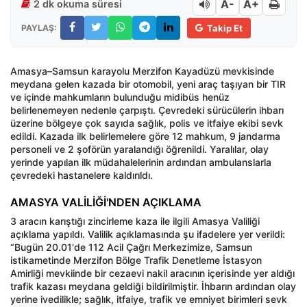
A-
A+
2 dk okuma süresi
PAYLAŞ:
Takip Et
Amasya–Samsun karayolu Merzifon Kayadüzü mevkisinde
meydana gelen kazada bir otomobil, yeni araç taşıyan bir TIR
ve içinde mahkumların bulunduğu midibüs henüz
belirlenemeyen nedenle çarpıştı. Çevredeki sürücülerin ihbarı
üzerine bölgeye çok sayıda sağlık, polis ve itfaiye ekibi sevk
edildi. Kazada ilk belirlemelere göre 12 mahkum, 9 jandarma
personeli ve 2 şoförün yaralandığı öğrenildi. Yaralılar, olay
yerinde yapılan ilk müdahalelerinin ardından ambulanslarla
çevredeki hastanelere kaldırıldı.
AMASYA VALİLİĞİ'NDEN AÇIKLAMA
3 aracın karıştığı zincirleme kaza ile ilgili Amasya Valiliği
açıklama yapıldı. Valilik açıklamasında şu ifadelere yer verildi:
“Bugün 20.01'de 112 Acil Çağrı Merkezimize, Samsun
istikametinde Merzifon Bölge Trafik Denetleme İstasyon
Amirliği mevkiinde bir cezaevi nakil aracının içerisinde yer aldığı
trafik kazası meydana geldiği bildirilmiştir. İhbarın ardından olay
yerine ivedilikle; sağlık, itfaiye, trafik ve emniyet birimleri sevk