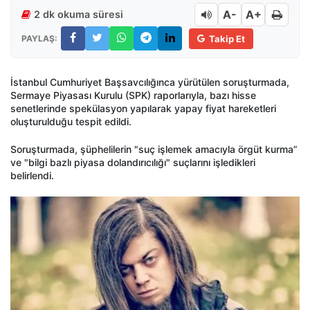
A-
A+
2 dk okuma süresi
PAYLAŞ:
Takip Et
İstanbul Cumhuriyet Başsavcılığınca y
ürütülen soru
şturmada,
Sermaye Piyasası Kurulu (SPK) raporlarıyla, bazı hisse
senetlerinde spek
ülasyon yap
ılarak yapay fiyat hareketleri
oluşturulduğu tespit edildi.
Soruşturmada, ş
üphelilerin "suç i
şlemek amacıyla
örgüt kurma”
ve "bilgi bazl
ı piyasa dolandırıcılığı" su
çlar
ını işledikleri
belirlendi.