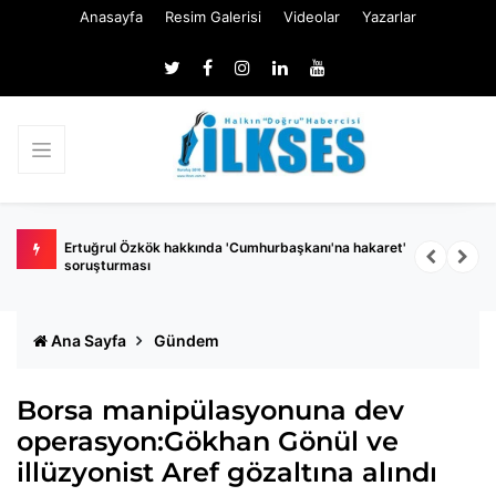
Anasayfa
Resim Galerisi
Videolar
Yazarlar
 belli
Ertuğrul Özkök hakkında 'Cumhurbaşkanı'na hakaret'
Ç
soruşturması
k
Ana Sayfa
Gündem
Borsa manipülasyonuna dev
operasyon:Gökhan Gönül ve
illüzyonist Aref gözaltına alındı