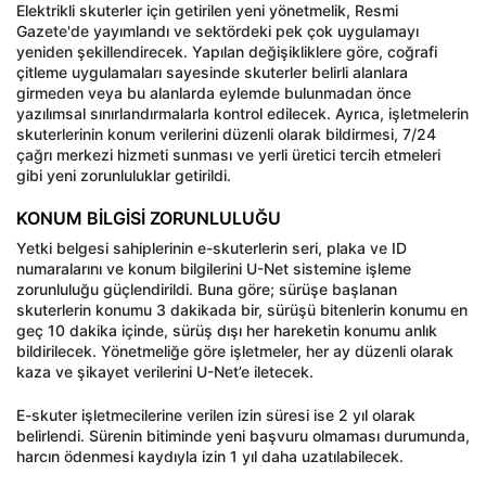
Elektrikli skuterler için getirilen yeni yönetmelik, Resmi
Gazete'de yayımlandı ve sektördeki pek çok uygulamayı
yeniden şekillendirecek. Yapılan değişikliklere göre, coğrafi
çitleme uygulamaları sayesinde skuterler belirli alanlara
girmeden veya bu alanlarda eylemde bulunmadan önce
yazılımsal sınırlandırmalarla kontrol edilecek. Ayrıca, işletmelerin
skuterlerinin konum verilerini düzenli olarak bildirmesi, 7/24
çağrı merkezi hizmeti sunması ve yerli üretici tercih etmeleri
gibi yeni zorunluluklar getirildi.
KONUM BİLGİSİ ZORUNLULUĞU
Yetki belgesi sahiplerinin e-skuterlerin seri, plaka ve ID
numaralarını ve konum bilgilerini U-Net sistemine işleme
zorunluluğu güçlendirildi. Buna göre; sürüşe başlanan
skuterlerin konumu 3 dakikada bir, sürüşü bitenlerin konumu en
geç 10 dakika içinde, sürüş dışı her hareketin konumu anlık
bildirilecek. Yönetmeliğe göre işletmeler, her ay düzenli olarak
kaza ve şikayet verilerini U-Net’e iletecek.
E-skuter işletmecilerine verilen izin süresi ise 2 yıl olarak
belirlendi. Sürenin bitiminde yeni başvuru olmaması durumunda,
harcın ödenmesi kaydıyla izin 1 yıl daha uzatılabilecek.