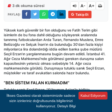
A-
A+
3 dk okuma süresi
PAYLAŞ:
Takip Et
Yüksek karlı güvenilir bir fon olduğunu ve Fatih Terim gibi
isimlerin de bu fona dahil olduğunu söyleyerek aralarında
tanınmış futbolculardan Arda Turan, Fernando Muslera, Emre
Belözoğlu ve Selçuk İnan'ın da bulunduğu 30'dan fazla kişiyi
milyonlarca lira dolandırdığı iddia edilen banka şube müdürü
Seçil Erzan'ın yargılanmasına bugün devam edildi. İstanbul 41.
Ağır Ceza Mahkemesi'nde görülmesi gereken duruşma salon
kapasitesinin yetersiz olması sebebiyle 14. Ağır ceza
mahkemesinde görüldü. Duruşmaya tutuklu sanık Seçil Erzan,
müştekiler ve taraf avukatları salonda hazır bulundu.
“BEN SİSTEM FALAN KURMADIM”
Tutuklu sanık Seçil Erzan, "Süleyman Aslan’la birlikte
çalışıyorduk. Bana, ‘Ben bu gayrimenkulü bankanızın
İlkses Gazetesi olarak sistemimizde sadece
Kabul Ediyorum
reklamında gördüm, almak istiyorum' dedi. Ben de bankayla
sizin izinleriniz doğrultusunda bilgilerinizi
görüştüm. Sonra ben, Süleyman ve Serkan Bey bir görüşme
kullanıyoruz.
Detaylı Bilgi
yaptık. Vatan Caddesi’nde bir hastanenin gayrimenkulüymüş.