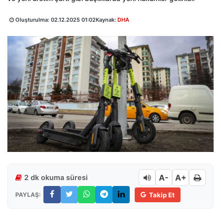
Oluşturulma:
02.12.2025 01:02
Kaynak:
DHA
A-
A+
2 dk okuma süresi
PAYLAŞ:
Takip Et