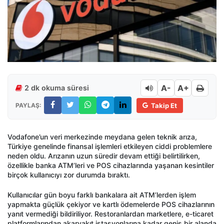
A-
A+
2 dk okuma süresi
PAYLAŞ:
Takip Et
Vodafone’un veri merkezinde meydana gelen teknik arıza,
Türkiye genelinde finansal işlemleri etkileyen ciddi problemlere
neden oldu. Arızanın uzun süredir devam ettiği belirtilirken,
özellikle banka ATM’leri ve POS cihazlarında yaşanan kesintiler
birçok kullanıcıyı zor durumda bıraktı.
Kullanıcılar gün boyu farklı bankalara ait ATM’lerden işlem
yapmakta güçlük çekiyor ve kartlı ödemelerde POS cihazlarının
yanıt vermediği bildiriliyor. Restoranlardan marketlere, e-ticaret
platformlarından akaryakıt istasyonlarına kadar geniş bir alanda