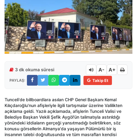
A-
A+
3 dk okuma süresi
PAYLAŞ:
Takip Et
Tunceli'de billboardlara asılan CHP Genel Başkanı Kemal
Kılıçdaroğlu'nun afişleriyle ilgili tartışmalar üzerine Valilikten
açıklama geldi. Yazılı açıklamada, afişlerin Tunceli Valisi ve
Belediye Başkan Vekili Şefik Aygöl'ün talimatıyla astırıldığı
yönündeki iddiaların gerçeği yansıtmadığı belirtilirken, söz
konusu görsellerin Almanya'da yaşayan Pülümürlü bir iş
insanının talebi doğrultusunda ve tüm masrafları kendisi