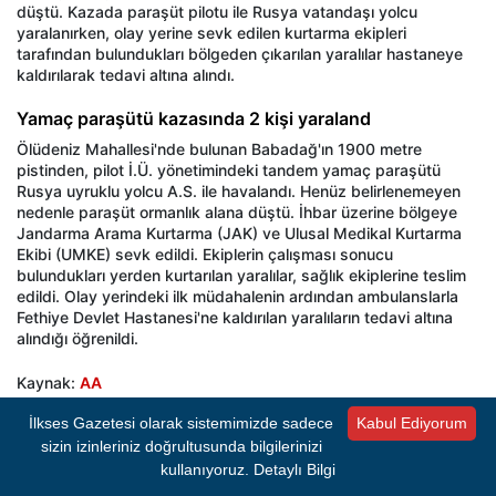
düştü. Kazada paraşüt pilotu ile Rusya vatandaşı yolcu
yaralanırken, olay yerine sevk edilen kurtarma ekipleri
tarafından bulundukları bölgeden çıkarılan yaralılar hastaneye
kaldırılarak tedavi altına alındı.
Yamaç paraşütü kazasında 2 kişi yaraland
Ölüdeniz Mahallesi'nde bulunan Babadağ'ın 1900 metre
pistinden, pilot İ.Ü. yönetimindeki tandem yamaç paraşütü
Rusya uyruklu yolcu A.S. ile havalandı. Henüz belirlenemeyen
nedenle paraşüt ormanlık alana düştü. İhbar üzerine bölgeye
Jandarma Arama Kurtarma (JAK) ve Ulusal Medikal Kurtarma
Ekibi (UMKE) sevk edildi. Ekiplerin çalışması sonucu
bulundukları yerden kurtarılan yaralılar, sağlık ekiplerine teslim
edildi. Olay yerindeki ilk müdahalenin ardından ambulanslarla
Fethiye Devlet Hastanesi'ne kaldırılan yaralıların tedavi altına
alındığı öğrenildi.
Kaynak:
AA
İlkses Gazetesi olarak sistemimizde sadece
Kabul Ediyorum
sizin izinleriniz doğrultusunda bilgilerinizi
İlkses Gazetesi'nden sıcak gelişmeleri anında
kullanıyoruz.
Detaylı Bilgi
öğrenmek için Google Haberler'de bizi takip edin!