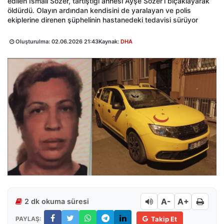
edilen İsmail Sözer, tartıştığı annesi Ayşe Sözer’i bıçaklayarak
öldürdü. Olayın ardından kendisini de yaralayan ve polis
ekiplerine direnen şüphelinin hastanedeki tedavisi sürüyor
Oluşturulma:
02.06.2026 21:43
Kaynak:
DHA
A-
A+
2 dk okuma süresi
PAYLAŞ:
Takip Et