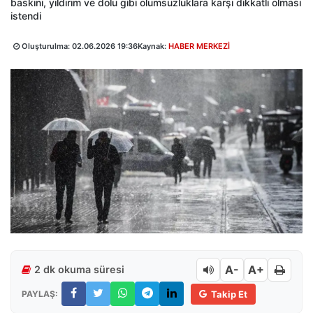
baskını, yıldırım ve dolu gibi olumsuzluklara karşı dikkatli olması
istendi
Oluşturulma:
02.06.2026 19:36
Kaynak:
HABER MERKEZİ
A-
A+
2 dk okuma süresi
PAYLAŞ:
Takip Et