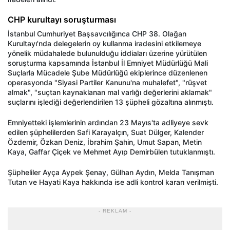
CHP kurultayı soruşturması
İstanbul Cumhuriyet Başsavcılığınca CHP 38. Olağan
Kurultayı'nda delegelerin oy kullanma iradesini etkilemeye
yönelik müdahalede bulunulduğu iddiaları üzerine yürütülen
soruşturma kapsamında İstanbul İl Emniyet Müdürlüğü Mali
Suçlarla Mücadele Şube Müdürlüğü ekiplerince düzenlenen
operasyonda "Siyasi Partiler Kanunu'na muhalefet", "rüşvet
almak", "suçtan kaynaklanan mal varlığı değerlerini aklamak"
suçlarını işlediği değerlendirilen 13 şüpheli gözaltına alınmıştı.
Emniyetteki işlemlerinin ardından 23 Mayıs'ta adliyeye sevk
edilen şüphelilerden Safi Karayalçın, Suat Dülger, Kalender
Özdemir, Özkan Deniz, İbrahim Şahin, Umut Sapan, Metin
Kaya, Gaffar Çiçek ve Mehmet Ayıp Demirbülen tutuklanmıştı.
Şüpheliler Ayça Aypek Şenay, Gülhan Aydın, Melda Tanışman
Tutan ve Hayati Kaya hakkında ise adli kontrol kararı verilmişti.
- REKLAM -