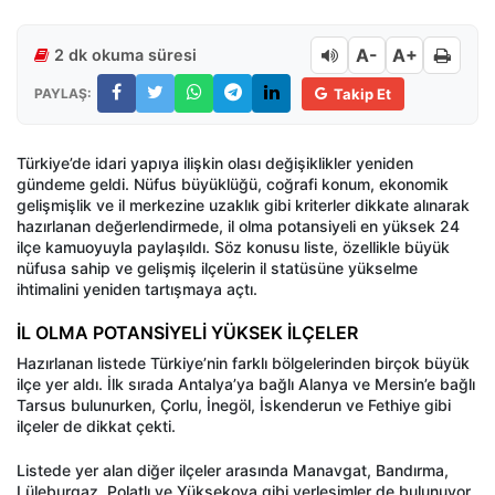
A-
A+
2 dk okuma süresi
PAYLAŞ:
Takip Et
Türkiye’de idari yapıya ilişkin olası değişiklikler yeniden
gündeme geldi. Nüfus büyüklüğü, coğrafi konum, ekonomik
gelişmişlik ve il merkezine uzaklık gibi kriterler dikkate alınarak
hazırlanan değerlendirmede, il olma potansiyeli en yüksek 24
ilçe kamuoyuyla paylaşıldı. Söz konusu liste, özellikle büyük
nüfusa sahip ve gelişmiş ilçelerin il statüsüne yükselme
ihtimalini yeniden tartışmaya açtı.
İL OLMA POTANSİYELİ YÜKSEK İLÇELER
Hazırlanan listede Türkiye’nin farklı bölgelerinden birçok büyük
ilçe yer aldı. İlk sırada Antalya’ya bağlı Alanya ve Mersin’e bağlı
Tarsus bulunurken, Çorlu, İnegöl, İskenderun ve Fethiye gibi
ilçeler de dikkat çekti.
Listede yer alan diğer ilçeler arasında Manavgat, Bandırma,
Lüleburgaz, Polatlı ve Yüksekova gibi yerleşimler de bulunuyor.