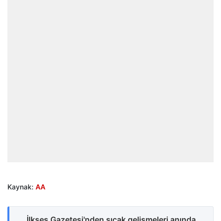
Kaynak:
AA
İlkses Gazetesi'nden sıcak gelişmeleri anında