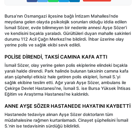
Bursa’nın Osmangazi ilçesine bağlı İntizam Mahallesi’nde
meydana gelen olayda psikolojik sorunları olduğu iddia edilen
İsmail Sözer, evde bilinmeyen bir nedenle annesi Ayşe Sözer’i
ve kendisini bıçakla yaraladı. Gürültüleri duyan mahalle sakinleri
durumu 112 Acil Çağrı Merkezi’ne bildirdi. İhbar üzerine olay
yerine polis ve sağlık ekibi sevk edildi.
POLİSE DİRENDİ, TAKSİ CAMINA KAFA ATTI
İsmail Sözer, olay yerine gelen polis ekiplerine elindeki bıçakla
yaralı halde direndi. Park halinde bulunan taksinin camına kafa
atan şüpheliyi etkisiz hale getiren polis ekipleri, İsmail S.’yi
sağlık ekibine teslim etti. Ağır yaralı Ayşe Sözer, ambulans ile
Çekirge Devlet Hastanesi’ne, İsmail S. ise Bursa Yüksek İhtisas
Eğitim ve Araştırma Hastanesi’ne kaldırıldı.
ANNE AYŞE SÖZER HASTANEDE HAYATINI KAYBETTİ
Hastanede tedaviye alınan Ayşe Sözer doktorların tüm
müdahalesine rağmen kurtarılamadı. Cinayet şüphelisini İsmail
S.’nin ise tedavisinin sürdüğü bildirildi.