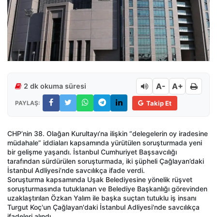
A-
A+
2 dk okuma süresi
PAYLAŞ:
Takip Et
CHP’nin 38. Olağan Kurultayı’na ilişkin “delegelerin oy iradesine
müdahale” iddiaları kapsamında yürütülen soruşturmada yeni
bir gelişme yaşandı. İstanbul Cumhuriyet Başsavcılığı
tarafından sürdürülen soruşturmada, iki şüpheli Çağlayan’daki
İstanbul Adliyesi’nde savcılıkça ifade verdi.
Soruşturma kapsamında Uşak Belediyesine yönelik rüşvet
soruşturmasında tutuklanan ve Belediye Başkanlığı görevinden
uzaklaştırılan Özkan Yalım ile başka suçtan tutuklu iş insanı
Turgut Koç'un Çağlayan'daki İstanbul Adliyesi'nde savcılıkça
ifadeleri alındı.