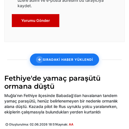
üzere adımı ve e-posta adresimi bu tarayıcıya
kaydet.
Yorumu Gönder
SIRADAKİ HABER YÜKLENDİ
Fethiye'de yamaç paraşütü
ormana düştü
Muğla’nın Fethiye ilçesinde Babadağ’dan havalanan tandem
yamaç paraşütü, henüz belirlenemeyen bir nedenle ormanlık
alana düştü. Kazada pilot ile Rus uyruklu yolcu yaralanırken,
ekiplerin çalışmasıyla bulundukları yerden kurtarıldı
Oluşturulma:
02.06.2026 18:51
Kaynak:
AA