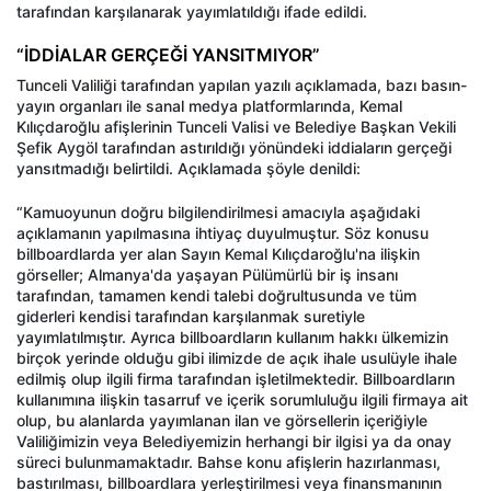
tarafından karşılanarak yayımlatıldığı ifade edildi.
“İDDİALAR GERÇEĞİ YANSITMIYOR”
Tunceli Valiliği tarafından yapılan yazılı açıklamada, bazı basın-
yayın organları ile sanal medya platformlarında, Kemal
Kılıçdaroğlu afişlerinin Tunceli Valisi ve Belediye Başkan Vekili
Şefik Aygöl tarafından astırıldığı yönündeki iddiaların gerçeği
yansıtmadığı belirtildi. Açıklamada şöyle denildi:
“Kamuoyunun doğru bilgilendirilmesi amacıyla aşağıdaki
açıklamanın yapılmasına ihtiyaç duyulmuştur. Söz konusu
billboardlarda yer alan Sayın Kemal Kılıçdaroğlu'na ilişkin
görseller; Almanya'da yaşayan Pülümürlü bir iş insanı
tarafından, tamamen kendi talebi doğrultusunda ve tüm
giderleri kendisi tarafından karşılanmak suretiyle
yayımlatılmıştır. Ayrıca billboardların kullanım hakkı ülkemizin
birçok yerinde olduğu gibi ilimizde de açık ihale usulüyle ihale
edilmiş olup ilgili firma tarafından işletilmektedir. Billboardların
kullanımına ilişkin tasarruf ve içerik sorumluluğu ilgili firmaya ait
olup, bu alanlarda yayımlanan ilan ve görsellerin içeriğiyle
Valiliğimizin veya Belediyemizin herhangi bir ilgisi ya da onay
süreci bulunmamaktadır. Bahse konu afişlerin hazırlanması,
bastırılması, billboardlara yerleştirilmesi veya finansmanının