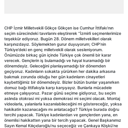
CHP İzmir Milletvekili Gökçe Gökçen ise Cumhur İttifakı’nın
seçim sürecindeki tavırlarını eleştirerek “İzmirli seçmenlerimize
teşekkür ediyoruz. Bugün 28. Dönem milletvekilleri olarak
karşınızdayız. Söylemekten gurur duyuyorum; CHP’nin
Türkiye’deki en genç milletvekili olarak sesleniyorum.
Önümüzde birkaç gün içinde Türkiye çok önemli bir karar
verecek. Gençlerin iş bulamadığı ve hayal kuramadığı bir
dönemdeyiz. Geleceğini planlayamadığı bir dönemden
geçiyoruz. Kadınların sokakta yürürken her dakika arkasına
bakmak zorunda olduğu her gün kadınların cinayetleri
kaybettiğimiz bir dönemdeyiz. Bizler bütün bunlar yaşanırken
domuz bağı ittifakıyla karşı karşıyayız. Bunlarla mücadele
etmeye çalışıyoruz. Pazar günü seçime gidiyoruz, bu seçim
aslında otokrasi mi yoksa demokrasi mi seçimi olacak. Montaj
videolarla, yalanlarla kazanılabileceğini mi göstereceğiz, yoksa
hakikatin kazanacağını mı anlatacağız? Türkiye burada doğru
tercihi yapacak. Türkiye kadınlardan ve gençlerden yana, en
önemlisi hakikatten yana bir tercih yapacak. Genel Başkanımız
Sayın Kemal Kılıçıdaroğlu’nu seçeceğiz ve Çankaya Köşkü’ne