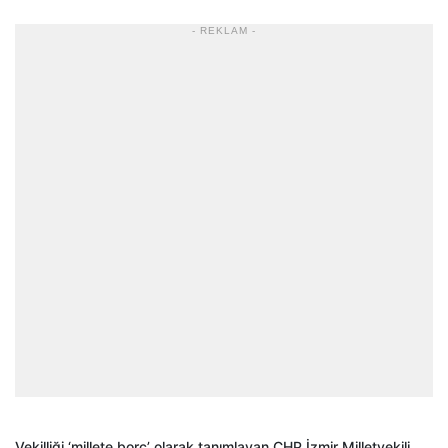
- REKLAM -
Vekilliği ‘millete borç’ olarak tanımlayan CHP İzmir Milletvekili