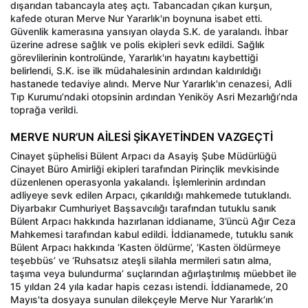
dışarıdan tabancayla ateş açtı. Tabancadan çıkan kurşun,
kafede oturan Merve Nur Yararlık'ın boynuna isabet etti.
Güvenlik kamerasına yansıyan olayda S.K. de yaralandı. İhbar
üzerine adrese sağlık ve polis ekipleri sevk edildi. Sağlık
görevlilerinin kontrolünde, Yararlık'ın hayatını kaybettiği
belirlendi, S.K. ise ilk müdahalesinin ardından kaldırıldığı
hastanede tedaviye alındı. Merve Nur Yararlık'ın cenazesi, Adli
Tıp Kurumu’ndaki otopsinin ardından Yeniköy Asri Mezarlığı’nda
toprağa verildi.
MERVE NUR’UN AİLESİ ŞİKAYETİNDEN VAZGEÇTİ
Cinayet şüphelisi Bülent Arpacı da Asayiş Şube Müdürlüğü
Cinayet Büro Amirliği ekipleri tarafından Pirinçlik mevkisinde
düzenlenen operasyonla yakalandı. İşlemlerinin ardından
adliyeye sevk edilen Arpacı, çıkarıldığı mahkemede tutuklandı.
Diyarbakır Cumhuriyet Başsavcılığı tarafından tutuklu sanık
Bülent Arpacı hakkında hazırlanan iddianame, 3’üncü Ağır Ceza
Mahkemesi tarafından kabul edildi. İddianamede, tutuklu sanık
Bülent Arpacı hakkında ‘Kasten öldürme’, ‘Kasten öldürmeye
teşebbüs’ ve ‘Ruhsatsız ateşli silahla mermileri satın alma,
taşıma veya bulundurma’ suçlarından ağırlaştırılmış müebbet ile
15 yıldan 24 yıla kadar hapis cezası istendi. İddianamede, 20
Mayıs'ta dosyaya sunulan dilekçeyle Merve Nur Yararlık’ın