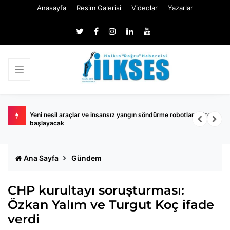
Anasayfa
Resim Galerisi
Videolar
Yazarlar
ldız son
Yeni nesil araçlar ve insansız yangın söndürme robotları göreve
İ
başlayacak
o
Ana Sayfa
Gündem
CHP kurultayı soruşturması:
Özkan Yalım ve Turgut Koç ifade
verdi