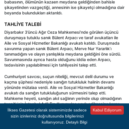
babasının, ölümünün kazaen meydana geldiğinden bahisle
şikayetinden vazgeçtiği, annesinin ise şikayetçi olmadığına dair
beyanda bulundukları aktarıldı.
TAHLİYE TALEBİ
Diyarbakır 3’üncü Ağır Ceza Mahkemesi’nde görülen üçüncü
duruşmaya tutuklu sanık Bülent Arpacı ve taraf avukatları ile
Aile ve Sosyal Hizmetler Bakanlığı avukatı katıldı. Duruşmada
savunma yapan sanık Bülent Arpacı, Merve Nur Yararlık’ı
tanımadığını ve olayın yanlışlıkla meydana geldiğini öne sürdü.
Savunmasında ayrıca hasta olduğunu iddia eden Arpacı,
tedavisinin yapılabilmesi için tahliyesini talep etti.
Cumhuriyet savcısı, suçun niteliği, mevcut delil durumu ve
kaçma şüphesi nedeniyle sanığın tutukluluk halinin devamı
yönünde mütalaa verdi. Aile ve Sosyal Hizmetler Bakanlığı
avukatı da sanığın tutukluluğunun sürmesini talep etti.
Mahkeme heyeti, sanığın akıl sağlının yerinde olup olmadığının
tespiti için İstanbul Adli Tıp Kurumu’na sevk edilmesine karar
verdi. Sanığın tahliye talebini reddeden heyet, tutukluluk halinin
İlkses Gazetesi olarak sistemimizde sadece
Kabul Ediyorum
devamına hükmedip duruşmayı 16 Temmuz’a erteledi.
sizin izinleriniz doğrultusunda bilgilerinizi
kullanıyoruz.
Detaylı Bilgi