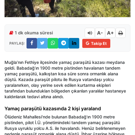
A-
A+
1 dk okuma süresi
PAYLAŞ:
Takip Et
Muğla’nın Fethiye ilçesinde yamaç paraşütü kazası meydana
geldi. Babadağ’ın 1900 metre pistinden havalanan tandem
yamaç paraşütü, kalkıştan kısa süre sonra ormanlık alana
düştü. Kazada paraşüt pilotu ile Rusya vatandaşı yolcu
yaralanırken, olay yerine sevk edilen kurtarma ekipleri
tarafından bulundukları bölgeden çıkarılan yaralılar hastaneye
kaldırılarak tedavi altına alındı.
Yamaç paraşütü kazasında 2 kişi yaraland
Ölüdeniz Mahallesi'nde bulunan Babadağ'ın 1900 metre
pistinden, pilot İ.Ü. yönetimindeki tandem yamaç paraşütü
Rusya uyruklu yolcu A.S. ile havalandı. Henüz belirlenemeyen
nedenle paraşüt ormanlık alana düştü. İhbar üzerine bölgeye