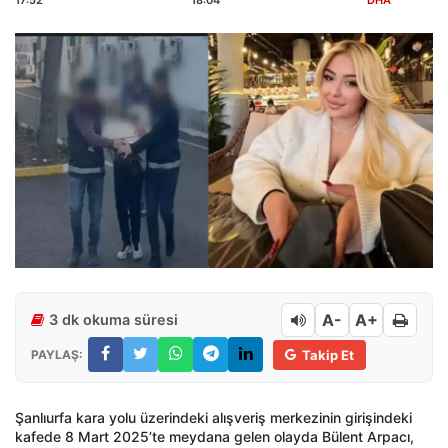
17:52
18:04
DHA
A-
A+
3 dk okuma süresi
PAYLAŞ:
Takip Et
Şanlıurfa kara yolu üzerindeki alışveriş merkezinin girişindeki
kafede 8 Mart 2025’te meydana gelen olayda Bülent Arpacı,