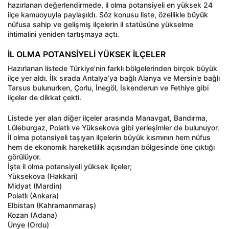
hazırlanan değerlendirmede, il olma potansiyeli en yüksek 24
ilçe kamuoyuyla paylaşıldı. Söz konusu liste, özellikle büyük
nüfusa sahip ve gelişmiş ilçelerin il statüsüne yükselme
ihtimalini yeniden tartışmaya açtı.
İL OLMA POTANSİYELİ YÜKSEK İLÇELER
Hazırlanan listede Türkiye’nin farklı bölgelerinden birçok büyük
ilçe yer aldı. İlk sırada Antalya’ya bağlı Alanya ve Mersin’e bağlı
Tarsus bulunurken, Çorlu, İnegöl, İskenderun ve Fethiye gibi
ilçeler de dikkat çekti.
Listede yer alan diğer ilçeler arasında Manavgat, Bandırma,
Lüleburgaz, Polatlı ve Yüksekova gibi yerleşimler de bulunuyor.
İl olma potansiyeli taşıyan ilçelerin büyük kısmının hem nüfus
hem de ekonomik hareketlilik açısından bölgesinde öne çıktığı
görülüyor.
İşte il olma potansiyeli yüksek ilçeler;
Yüksekova (Hakkari)
Midyat (Mardin)
Polatlı (Ankara)
Elbistan (Kahramanmaraş)
Kozan (Adana)
Ünye (Ordu)