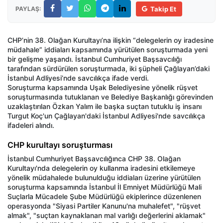
PAYLAŞ:
Takip Et
CHP’nin 38. Olağan Kurultayı’na ilişkin “delegelerin oy iradesine
müdahale” iddiaları kapsamında yürütülen soruşturmada yeni
bir gelişme yaşandı. İstanbul Cumhuriyet Başsavcılığı
tarafından sürdürülen soruşturmada, iki şüpheli Çağlayan’daki
İstanbul Adliyesi’nde savcılıkça ifade verdi.
Soruşturma kapsamında Uşak Belediyesine yönelik rüşvet
soruşturmasında tutuklanan ve Belediye Başkanlığı görevinden
uzaklaştırılan Özkan Yalım ile başka suçtan tutuklu iş insanı
Turgut Koç'un Çağlayan'daki İstanbul Adliyesi'nde savcılıkça
ifadeleri alındı.
CHP kurultayı soruşturması
İstanbul Cumhuriyet Başsavcılığınca CHP 38. Olağan
Kurultayı'nda delegelerin oy kullanma iradesini etkilemeye
yönelik müdahalede bulunulduğu iddiaları üzerine yürütülen
soruşturma kapsamında İstanbul İl Emniyet Müdürlüğü Mali
Suçlarla Mücadele Şube Müdürlüğü ekiplerince düzenlenen
operasyonda "Siyasi Partiler Kanunu'na muhalefet", "rüşvet
almak", "suçtan kaynaklanan mal varlığı değerlerini aklamak"