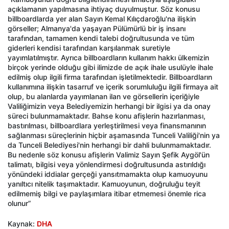
açıklamanın yapılmasına ihtiyaç duyulmuştur. Söz konusu
billboardlarda yer alan Sayın Kemal Kılıçdaroğlu'na ilişkin
görseller; Almanya'da yaşayan Pülümürlü bir iş insanı
tarafından, tamamen kendi talebi doğrultusunda ve tüm
giderleri kendisi tarafından karşılanmak suretiyle
yayımlatılmıştır. Ayrıca billboardların kullanım hakkı ülkemizin
birçok yerinde olduğu gibi ilimizde de açık ihale usulüyle ihale
edilmiş olup ilgili firma tarafından işletilmektedir. Billboardların
kullanımına ilişkin tasarruf ve içerik sorumluluğu ilgili firmaya ait
olup, bu alanlarda yayımlanan ilan ve görsellerin içeriğiyle
Valiliğimizin veya Belediyemizin herhangi bir ilgisi ya da onay
süreci bulunmamaktadır. Bahse konu afişlerin hazırlanması,
bastırılması, billboardlara yerleştirilmesi veya finansmanının
sağlanması süreçlerinin hiçbir aşamasında Tunceli Valiliği'nin ya
da Tunceli Belediyesi'nin herhangi bir dahli bulunmamaktadır.
Bu nedenle söz konusu afişlerin Valimiz Sayın Şefik Aygöl'ün
talimatı, bilgisi veya yönlendirmesi doğrultusunda astırıldığı
yönündeki iddialar gerçeği yansıtmamakta olup kamuoyunu
yanıltıcı nitelik taşımaktadır. Kamuoyunun, doğruluğu teyit
edilmemiş bilgi ve paylaşımlara itibar etmemesi önemle rica
olunur”
Kaynak:
DHA