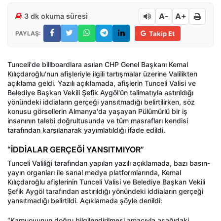
A-
A+
3 dk okuma süresi
PAYLAŞ:
Takip Et
Tunceli'de billboardlara asılan CHP Genel Başkanı Kemal
Kılıçdaroğlu'nun afişleriyle ilgili tartışmalar üzerine Valilikten
açıklama geldi. Yazılı açıklamada, afişlerin Tunceli Valisi ve
Belediye Başkan Vekili Şefik Aygöl'ün talimatıyla astırıldığı
yönündeki iddiaların gerçeği yansıtmadığı belirtilirken, söz
konusu görsellerin Almanya'da yaşayan Pülümürlü bir iş
insanının talebi doğrultusunda ve tüm masrafları kendisi
tarafından karşılanarak yayımlatıldığı ifade edildi.
“İDDİALAR GERÇEĞİ YANSITMIYOR”
Tunceli Valiliği tarafından yapılan yazılı açıklamada, bazı basın-
yayın organları ile sanal medya platformlarında, Kemal
Kılıçdaroğlu afişlerinin Tunceli Valisi ve Belediye Başkan Vekili
Şefik Aygöl tarafından astırıldığı yönündeki iddiaların gerçeği
yansıtmadığı belirtildi. Açıklamada şöyle denildi:
“Kamuoyunun doğru bilgilendirilmesi amacıyla aşağıdaki