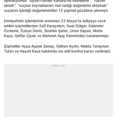
operasyonda "Siyasi Partiler Kanunu'na muhalefet", "rüşvet
almak", "suçtan kaynaklanan mal varlığı değerlerini aklamak"
suçlarını işlediği değerlendirilen 13 şüpheli gözaltına alınmıştı.
Emniyetteki işlemlerinin ardından 23 Mayıs'ta adliyeye sevk
edilen şüphelilerden Safi Karayalçın, Suat Dülger, Kalender
Özdemir, Özkan Deniz, İbrahim Şahin, Umut Sapan, Metin
Kaya, Gaffar Çiçek ve Mehmet Ayıp Demirbülen tutuklanmıştı.
Şüpheliler Ayça Aypek Şenay, Gülhan Aydın, Melda Tanışman
Tutan ve Hayati Kaya hakkında ise adli kontrol kararı verilmişti.
- REKLAM -