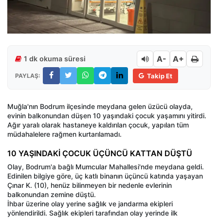
A-
A+
1 dk okuma süresi
PAYLAŞ:
Takip Et
Muğla'nın Bodrum ilçesinde meydana gelen üzücü olayda,
evinin balkonundan düşen 10 yaşındaki çocuk yaşamını yitirdi.
Ağır yaralı olarak hastaneye kaldırılan çocuk, yapılan tüm
müdahalelere rağmen kurtarılamadı.
10 YAŞINDAKİ ÇOCUK ÜÇÜNCÜ KATTAN DÜŞTÜ
Olay, Bodrum'a bağlı Mumcular Mahallesi'nde meydana geldi.
Edinilen bilgiye göre, üç katlı binanın üçüncü katında yaşayan
Çınar K. (10), henüz bilinmeyen bir nedenle evlerinin
balkonundan zemine düştü.
İhbar üzerine olay yerine sağlık ve jandarma ekipleri
yönlendirildi. Sağlık ekipleri tarafından olay yerinde ilk