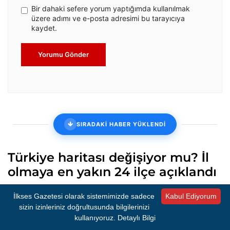
Bir dahaki sefere yorum yaptığımda kullanılmak
üzere adımı ve e-posta adresimi bu tarayıcıya
kaydet.
Yorumu Gönder
SIRADAKİ HABER YÜKLENDİ
Türkiye haritası değişiyor mu? İl
olmaya en yakın 24 ilçe açıklandı
Türkiye’de çeşitli kriterler doğrultusunda nüfus yoğunluğu, il
İlkses Gazetesi olarak sistemimizde sadece
Kabul Ediyorum
merkezine uzaklık ve ekonomik gelişmişlik gibi ölçütleri
sizin izinleriniz doğrultusunda bilgilerinizi
karşılayan 24 ilçe, “il olmaya en yakın yerleşimler” listesinde yer
aldı. Listenin başında Alanya ve Tarsus bulunuyor
kullanıyoruz.
Detaylı Bilgi