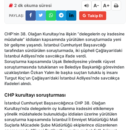
A-
A+
2 dk okuma süresi
PAYLAŞ:
Takip Et
CHP’nin 38. Olağan Kurultayı’na ilişkin “delegelerin oy iradesine
müdahale” iddiaları kapsamında yürütülen soruşturmada yeni
bir gelişme yaşandı. İstanbul Cumhuriyet Başsavcılığı
tarafından sürdürülen soruşturmada, iki şüpheli Çağlayan’daki
İstanbul Adliyesi’nde savcılıkça ifade verdi.
Soruşturma kapsamında Uşak Belediyesine yönelik rüşvet
soruşturmasında tutuklanan ve Belediye Başkanlığı görevinden
uzaklaştırılan Özkan Yalım ile başka suçtan tutuklu iş insanı
Turgut Koç'un Çağlayan'daki İstanbul Adliyesi'nde savcılıkça
ifadeleri alındı.
CHP kurultayı soruşturması
İstanbul Cumhuriyet Başsavcılığınca CHP 38. Olağan
Kurultayı'nda delegelerin oy kullanma iradesini etkilemeye
yönelik müdahalede bulunulduğu iddiaları üzerine yürütülen
soruşturma kapsamında İstanbul İl Emniyet Müdürlüğü Mali
Suçlarla Mücadele Şube Müdürlüğü ekiplerince düzenlenen