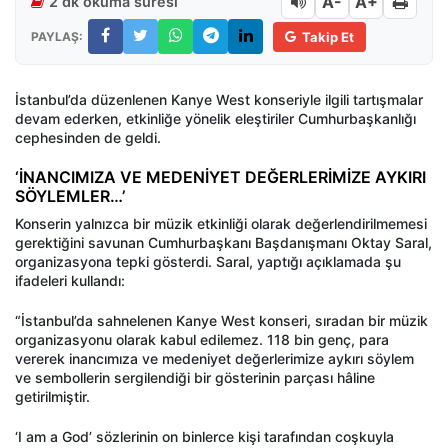
A-
A+
2 dk okuma süresi
PAYLAŞ:
Takip Et
İstanbul’da düzenlenen Kanye West konseriyle ilgili tartışmalar
devam ederken, etkinliğe yönelik eleştiriler Cumhurbaşkanlığı
cephesinden de geldi.
‘İNANCIMIZA VE MEDENİYET DEĞERLERİMİZE AYKIRI
SÖYLEMLER…’
Konserin yalnızca bir müzik etkinliği olarak değerlendirilmemesi
gerektiğini savunan Cumhurbaşkanı Başdanışmanı Oktay Saral,
organizasyona tepki gösterdi. Saral, yaptığı açıklamada şu
ifadeleri kullandı:
“İstanbul’da sahnelenen Kanye West konseri, sıradan bir müzik
organizasyonu olarak kabul edilemez. 118 bin genç, para
vererek inancımıza ve medeniyet değerlerimize aykırı söylem
ve sembollerin sergilendiği bir gösterinin parçası hâline
getirilmiştir.
‘I am a God’ sözlerinin on binlerce kişi tarafından coşkuyla