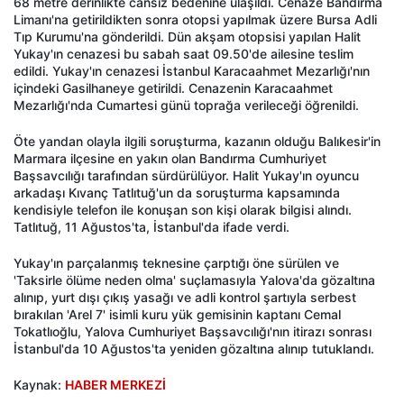
68 metre derinlikte cansız bedenine ulaşıldı. Cenaze Bandırma
Limanı'na getirildikten sonra otopsi yapılmak üzere Bursa Adli
Tıp Kurumu'na gönderildi. Dün akşam otopsisi yapılan Halit
Yukay'ın cenazesi bu sabah saat 09.50'de ailesine teslim
edildi. Yukay'ın cenazesi İstanbul Karacaahmet Mezarlığı'nın
içindeki Gasilhaneye getirildi. Cenazenin Karacaahmet
Mezarlığı'nda Cumartesi günü toprağa verileceği öğrenildi.
Öte yandan olayla ilgili soruşturma, kazanın olduğu Balıkesir'in
Marmara ilçesine en yakın olan Bandırma Cumhuriyet
Başsavcılığı tarafından sürdürülüyor. Halit Yukay'ın oyuncu
arkadaşı Kıvanç Tatlıtuğ'un da soruşturma kapsamında
kendisiyle telefon ile konuşan son kişi olarak bilgisi alındı.
Tatlıtuğ, 11 Ağustos'ta, İstanbul'da ifade verdi.
Yukay'ın parçalanmış teknesine çarptığı öne sürülen ve
'Taksirle ölüme neden olma' suçlamasıyla Yalova'da gözaltına
alınıp, yurt dışı çıkış yasağı ve adli kontrol şartıyla serbest
bırakılan 'Arel 7' isimli kuru yük gemisinin kaptanı Cemal
Tokatlıoğlu, Yalova Cumhuriyet Başsavcılığı'nın itirazı sonrası
İstanbul'da 10 Ağustos'ta yeniden gözaltına alınıp tutuklandı.
Kaynak:
HABER MERKEZİ