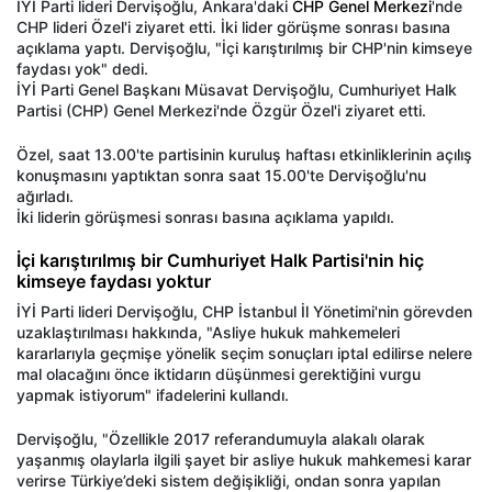
İYİ Parti lideri Dervişoğlu, Ankara'daki
CHP Genel Merkezi
'nde
CHP lideri Özel'i ziyaret etti. İki lider görüşme sonrası basına
açıklama yaptı. Dervişoğlu, "İçi karıştırılmış bir CHP'nin kimseye
faydası yok" dedi.
İYİ Parti Genel Başkanı Müsavat Dervişoğlu, Cumhuriyet Halk
Partisi (CHP) Genel Merkezi'nde Özgür Özel'i ziyaret etti.
Özel, saat 13.00'te partisinin kuruluş haftası etkinliklerinin açılış
konuşmasını yaptıktan sonra saat 15.00'te Dervişoğlu'nu
ağırladı.
İki liderin görüşmesi sonrası basına açıklama yapıldı.
İçi karıştırılmış bir Cumhuriyet Halk Partisi'nin hiç
kimseye faydası yoktur
İYİ Parti lideri Dervişoğlu, CHP İstanbul İl Yönetimi'nin görevden
uzaklaştırılması hakkında, "Asliye hukuk mahkemeleri
kararlarıyla geçmişe yönelik seçim sonuçları iptal edilirse nelere
mal olacağını önce iktidarın düşünmesi gerektiğini vurgu
yapmak istiyorum" ifadelerini kullandı.
Dervişoğlu, "Özellikle 2017 referandumuyla alakalı olarak
yaşanmış olaylarla ilgili şayet bir asliye hukuk mahkemesi karar
verirse Türkiye’deki sistem değişikliği, ondan sonra yapılan