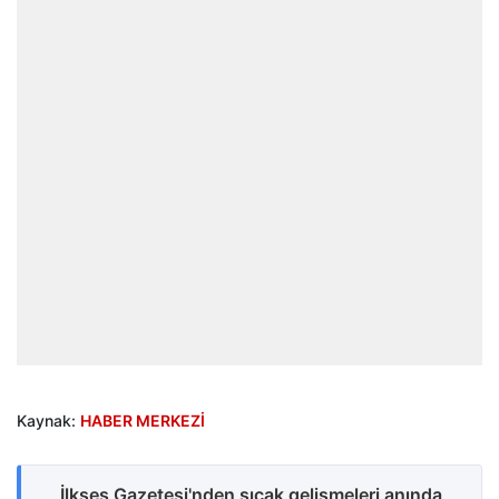
Kaynak:
HABER MERKEZİ
İlkses Gazetesi'nden sıcak gelişmeleri anında