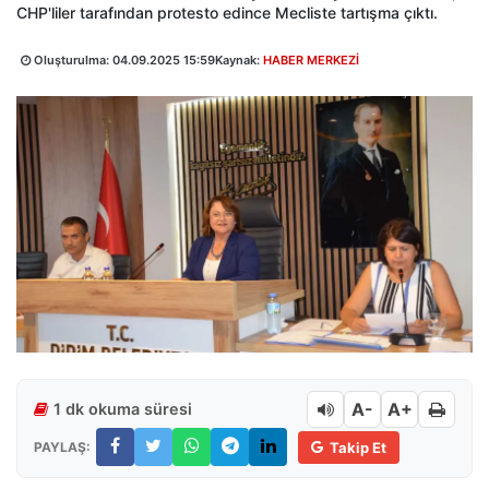
CHP'liler tarafından protesto edince Mecliste tartışma çıktı.
Oluşturulma:
04.09.2025 15:59
Kaynak:
HABER MERKEZİ
A-
A+
1 dk okuma süresi
PAYLAŞ:
Takip Et