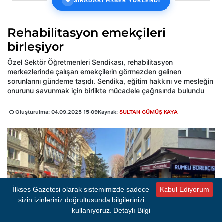
SIRADAKİ HABER YÜKLENDİ
Rehabilitasyon emekçileri
birleşiyor
Özel Sektör Öğretmenleri Sendikası, rehabilitasyon
merkezlerinde çalışan emekçilerin görmezden gelinen
sorunlarını gündeme taşıdı. Sendika, eğitim hakkını ve mesleğin
onurunu savunmak için birlikte mücadele çağrısında bulundu
Oluşturulma:
04.09.2025 15:09
Kaynak:
SULTAN GÜMÜŞ KAYA
İlkses Gazetesi olarak sistemimizde sadece
Kabul Ediyorum
sizin izinleriniz doğrultusunda bilgilerinizi
kullanıyoruz.
Detaylı Bilgi