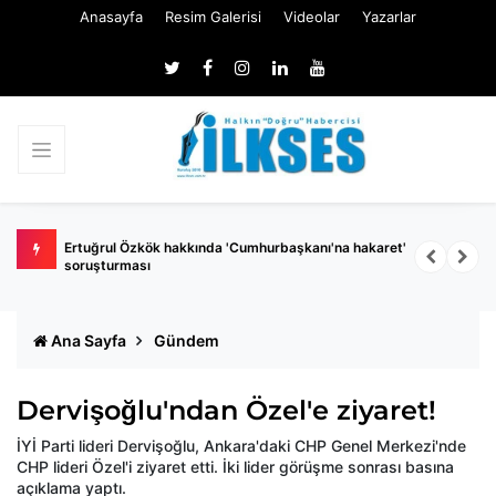
Anasayfa
Resim Galerisi
Videolar
Yazarlar
 belli
Ertuğrul Özkök hakkında 'Cumhurbaşkanı'na hakaret'
Ç
soruşturması
k
Ana Sayfa
Gündem
Dervişoğlu'ndan Özel'e ziyaret!
İYİ Parti lideri Dervişoğlu, Ankara'daki CHP Genel Merkezi'nde
CHP lideri Özel'i ziyaret etti. İki lider görüşme sonrası basına
açıklama yaptı.