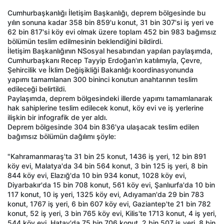
Cumhurbaşkanlığı İletişim Başkanlığı, deprem bölgesinde bu
yılın sonuna kadar 358 bin 859'u konut, 31 bin 307'si iş yeri ve
62 bin 817'si köy evi olmak üzere toplam 452 bin 983 bağımsız
bölümün teslim edilmesinin beklendiğini bildirdi.
İletişim Başkanlığının NSosyal hesabından yapılan paylaşımda,
Cumhurbaşkanı Recep Tayyip Erdoğan'ın katılımıyla, Çevre,
Şehircilik ve İklim Değişikliği Bakanlığı koordinasyonunda
yapımı tamamlanan 300 bininci konutun anahtarının teslim
edileceği belirtildi.
Paylaşımda, deprem bölgesindeki illerde yapımı tamamlanarak
hak sahiplerine teslim edilecek konut, köy evi ve iş yerlerine
ilişkin bir infografik de yer aldı.
Deprem bölgesinde 304 bin 836'ya ulaşacak teslim edilen
bağımsız bölümün dağılımı şöyle:
"Kahramanmaraş'ta 31 bin 25 konut, 1436 iş yeri, 12 bin 891
köy evi, Malatya'da 34 bin 564 konut, 3 bin 125 iş yeri, 8 bin
844 köy evi, Elazığ'da 10 bin 934 konut, 1028 köy evi,
Diyarbakır'da 15 bin 708 konut, 561 köy evi, Şanlıurfa'da 10 bin
117 konut, 10 iş yeri, 1325 köy evi, Adıyaman'da 29 bin 783
konut, 1767 iş yeri, 6 bin 607 köy evi, Gaziantep'te 21 bin 782
konut, 52 iş yeri, 3 bin 765 köy evi, Kilis'te 1713 konut, 4 iş yeri,
544 köy evi, Hatay'da 75 bin 706 konut, 2 bin 507 iş yeri, 8 bin