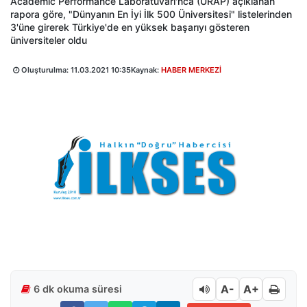
Academic Performance Laboratuvarı'nca (URAP) açıklanan
rapora göre, "Dünyanın En İyi İlk 500 Üniversitesi" listelerinden
3'üne girerek Türkiye'de en yüksek başarıyı gösteren
üniversiteler oldu
Oluşturulma:
11.03.2021 10:35
Kaynak:
HABER MERKEZİ
A-
A+
6 dk okuma süresi