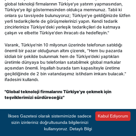
global teknoloji firmalarının Türkiye'ye yatırım yapmasından,
Türkiye'ye ilgi göstermesinden oldukça memnunuz. Tabii ki
onlara şu tavsiyede bulunuyoruz; Türkiye'ye geldiğinizde lütfen
yerli tedarikçilerle de görüşmelerinizi yapın. Kendi tedarik
zincirlerinize Türkiye'deki yerleşik tedarikçileri de katmaya
çalışın ve elbette Türkiye'den ihracatı da hedefleyin."
Varank, Türkiye'nin 10 milyonun üzerinde telefonun satıldığı
önemli bir pazar olduğunun altını çizerek, "Hem bu pazarda
iddialı bir şekilde bulunmak hem de Türkiye’deki yaptıkları
üretimle dünyaya bu telefonları satabilmek global markalar
açısından önemli. İnşallah burada tam kapasiteyle üretime
geçildiğinde de 2 bin vatandaşımız istihdam imkanı bulacak."
ifadesini kullandı.
"Global teknoloji firmalarını Türkiye'ye çekmek için
teşviklerimizi sürdüreceğiz"
- REKLAM -
İlkses Gazetesi olarak sistemimizde sadece
Kabul Ediyorum
sizin izinleriniz doğrultusunda bilgilerinizi
kullanıyoruz.
Detaylı Bilgi