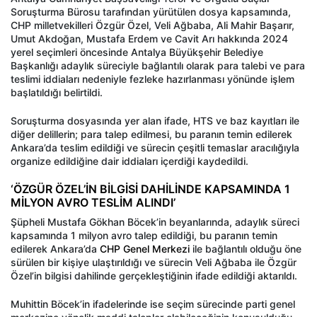
Soruşturma Bürosu tarafından yürütülen dosya kapsamında,
CHP milletvekilleri Özgür Özel, Veli Ağbaba, Ali Mahir Başarır,
Umut Akdoğan, Mustafa Erdem ve Cavit Arı hakkında 2024
yerel seçimleri öncesinde Antalya Büyükşehir Belediye
Başkanlığı adaylık süreciyle bağlantılı olarak para talebi ve para
teslimi iddiaları nedeniyle fezleke hazırlanması yönünde işlem
başlatıldığı belirtildi.
Soruşturma dosyasında yer alan ifade, HTS ve baz kayıtları ile
diğer delillerin; para talep edilmesi, bu paranın temin edilerek
Ankara’da teslim edildiği ve sürecin çeşitli temaslar aracılığıyla
organize edildiğine dair iddiaları içerdiği kaydedildi.
‘ÖZGÜR ÖZEL’İN BİLGİSİ DAHİLİNDE KAPSAMINDA 1
MİLYON AVRO TESLİM ALINDI’
Şüpheli Mustafa Gökhan Böcek’in beyanlarında, adaylık süreci
kapsamında 1 milyon avro talep edildiği, bu paranın temin
edilerek Ankara’da
CHP Genel Merkezi
ile bağlantılı olduğu öne
sürülen bir kişiye ulaştırıldığı ve sürecin Veli Ağbaba ile Özgür
Özel’in bilgisi dahilinde gerçekleştiğinin ifade edildiği aktarıldı.
Muhittin Böcek’in ifadelerinde ise seçim sürecinde parti genel