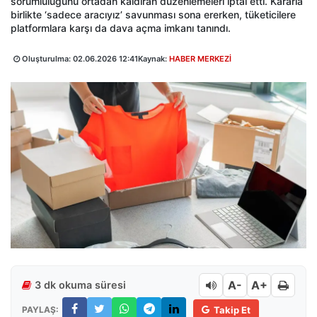
sorumluluğunu ortadan kaldıran düzenlemeleri iptal etti. Kararla
birlikte ‘sadece aracıyız’ savunması sona ererken, tüketicilere
platformlara karşı da dava açma imkanı tanındı.
Oluşturulma:
02.06.2026 12:41
Kaynak:
HABER MERKEZİ
A-
A+
3 dk okuma süresi
PAYLAŞ:
Takip Et