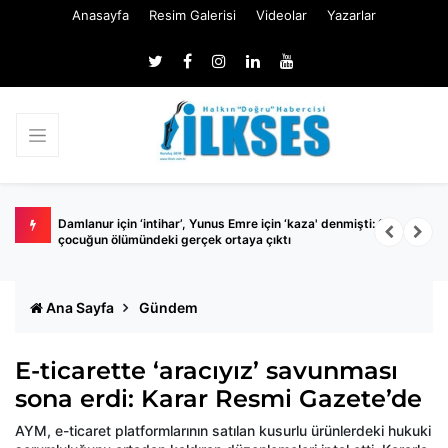
Anasayfa
Resim Galerisi
Videolar
Yazarlar
r
Damlanur için ‘intihar’, Yunus Emre için ‘kaza' denmişti: 2
A
çocuğun ölümündeki gerçek ortaya çıktı
k
Ana Sayfa
Gündem
E-ticarette ‘aracıyız’ savunması
sona erdi: Karar Resmi Gazete’de
AYM, e-ticaret platformlarının satılan kusurlu ürünlerdeki hukuki