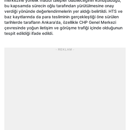
merkezine yönelik maddi talepler olabileceğinin konuşulduğu,
bu kapsamda sürecin oğlu tarafından yürütülmesine onay
verdiği yönünde değerlendirmelerin yer aldığı belirtildi. HTS ve
baz kayıtlarında da para tesliminin gerçekleştiği öne sürülen
tarihlerde tarafların Ankara’da, özellikle CHP Genel Merkezi
çevresinde yoğun iletişim ve görüşme trafiği içinde olduğunun
tespit edildiği ifade edildi.
- REKLAM -