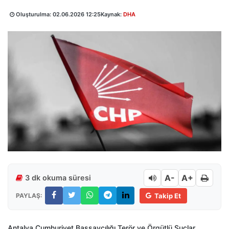
Oluşturulma:
02.06.2026 12:25
Kaynak:
DHA
A-
A+
3 dk okuma süresi
PAYLAŞ:
Takip Et
Antalya Cumhuriyet Başsavcılığı Terör ve Örgütlü Suçlar