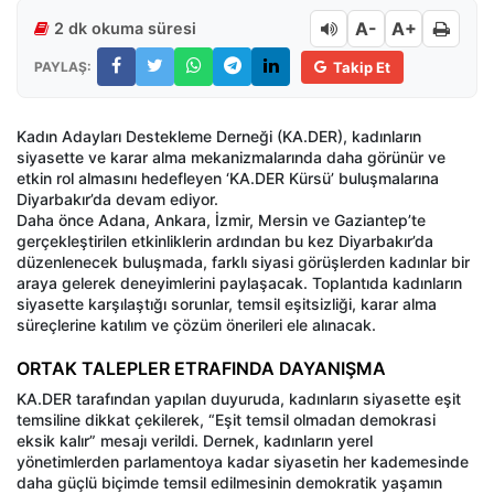
A-
A+
2 dk okuma süresi
PAYLAŞ:
Takip Et
Kadın Adayları Destekleme Derneği (KA.DER), kadınların
siyasette ve karar alma mekanizmalarında daha görünür ve
etkin rol almasını hedefleyen ‘KA.DER Kürsü’ buluşmalarına
Diyarbakır’da devam ediyor.
Daha önce Adana, Ankara, İzmir, Mersin ve Gaziantep’te
gerçekleştirilen etkinliklerin ardından bu kez Diyarbakır’da
düzenlenecek buluşmada, farklı siyasi görüşlerden kadınlar bir
araya gelerek deneyimlerini paylaşacak. Toplantıda kadınların
siyasette karşılaştığı sorunlar, temsil eşitsizliği, karar alma
süreçlerine katılım ve çözüm önerileri ele alınacak.
ORTAK TALEPLER ETRAFINDA DAYANIŞMA
KA.DER tarafından yapılan duyuruda, kadınların siyasette eşit
temsiline dikkat çekilerek, “Eşit temsil olmadan demokrasi
eksik kalır” mesajı verildi. Dernek, kadınların yerel
yönetimlerden parlamentoya kadar siyasetin her kademesinde
daha güçlü biçimde temsil edilmesinin demokratik yaşamın