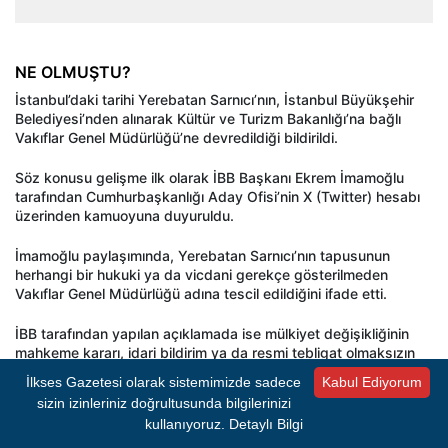
NE OLMUŞTU?
İstanbul’daki tarihi Yerebatan Sarnıcı’nın, İstanbul Büyükşehir
Belediyesi’nden alınarak Kültür ve Turizm Bakanlığı’na bağlı
Vakıflar Genel Müdürlüğü’ne devredildiği bildirildi.
Söz konusu gelişme ilk olarak İBB Başkanı Ekrem İmamoğlu
tarafından Cumhurbaşkanlığı Aday Ofisi’nin X (Twitter) hesabı
üzerinden kamuoyuna duyuruldu.
İmamoğlu paylaşımında, Yerebatan Sarnıcı’nın tapusunun
herhangi bir hukuki ya da vicdani gerekçe gösterilmeden
Vakıflar Genel Müdürlüğü adına tescil edildiğini ifade etti.
İBB tarafından yapılan açıklamada ise mülkiyet değişikliğinin
mahkeme kararı, idari bildirim ya da resmi tebligat olmaksızın
gerçekleştirildiği öne sürüldü.
İlkses Gazetesi olarak sistemimizde sadece
Kabul Ediyorum
sizin izinleriniz doğrultusunda bilgilerinizi
kullanıyoruz.
Detaylı Bilgi
- REKLAM -