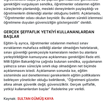
gerektiğini vurgulayan sendika, öğretmenler odalarının eğitim
süreçlerinin planlandığı, mesleki deneyimlerin paylaşıldığı ve
öğretmenlerin dinlendiği alanlar olduğunu belirtti. Açıklamada,
“Öğretmenler odası okulun beynidir. Bu alanın sürekli izlenmesi
öğretmene duyulan güvensizliğin göstergesidir” denildi.
GERÇEK ŞEFFAFLIK YETKİYİ KULLANANLARDAN
BAŞLAR
Eğitim-İş ayrıca, öğretmenler odalarının merkezi sınav
evraklarının muhafaza edildiği alanlar olmadığını hatırlatarak,
sınav güvenliği gerekçesiyle kameraların neden bu alanlara
yerleştirildiğinin kamuoyuna açıklanması gerektiğini ifade etti.
Milli Eğitim Bakanlığı'na çağrıda bulunan sendika, uygulamanın
yalnızca sınav süreciyle sınırlı olup olmadığının net biçimde
açıklanmasını istedi. Açıklamanın sonunda ise, eğitim
sisteminde asıl denetlenmesi gerekenlerin eğitim politikalarını
belirleyen yöneticiler olduğu belirtilerek, “Öğretmeni gözetim
altına almak güvenlik değil, güvensizliktir. Gerçek şeffaflık,
yetkiyi kullananlardan başlar” ifadelerine yer verildi.
Kaynak:
SULTAN GÜMÜŞ KAYA