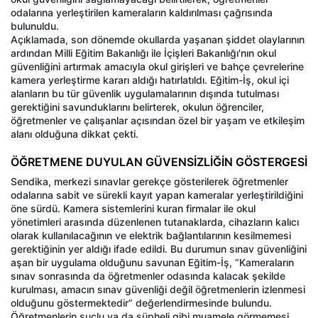
odalarına yerleştirilen kameraların kaldırılması çağrısında
bulunuldu.
Açıklamada, son dönemde okullarda yaşanan şiddet olaylarının
ardından Milli Eğitim Bakanlığı ile İçişleri Bakanlığı'nın okul
güvenliğini artırmak amacıyla okul girişleri ve bahçe çevrelerine
kamera yerleştirme kararı aldığı hatırlatıldı. Eğitim-İş, okul içi
alanların bu tür güvenlik uygulamalarının dışında tutulması
gerektiğini savunduklarını belirterek, okulun öğrenciler,
öğretmenler ve çalışanlar açısından özel bir yaşam ve etkileşim
alanı olduğuna dikkat çekti.
ÖĞRETMENE DUYULAN GÜVENSİZLİĞİN GÖSTERGESİ
Sendika, merkezi sınavlar gerekçe gösterilerek öğretmenler
odalarına sabit ve sürekli kayıt yapan kameralar yerleştirildiğini
öne sürdü. Kamera sistemlerini kuran firmalar ile okul
yönetimleri arasında düzenlenen tutanaklarda, cihazların kalıcı
olarak kullanılacağının ve elektrik bağlantılarının kesilmemesi
gerektiğinin yer aldığı ifade edildi. Bu durumun sınav güvenliğini
aşan bir uygulama olduğunu savunan Eğitim-İş, “Kameraların
sınav sonrasında da öğretmenler odasında kalacak şekilde
kurulması, amacın sınav güvenliği değil öğretmenlerin izlenmesi
olduğunu göstermektedir” değerlendirmesinde bulundu.
Öğretmenlerin suçlu ya da şüpheli gibi muamele görmemesi