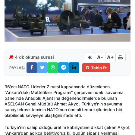
A-
A+
4 dk okuma süresi
PAYLAŞ:
Takip Et
36'ncı NATO Liderler Zirvesi kapsamında düzenlenen
"Ankara'daki Müttefikler Programı" çerçevesindeki savunma
panelinde Anadolu Ajansı'na değerlendirmelerde bulunan
ASELSAN Genel Müdürü Ahmet Akyol, Türkiye'nin savunma
sanayi ekosisteminin NATO'nun önemli tedarikçilerinden biri
olabilecek seviyeye ulaştığını ifade etti.
Türkiye'nin sahip olduğu üretim kabiliyetine dikkat çeken Akyol,
“Ankara’dan açıkça belirtiyoruz ki, bugün sipariş verilmesi