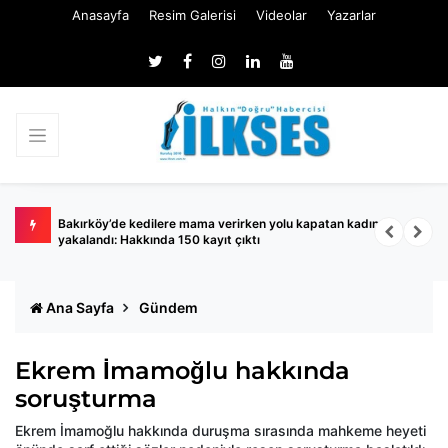
Anasayfa
Resim Galerisi
Videolar
Yazarlar
ında
Bakırköy’de kedilere mama verirken yolu kapatan kadın
S
yakalandı: Hakkında 150 kayıt çıktı
A
Ana Sayfa
Gündem
Ekrem İmamoğlu hakkında
soruşturma
Ekrem İmamoğlu hakkında duruşma sırasında mahkeme heyeti