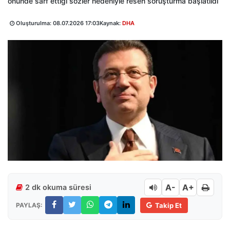
önünde sarf ettiği sözler nedeniyle resen soruşturma başlatıldı
Oluşturulma:
08.07.2026 17:03
Kaynak:
DHA
A-
A+
2 dk okuma süresi
PAYLAŞ:
Takip Et