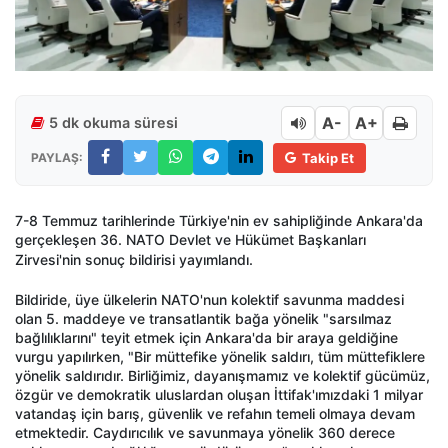
A-
A+
5 dk okuma süresi
PAYLAŞ:
Takip Et
7-8 Temmuz tarihlerinde Türkiye'nin ev sahipliğinde Ankara'da
gerçekleşen 36.
NATO Devlet ve H
ü
k
ü
met Ba
ş
kanlar
ı
Zirvesi'nin sonu
ç
bildirisi yay
ı
mland
ı
.
Bildiride, üye ülkelerin NATO'nun kolektif savunma maddesi
olan 5. maddeye ve transatlantik bağa yönelik "sarsılmaz
bağlılıklarını" teyit etmek için Ankara'da bir araya geldiğine
vurgu yapılırken, "Bir müttefike yönelik saldırı, tüm müttefiklere
yönelik saldırıdır. Birliğimiz, dayanışmamız ve kolektif gücümüz,
özgür ve demokratik uluslardan oluşan İttifak'ımızdaki 1 milyar
vatandaş için barış, güvenlik ve refahın temeli olmaya devam
etmektedir. Caydırıcılık ve savunmaya yönelik 360 derece