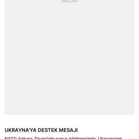
- REKLAM -
UKRAYNA'YA DESTEK MESAJI
NATO Ankara Zirvesi'nin sonuç bildirgesinde, Ukrayna'nın