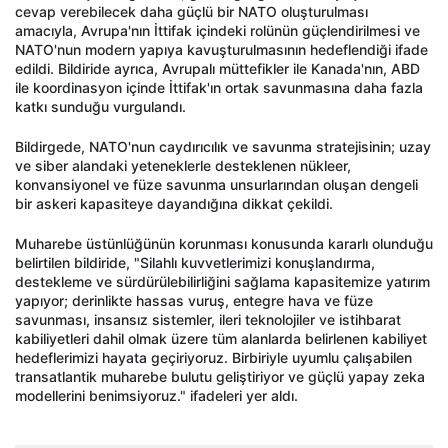
cevap verebilecek daha güçlü bir NATO oluşturulması
amacıyla, Avrupa'nın İttifak içindeki rolünün güçlendirilmesi ve
NATO'nun modern yapıya kavuşturulmasının hedeflendiği ifade
edildi. Bildiride ayrıca, Avrupalı müttefikler ile Kanada'nın, ABD
ile koordinasyon içinde İttifak'ın ortak savunmasına daha fazla
katkı sunduğu vurgulandı.
Bildirgede, NATO'nun caydırıcılık ve savunma stratejisinin; uzay
ve siber alandaki yeteneklerle desteklenen nükleer,
konvansiyonel ve füze savunma unsurlarından oluşan dengeli
bir askeri kapasiteye dayandığına dikkat çekildi.
Muharebe üstünlüğünün korunması konusunda kararlı olunduğu
belirtilen bildiride, "Silahlı kuvvetlerimizi konuşlandırma,
destekleme ve sürdürülebilirliğini sağlama kapasitemize yatırım
yapıyor; derinlikte hassas vuruş, entegre hava ve füze
savunması, insansız sistemler, ileri teknolojiler ve istihbarat
kabiliyetleri dahil olmak üzere tüm alanlarda belirlenen kabiliyet
hedeflerimizi hayata geçiriyoruz. Birbiriyle uyumlu çalışabilen
transatlantik muharebe bulutu geliştiriyor ve güçlü yapay zeka
modellerini benimsiyoruz." ifadeleri yer aldı.