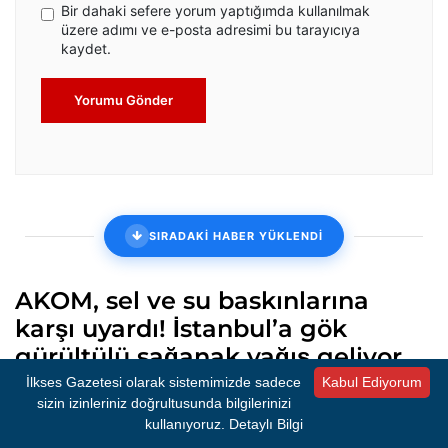
Bir dahaki sefere yorum yaptığımda kullanılmak
üzere adımı ve e-posta adresimi bu tarayıcıya
kaydet.
Yorumu Gönder
SIRADAKİ HABER YÜKLENDİ
AKOM, sel ve su baskınlarına
karşı uyardı! İstanbul’a gök
gürültülü sağanak yağış geliyor
İlkses Gazetesi olarak sistemimizde sadece
Kabul Ediyorum
İBB'ye bağlı AKOM, perşembe günü kent genelinde etkili olması
sizin izinleriniz doğrultusunda bilgilerinizi
beklenen sağanak yağışlar nedeniyle sel, su baskını ve
kullanıyoruz.
Detaylı Bilgi
ulaşımda yaşanabilecek aksaklıklara karşı uyarıda bulundu.