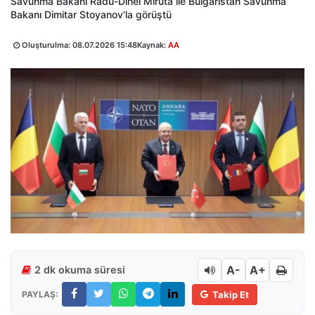
Savunma Bakanı Radu-Dinel Miruta ile Bulgaristan Savunma
Bakanı Dimitar Stoyanov'la görüştü
Oluşturulma:
08.07.2026 15:48
Kaynak:
AA
A-
A+
2 dk okuma süresi
PAYLAŞ:
Takip Et