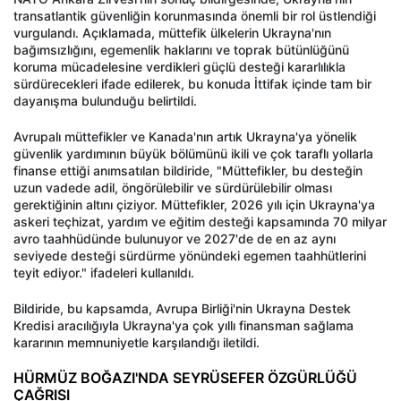
transatlantik güvenliğin korunmasında önemli bir rol üstlendiği
vurgulandı. Açıklamada, müttefik ülkelerin Ukrayna'nın
bağımsızlığını, egemenlik haklarını ve toprak bütünlüğünü
koruma mücadelesine verdikleri güçlü desteği kararlılıkla
sürdürecekleri ifade edilerek, bu konuda İttifak içinde tam bir
dayanışma bulunduğu belirtildi.
Avrupalı müttefikler ve Kanada'nın artık Ukrayna'ya yönelik
güvenlik yardımının büyük bölümünü ikili ve çok taraflı yollarla
finanse ettiği anımsatılan bildiride, "Müttefikler, bu desteğin
uzun vadede adil, öngörülebilir ve sürdürülebilir olması
gerektiğinin altını çiziyor. Müttefikler, 2026 yılı için Ukrayna'ya
askeri teçhizat, yardım ve eğitim desteği kapsamında 70 milyar
avro taahhüdünde bulunuyor ve 2027'de de en az aynı
seviyede desteği sürdürme yönündeki egemen taahhütlerini
teyit ediyor." ifadeleri kullanıldı.
Bildiride, bu kapsamda, Avrupa Birliği'nin Ukrayna Destek
Kredisi aracılığıyla Ukrayna'ya çok yıllı finansman sağlama
kararının memnuniyetle karşılandığı iletildi.
HÜRMÜZ BOĞAZI'NDA SEYRÜSEFER ÖZGÜRLÜĞÜ
ÇAĞRISI