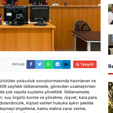
PAYLAŞ:
Takip Et
R
yürütülen yolsuzluk soruşturmasında hazırlanan ve
809 sayfalık iddianamede, görevden uzaklaştırılan
a çok sayıda suçlama yöneltildi. İddianamede,
un; suç örgütü kurma ve yönetme, rüşvet, kara para
andırıcılık, kişisel verileri hukuka aykırı şekilde
rleşmeyi engelleme, kamu malına zarar verme,