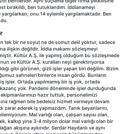
li bentleridir. Aynı suçlama diğer firma yetkilisine
est bırakıldı, ben tutuklandım. İddianameyi
 yargılarken; onu 14 eylemle yargılamaktadır. Ben
ndu.
R'
in tek bir ne soyut ne de somut delil yoktur, sadece
na ilişkin değildir. İddia makamı sözleşmeyi
miştir. Kültür A.Ş. ile yapmış olduğum bu sözleşmede
anun ve Kültür A.Ş. kuralları neyi gerektiriyorsa
ğı gibi görünen, gizli işler yapan biri değilim. Bizim
uğumuz sahneleri binlerce insan gördü. Bunların
iş işler. Ortada yapılmamış bir iş yok, ortada
bir kazanç yok. Pandemi döneminde işler durduğunda
ekipmanlarımızı hazır tuttuk, personelimizi
sına rağmen bile bedelsiz hizmet vermeye devam
dı zarar ederek iş yapmazdım. Tanık beyanlarını,
lemiyorum. Mal varlığı olan, çalışan sayısı olan,
ek, kalkıp yine 3-4 milyon dolar mal varlığı olan bir
lağan akışına aykırıdır. Serdar Haydanlı ve aynı