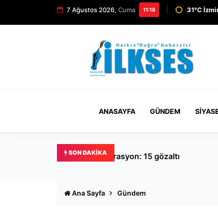
7 Ağustos 2026,
Cuma
31°C İzmi
11:18
ANASAYFA
GÜNDEM
SIYAS
SON DAKIKA
Menderes Belediye Başkanı İ
Ana Sayfa
Gündem