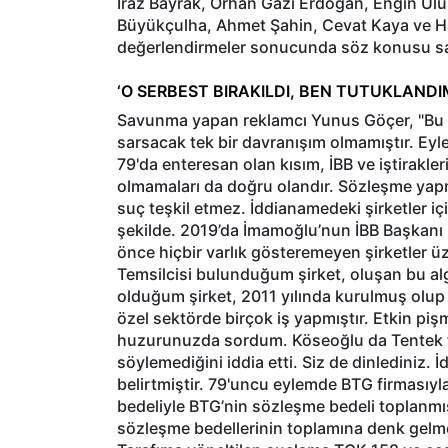
Iraz Bayrak, Orhan Gazi Erdoğan, Engin Ul
Büyükçulha, Ahmet Şahin, Cevat Kaya ve H
değerlendirmeler sonucunda söz konusu sanı
‘O SERBEST BIRAKILDI, BEN TUTUKLANDI
Savunma yapan reklamcı Yunus Göçer, "Bu y
sarsacak tek bir davranışım olmamıştır. Eyl
79'da enteresan olan kısım, İBB ve iştirakle
olmamaları da doğru olandır. Sözleşme ya
suç teşkil etmez. İddianamedeki şirketler i
şekilde. 2019’da İmamoğlu’nun İBB Başkanı s
önce hiçbir varlık gösteremeyen şirketler üzer
Temsilcisi bulunduğum şirket, oluşan bu algı
olduğum şirket, 2011 yılında kurulmuş olup
özel sektörde birçok iş yapmıştır. Etkin p
huzurunuzda sordum. Köseoğlu da Tentek fir
söylemediğini iddia etti. Siz de dinlediniz. 
belirtmiştir. 79'uncu eylemde BTG firmasıy
bedeliyle BTG’nin sözleşme bedeli toplanmış 
sözleşme bedellerinin toplamına denk gelme