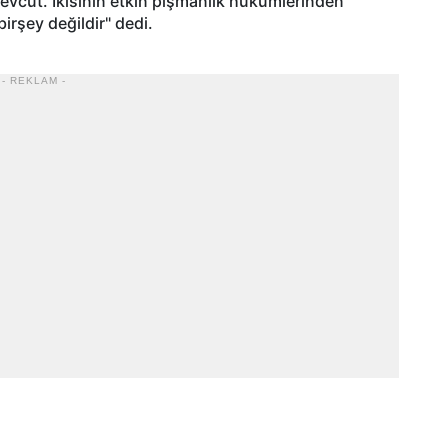
mevcut. İkisinin etkin pişmanlık hükümlerinden
irşey değildir" dedi.
- REKLAM -