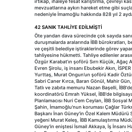
irtikap, ihaleye fesat karıştırma, çevreyi k
mevzuatlarına aykırı hareket etme gibi suçlar
nedeniyle İmamoğlu hakkında 828 yıl 2 aydan
42 SANIK TAHLİYE EDİLMİŞTİ
Öte yandan dava sürecinde çok sayıda sanık
duruşmalarda aralarında İBB bürokratları, bel
ve çeşitli belediye iştiraklerinde görev ya
tahliyesine hükmetti. Tahliye edilenler ar
Özgür Karabat’ın şoförü Sırrı Küçük, Ağaç A.Ş
Evren Şirolu, iş insanı Ebubekir Akın, İSPER
Yurttaş, Murat Ongun’un şoförü Kadir Öztü
Sabri Caner Kırca, Baran Gönül, Mahir Gün,
Tatlı ve zabıta memuru Nazan Başelli, İBB'd
koordinatörü Emrah Yüksel, İBB'de bilgisay
Planlamacısı Nuri Cem Ceylan, İBB Sosyal 
Şahin, İmamoğlu'nun koruması Çağlar Türkm
Başkanı İnan Güney'in Özel Kalem Müdürü S
yeğeni Murat Keleş, İBB Kamulaştırma Müdü
Güney'in eniştesi İsmail Akkaya, İş İnsanı