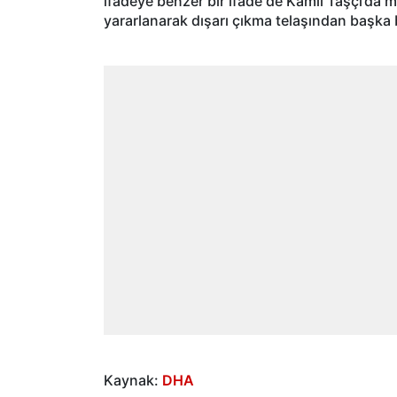
ifadeye benzer bir ifade de Kamil Taşçı’da 
yararlanarak dışarı çıkma telaşından başka b
Kaynak:
DHA