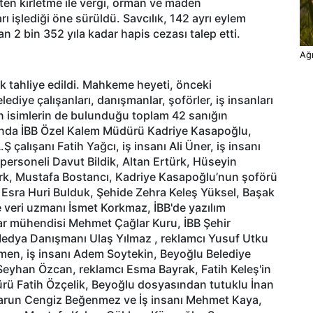
asten kirletme ile vergi, orman ve maden
ı işlediği öne sürüldü. Savcılık, 142 ayrı eylem
 2 bin 352 yıla kadar hapis cezası talep etti.
Ağr
 tahliye edildi. Mahkeme heyeti, önceki
ediye çalışanları, danışmanlar, şoförler, iş insanları
pan isimlerin de bulunduğu toplam 42 sanığın
asında İBB Özel Kalem Müdürü Kadriye Kasapoğlu,
 çalışanı Fatih Yağcı, iş insanı Ali Üner, iş insanı
 personeli Davut Bildik, Altan Ertürk, Hüseyin
rk, Mustafa Bostancı, Kadriye Kasapoğlu’nun şoförü
 Esra Huri Bulduk, Şehide Zehra Keleş Yüksel, Başak
e veri uzmanı İsmet Korkmaz, İBB'de yazılım
ar mühendisi Mehmet Çağlar Kuru, İBB Şehir
Medya Danışmanı Ulaş Yılmaz , reklamcı Yusuf Utku
en, iş insanı Adem Soytekin, Beyoğlu Belediye
eyhan Özcan, reklamcı Esma Bayrak, Fatih Keleş'in
rü Fatih Özçelik, Beyoğlu dosyasından tutuklu İnan
 Harun Cengiz Beğenmez ve İş insanı Mehmet Kaya,