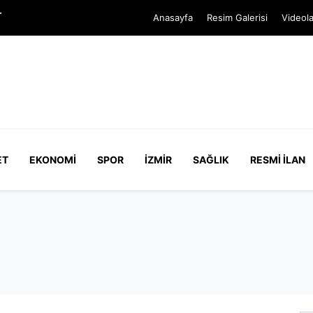
r
Anasayfa
Resim Galerisi
Videola
ET
EKONOMI
SPOR
İZMIR
SAĞLIK
RESMI İLAN
lkay Çiçek’in ifadesi ortaya çıktı: Mesajlar yapay zeka üre