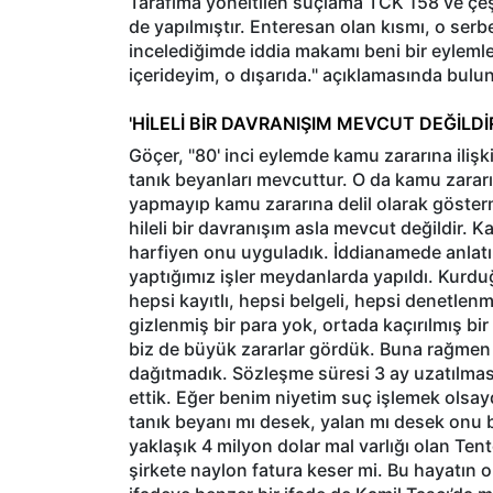
Tarafıma yöneltilen suçlama TCK 158 ve çeşit
de yapılmıştır. Enteresan olan kısmı, o serb
incelediğimde iddia makamı beni bir eylemle
içerideyim, o dışarıda." açıklamasında bulu
'HİLELİ BİR DAVRANIŞIM MEVCUT DEĞİLDİ
Göçer, "80' inci eylemde kamu zararına ilişk
tanık beyanları mevcuttur. O da kamu zararı
yapmayıp kamu zararına delil olarak göster
hileli bir davranışım asla mevcut değildir. K
harfiyen onu uyguladık. İddianamede anlatıldı
yaptığımız işler meydanlarda yapıldı. Kurd
hepsi kayıtlı, hepsi belgeli, hepsi denetlenm
gizlenmiş bir para yok, ortada kaçırılmış 
biz de büyük zararlar gördük. Buna rağmen 
dağıtmadık. Sözleşme süresi 3 ay uzatılma
ettik. Eğer benim niyetim suç işlemek olsay
tanık beyanı mı desek, yalan mı desek onu bi
yaklaşık 4 milyon dolar mal varlığı olan Tent
şirkete naylon fatura keser mi. Bu hayatın o