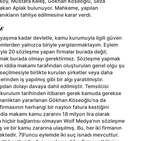
usoy, Mustafa Keleş, Gökhan Köseoğlu, Seza
akan Aplak bulunuyor. Mahkeme, yapılan
kların tahliye edilmesine karar verdi.
M’
aşıma kadar devletle, kamu kurumuyla ilgili güven
emlerden yalnızca biriyle yargılanmaktayım. Eylem
riyle 20 sözleşme yapan firmalar burada değil;
pmak burada olmayı gerektirmez. Sözleşme yapmak
çin iddia makamı tarafından oluşturulan genel olgu şu
eçilmesiyle birlikte kurulan şirketler veya daha
inden iş yapılmış gibi bir algı yaratılmıştır.
dan dolayı davaya dahil edilmiştir. Temsilcisi
 kurulum tarihinden itibaren gerek kamuda gerekse
işmanlıktan yararlanan Gökhan Köseoğlu’na da
masının herhangi bir naylon fatura kestiğini
İddia makamı kamu zararını 18 milyon lira olarak
la hiçbir bağlantısı olmayan Wolf Medya’nın sözleşme
ve bir kamu zararına ulaşılmış. Bu, her iki firmanın
ktedir. 79'uncu eylemde iki suç isnadı mevcuttur.