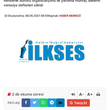
Rehberlik Bürosu organizasyonu ile yardıma muhtaç ailelerin
veresiye defterleri silindi
Oluşturulma:
08.05.2021 06:55
Kaynak:
HABER MERKEZİ
A-
A+
2 dk okuma süresi
PAYLAŞ:
Takip Et