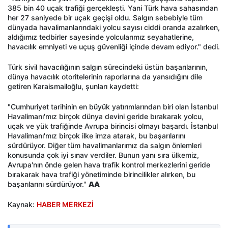
385 bin 40 uçak trafiği gerçekleşti. Yani Türk hava sahasından
her 27 saniyede bir uçak geçişi oldu. Salgın sebebiyle tüm
dünyada havalimanlarındaki yolcu sayısı ciddi oranda azalırken,
aldığımız tedbirler sayesinde yolcularımız seyahatlerine,
havacılık emniyeti ve uçuş güvenliği içinde devam ediyor." dedi.
Türk sivil havacılığının salgın sürecindeki üstün başarılarının,
dünya havacılık otoritelerinin raporlarına da yansıdığını dile
getiren Karaismailoğlu, şunları kaydetti:
"Cumhuriyet tarihinin en büyük yatırımlarından biri olan İstanbul
Havalimanı'mız birçok dünya devini geride bırakarak yolcu,
uçak ve yük trafiğinde Avrupa birincisi olmayı başardı. İstanbul
Havalimanı'mız birçok ilke imza atarak, bu başarılarını
sürdürüyor. Diğer tüm havalimanlarımız da salgın önlemleri
konusunda çok iyi sınav verdiler. Bunun yanı sıra ülkemiz,
Avrupa'nın önde gelen hava trafik kontrol merkezlerini geride
bırakarak hava trafiği yönetiminde birincilikler alırken, bu
başarılarını sürdürüyor."
AA
Kaynak:
HABER MERKEZİ