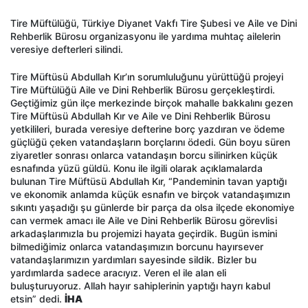
Tire Müftülüğü, Türkiye Diyanet Vakfı Tire Şubesi ve Aile ve Dini
Rehberlik Bürosu organizasyonu ile yardıma muhtaç ailelerin
veresiye defterleri silindi.
Tire Müftüsü Abdullah Kır’ın sorumluluğunu yürüttüğü projeyi
Tire Müftülüğü Aile ve Dini Rehberlik Bürosu gerçekleştirdi.
Geçtiğimiz gün ilçe merkezinde birçok mahalle bakkalını gezen
Tire Müftüsü Abdullah Kır ve Aile ve Dini Rehberlik Bürosu
yetkilileri, burada veresiye defterine borç yazdıran ve ödeme
güçlüğü çeken vatandaşların borçlarını ödedi. Gün boyu süren
ziyaretler sonrası onlarca vatandaşın borcu silinirken küçük
esnafında yüzü güldü. Konu ile ilgili olarak açıklamalarda
bulunan Tire Müftüsü Abdullah Kır, “Pandeminin tavan yaptığı
ve ekonomik anlamda küçük esnafın ve birçok vatandaşımızın
sıkıntı yaşadığı şu günlerde bir parça da olsa ilçede ekonomiye
can vermek amacı ile Aile ve Dini Rehberlik Bürosu görevlisi
arkadaşlarımızla bu projemizi hayata geçirdik. Bugün ismini
bilmediğimiz onlarca vatandaşımızın borcunu hayırsever
vatandaşlarımızın yardımları sayesinde sildik. Bizler bu
yardımlarda sadece aracıyız. Veren el ile alan eli
buluşturuyoruz. Allah hayır sahiplerinin yaptığı hayrı kabul
etsin” dedi.
İHA