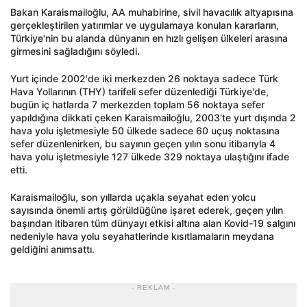
Bakan Karaismailoğlu, AA muhabirine, sivil havacılık altyapısına
gerçekleştirilen yatırımlar ve uygulamaya konulan kararların,
Türkiye'nin bu alanda dünyanın en hızlı gelişen ülkeleri arasına
girmesini sağladığını söyledi.
Yurt içinde 2002'de iki merkezden 26 noktaya sadece Türk
Hava Yollarının (THY) tarifeli sefer düzenlediği Türkiye'de,
bugün iç hatlarda 7 merkezden toplam 56 noktaya sefer
yapıldığına dikkati çeken Karaismailoğlu, 2003'te yurt dışında 2
hava yolu işletmesiyle 50 ülkede sadece 60 uçuş noktasına
sefer düzenlenirken, bu sayının geçen yılın sonu itibarıyla 4
hava yolu işletmesiyle 127 ülkede 329 noktaya ulaştığını ifade
etti.
Karaismailoğlu, son yıllarda uçakla seyahat eden yolcu
sayısında önemli artış görüldüğüne işaret ederek, geçen yılın
başından itibaren tüm dünyayı etkisi altına alan Kovid-19 salgını
nedeniyle hava yolu seyahatlerinde kısıtlamaların meydana
geldiğini anımsattı.
- REKLAM -