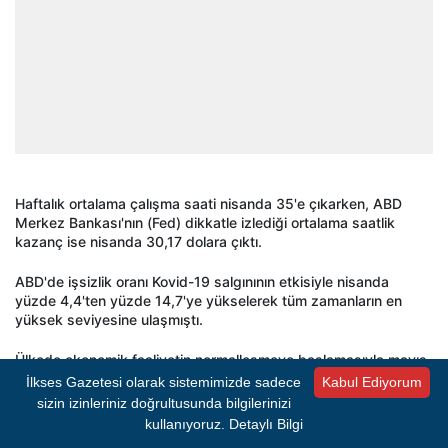
Haftalık ortalama çalışma saati nisanda 35'e çıkarken, ABD
Merkez Bankası'nın (Fed) dikkatle izlediği ortalama saatlik
kazanç ise nisanda 30,17 dolara çıktı.
ABD'de işsizlik oranı Kovid-19 salgınının etkisiyle nisanda
yüzde 4,4'ten yüzde 14,7'ye yükselerek tüm zamanların en
yüksek seviyesine ulaşmıştı.
Ülkede ekonomik faaliyetin normalleşmeye başlamasıyla mayıs
ayı itibarıyla iş gücü piyasasında toparlanma görülmüştü. Söz
İlkses Gazetesi olarak sistemimizde sadece
Kabul Ediyorum
konusu toparlanma, 2020'nin sonlarına doğru vaka sayılarının
sizin izinleriniz doğrultusunda bilgilerinizi
artması ve salgına karşı alınan önlemlerin yeniden
kullanıyoruz.
Detaylı Bilgi
sıkılaştırılmasıyla yavaşlama kaydetmiş, uygulamaya koyulan