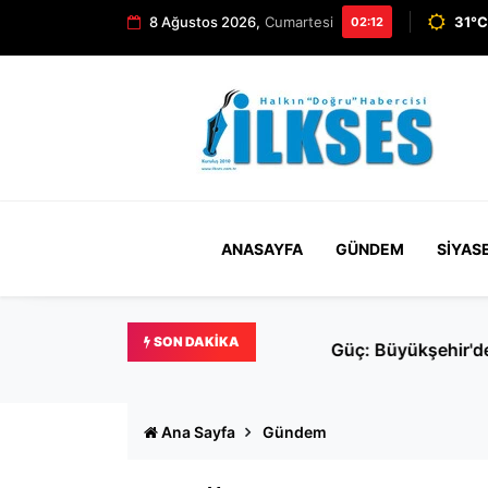
8 Ağustos 2026,
Cumartesi
31°C
02:12
ANASAYFA
GÜNDEM
SIYAS
SON DAKIKA
Güç: Büyükşehir'de gönlü 
Ana Sayfa
Gündem