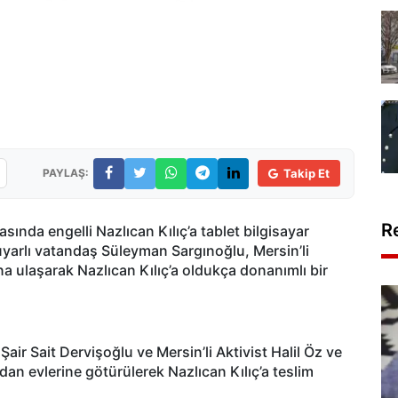
PAYLAŞ:
Takip Et
R
sında engelli Nazlıcan Kılıç’a tablet bilgisayar
uyarlı vatandaş Süleyman Sargınoğlu, Mersin’li
’na ulaşarak Nazlıcan Kılıç’a oldukça donanımlı bir
Şair Sait Dervişoğlu ve Mersin’li Aktivist Halil Öz ve
an evlerine götürülerek Nazlıcan Kılıç’a teslim