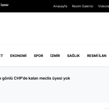
 İzmir
Anasayfa
Resim Galerisi
Videola
ET
EKONOMI
SPOR
İZMIR
SAĞLIK
RESMI İLAN
CHP'de kalan meclis üyesi yok