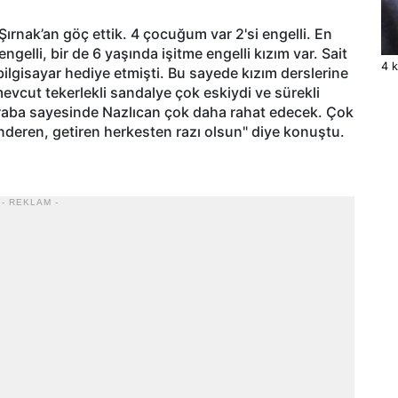
Şırnak’an göç ettik. 4 çocuğum var 2'si engelli. En
elli, bir de 6 yaşında işitme engelli kızım var. Sait
4 k
bilgisayar hediye etmişti. Bu sayede kızım derslerine
vcut tekerlekli sandalye çok eskiydi ve sürekli
raba sayesinde Nazlıcan çok daha rahat edecek. Çok
önderen, getiren herkesten razı olsun" diye konuştu.
- REKLAM -