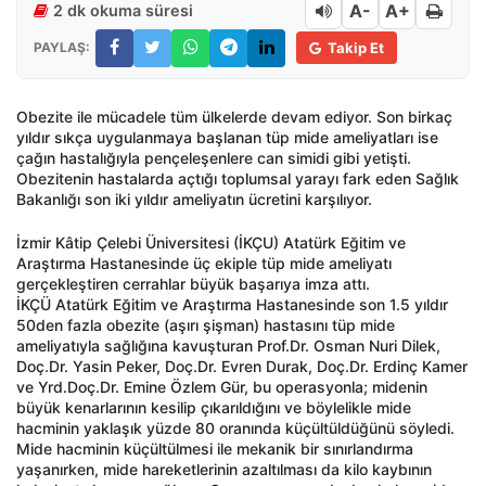
A-
A+
2 dk okuma süresi
PAYLAŞ:
Takip Et
Obezite ile mücadele tüm ülkelerde devam ediyor. Son birkaç
yıldır sıkça uygulanmaya başlanan tüp mide ameliyatları ise
çağın hastalığıyla pençeleşenlere can simidi gibi yetişti.
Obezitenin hastalarda açtığı toplumsal yarayı fark eden Sağlık
Bakanlığı son iki yıldır ameliyatın ücretini karşılıyor.
İzmir Kâtip Çelebi Üniversitesi (İKÇU) Atatürk Eğitim ve
Araştırma Hastanesinde üç ekiple tüp mide ameliyatı
gerçekleştiren cerrahlar büyük başarıya imza attı.
İKÇÜ Atatürk Eğitim ve Araştırma Hastanesinde son 1.5 yıldır
50den fazla obezite (aşırı şişman) hastasını tüp mide
ameliyatıyla sağlığına kavuşturan Prof.Dr. Osman Nuri Dilek,
Doç.Dr. Yasin Peker, Doç.Dr. Evren Durak, Doç.Dr. Erdinç Kamer
ve Yrd.Doç.Dr. Emine Özlem Gür, bu operasyonla; midenin
büyük kenarlarının kesilip çıkarıldığını ve böylelikle mide
hacminin yaklaşık yüzde 80 oranında küçültüldüğünü söyledi.
Mide hacminin küçültülmesi ile mekanik bir sınırlandırma
yaşanırken, mide hareketlerinin azaltılması da kilo kaybının