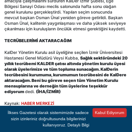
amacıyla çalışmalarını sürdüren KalDer İzmir Şubesi, Ege
Bölgesi Sanayi Odası meclis salonunda hafta sonu olağan
genel kurulunu gerçekleştirdi. Yapılan seçim sonucunda
mevcut başkan Osman Ünal yeniden göreve getirildi. Başkan
Osman Ünal, kalitenin yaygınlaşması ve daha yüksek seviyeye
çıkarılması için kuruluşların öncülük etmesi gerektiğini kaydetti.
TECRÜBELERİMİ AKTARACAĞIM
KalDer Yönetim Kurulu asil üyeliğine seçilen İzmir Üniversitesi
Hastanesi Genel Müdürü Veysi Kubba,
Sağlık sektöründeki 20
yıllık tecrübemi KALDER çatısı altında yönetim kurulu üyesi
olarak üyelerimize ve tüm topluma sunacağım. KalDerin
tecrübesini kurumuma, kurumumun tecrübesini de KalDere
aktaracağım. Beni bu göreve seçen tüm Yönetim Kurulu
mensuplarına ve derneğin tüm üyelerine teşekkür
ediyorum
dedi.
(İHA/İZMİR)
Kaynak:
HABER MERKEZİ
İlkses Gazetesi olarak sistemimizde sadece
Kabul Ediyorum
sizin izinleriniz doğrultusunda bilgilerinizi
İlkses Gazetesi'nden sıcak gelişmeleri anında
kullanıyoruz.
Detaylı Bilgi
öğrenmek için Google Haberler'de bizi takip edin!