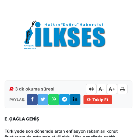
A-
A+
3 dk okuma süresi
PAYLAŞ:
Takip Et
E. ÇAĞLA GENİŞ
Türkiyede son dönemde artan enflasyon rakamları konut
fiyatlarının da artışında etkili oldu. Ülke genelinde satılık