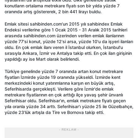
konutların ortalama metrekare fiyatı son bir yılda yüzde 7
oranında artış göstererek, 2 bin 441 lirayı buldu.
Emlak sitesi sahibinden.com'un 2015 yılı sahibindex Emlak
Endeksi verilerine göre 1 Ocak 2015 - 31 Aralık 2015 tarihleri
arasında sahibinden.com üzerinden verilen emlak ilanlarının
yüzde 77'si konut, yüzde 12'si arsa, yüzde 10'u da işyeri ilanları
oldu. En çok emlak ilanı veren il İstanbul olurken, İstanbul'u
sırasıyla Ankara, İzmir ve Antalya takip etti. En çok ilan girişinin
yapıldığı ay ise Mart olarak belirlendi.
Türkiye genelinde yüzde 7 oranında artan konut metrekare
fiyatları İzmirde yüzde 19 oranında yükseldi. İzmirde kent
merkezindeki konut yatırımlarına karşın en büyük artış,
Seferihisarda gerçekleşti. Verilere göre İzmir'de emlak
metrekare fiyatlarının en çok arttığı ilçe yavaş şehir ünvanlı
Seferihisar oldu. Seferihisar'ın, emlak metrekare fiyatı geçen
yıla oranla yüzde 34 arttı. Seferihisar'ı yüzde 25 ile Güzelbahçe,
yüzde 23'lük artışla da Tire ve Bornova takip etti.
- REKLAM -