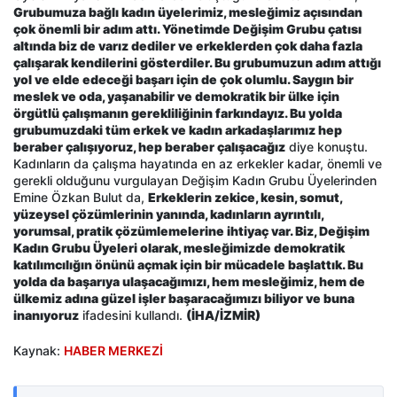
Grubumuza bağlı kadın üyelerimiz, mesleğimiz açısından
çok önemli bir adım attı. Yönetimde Değişim Grubu çatısı
altında biz de varız dediler ve erkeklerden çok daha fazla
çalışarak kendilerini gösterdiler. Bu grubumuzun adım attığı
yol ve elde edeceği başarı için de çok olumlu. Saygın bir
meslek ve oda, yaşanabilir ve demokratik bir ülke için
örgütlü çalışmanın gerekliliğinin farkındayız. Bu yolda
grubumuzdaki tüm erkek ve kadın arkadaşlarımız hep
beraber çalışıyoruz, hep beraber çalışacağız
diye konuştu.
Kadınların da çalışma hayatında en az erkekler kadar, önemli ve
gerekli olduğunu vurgulayan Değişim Kadın Grubu Üyelerinden
Emine Özkan Bulut da,
Erkeklerin zekice, kesin, somut,
yüzeysel çözümlerinin yanında, kadınların ayrıntılı,
yorumsal, pratik çözümlemelerine ihtiyaç var. Biz, Değişim
Kadın Grubu Üyeleri olarak, mesleğimizde demokratik
katılımcılığın önünü açmak için bir mücadele başlattık. Bu
yolda da başarıya ulaşacağımızı, hem mesleğimiz, hem de
ülkemiz adına güzel işler başaracağımızı biliyor ve buna
inanıyoruz
ifadesini kullandı.
(İHA/İZMİR)
Kaynak:
HABER MERKEZİ