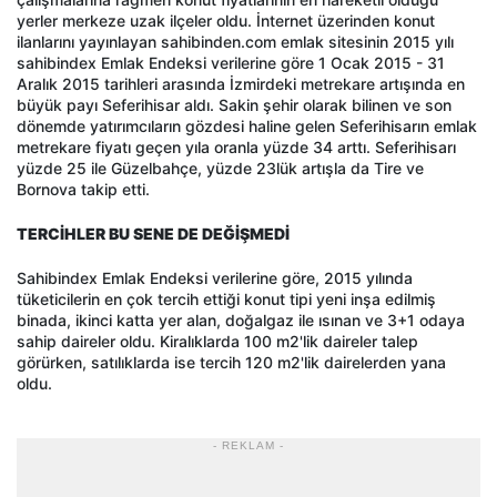
yerler merkeze uzak ilçeler oldu. İnternet üzerinden konut
ilanlarını yayınlayan sahibinden.com emlak sitesinin 2015 yılı
sahibindex Emlak Endeksi verilerine göre 1 Ocak 2015 - 31
Aralık 2015 tarihleri arasında İzmirdeki metrekare artışında en
büyük payı Seferihisar aldı. Sakin şehir olarak bilinen ve son
dönemde yatırımcıların gözdesi haline gelen Seferihisarın emlak
metrekare fiyatı geçen yıla oranla yüzde 34 arttı. Seferihisarı
yüzde 25 ile Güzelbahçe, yüzde 23lük artışla da Tire ve
Bornova takip etti.
TERCİHLER BU SENE DE DEĞİŞMEDİ
Sahibindex Emlak Endeksi verilerine göre, 2015 yılında
tüketicilerin en çok tercih ettiği konut tipi yeni inşa edilmiş
binada, ikinci katta yer alan, doğalgaz ile ısınan ve 3+1 odaya
sahip daireler oldu. Kiralıklarda 100 m2'lik daireler talep
görürken, satılıklarda ise tercih 120 m2'lik dairelerden yana
oldu.
- REKLAM -