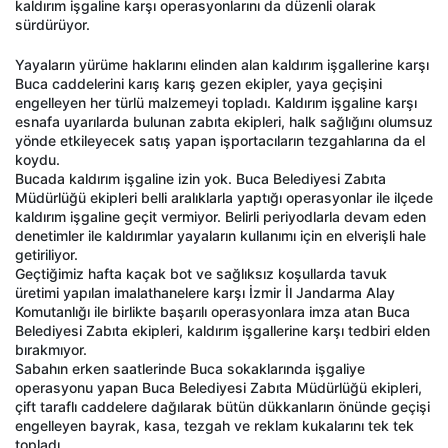
kaldırım işgaline karşı operasyonlarını da düzenli olarak
sürdürüyor.
Yayaların yürüme haklarını elinden alan kaldırım işgallerine karşı
Buca caddelerini karış karış gezen ekipler, yaya geçişini
engelleyen her türlü malzemeyi topladı. Kaldırım işgaline karşı
esnafa uyarılarda bulunan zabıta ekipleri, halk sağlığını olumsuz
yönde etkileyecek satış yapan işportacıların tezgahlarına da el
koydu.
Bucada kaldırım işgaline izin yok. Buca Belediyesi Zabıta
Müdürlüğü ekipleri belli aralıklarla yaptığı operasyonlar ile ilçede
kaldırım işgaline geçit vermiyor. Belirli periyodlarla devam eden
denetimler ile kaldırımlar yayaların kullanımı için en elverişli hale
getiriliyor.
Geçtiğimiz hafta kaçak bot ve sağlıksız koşullarda tavuk
üretimi yapılan imalathanelere karşı İzmir İl Jandarma Alay
Komutanlığı ile birlikte başarılı operasyonlara imza atan Buca
Belediyesi Zabıta ekipleri, kaldırım işgallerine karşı tedbiri elden
bırakmıyor.
Sabahın erken saatlerinde Buca sokaklarında işgaliye
operasyonu yapan Buca Belediyesi Zabıta Müdürlüğü ekipleri,
çift taraflı caddelere dağılarak bütün dükkanların önünde geçişi
engelleyen bayrak, kasa, tezgah ve reklam kukalarını tek tek
topladı.