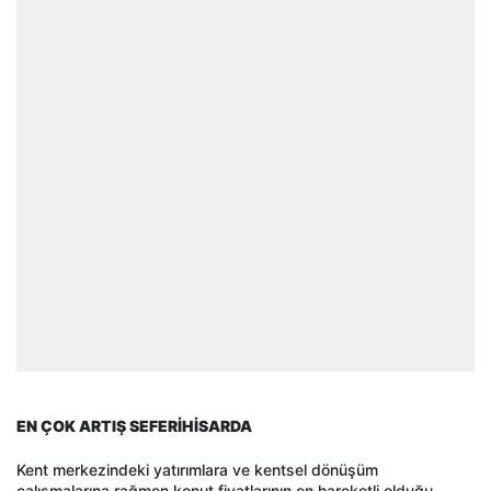
EN ÇOK ARTIŞ SEFERİHİSARDA
Kent merkezindeki yatırımlara ve kentsel dönüşüm
çalışmalarına rağmen konut fiyatlarının en hareketli olduğu