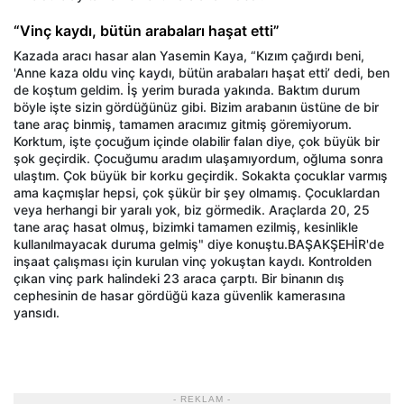
“Vinç kaydı, bütün arabaları haşat etti”
Kazada aracı hasar alan Yasemin Kaya, “Kızım çağırdı beni,
'Anne kaza oldu vinç kaydı, bütün arabaları haşat etti’ dedi, ben
de koştum geldim. İş yerim burada yakında. Baktım durum
böyle işte sizin gördüğünüz gibi. Bizim arabanın üstüne de bir
tane araç binmiş, tamamen aracımız gitmiş göremiyorum.
Korktum, işte çocuğum içinde olabilir falan diye, çok büyük bir
şok geçirdik. Çocuğumu aradım ulaşamıyordum, oğluma sonra
ulaştım. Çok büyük bir korku geçirdik. Sokakta çocuklar varmış
ama kaçmışlar hepsi, çok şükür bir şey olmamış. Çocuklardan
veya herhangi bir yaralı yok, biz görmedik. Araçlarda 20, 25
tane araç hasat olmuş, bizimki tamamen ezilmiş, kesinlikle
kullanılmayacak duruma gelmiş" diye konuştu.BAŞAKŞEHİR'de
inşaat çalışması için kurulan vinç yokuştan kaydı. Kontrolden
çıkan vinç park halindeki 23 araca çarptı. Bir binanın dış
cephesinin de hasar gördüğü kaza güvenlik kamerasına
yansıdı.
- REKLAM -