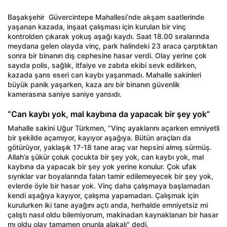
Başakşehir Güvercintepe Mahallesi’nde akşam saatlerinde
yaşanan kazada, inşaat çalışması için kurulan bir vinç
kontrolden çıkarak yokuş aşağı kaydı. Saat 18.00 sıralarında
meydana gelen olayda vinç, park halindeki 23 araca çarptıktan
sonra bir binanın dış cephesine hasar verdi. Olay yerine çok
sayıda polis, sağlık, itfaiye ve zabıta ekibi sevk edilirken,
kazada şans eseri can kaybı yaşanmadı. Mahalle sakinleri
büyük panik yaşarken, kaza anı bir binanın güvenlik
kamerasına saniye saniye yansıdı.
“Can kaybı yok, mal kaybına da yapacak bir şey yok”
Mahalle sakini Uğur Türkmen, “Vinç ayaklarını açarken emniyetli
bir şekilde açamıyor, kayıyor aşağıya. Bütün araçları da
götürüyor, yaklaşık 17-18 tane araç var hepsini almış sürmüş.
Allah’a şükür çoluk çocukta bir şey yok, can kaybı yok, mal
kaybına da yapacak bir şey yok yerine konulur. Çok ufak
sıyrıklar var boyalarında falan tamir edilemeyecek bir şey yok,
evlerde öyle bir hasar yok. Vinç daha çalışmaya başlamadan
kendi aşağıya kayıyor, çalışma yapamadan. Çalışmak için
kurulurken iki tane ayağını açtı anda, herhalde emniyetsiz mi
çalıştı nasıl oldu bilemiyorum, makinadan kaynaklanan bir hasar
mı oldu olay tamamen onunla alakalı" dedi.