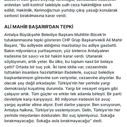
ardından 'adli kontrol' talebiyle sulh ceza hakimliğine sevk
edildi. Hakimlik, Kerimoğlu'nun yurtdışı çıkış yasağı konularak
serbest bırakılmasına karar verdi.
ALİ MAHİR BAŞARIR'DAN TEPKİ
Antalya Büyükşehir Belediye Başkanı Muhittin Böcek'in
tutuklanmasına tepki gösteren CHP Grup Başkanvekili Ali Mahir
Başarır, “Bu adliyede aldığımız mazbatayı bu adliye gasbetti.
Bakın milyonlarca yurttaşımızın, yüz binlerce Antalyalının
iradesine bir savcı ve bir hakim karar verdi. Utanarak
söylüyorum, artık yeter. Bu ülke, bu toplum nasıl bir belaya
çattı? Ortada bir suç yok. İki tane iddia var, cezaevinde
tuttukları insanlara hazırlattıkları ifadelerle, suçsuz belediye
başkanlarımızın görevine son veriyorlar, cezaevine atıyorlar. Bu
olacak şey değil arkadaşlar. Türkiye'nin her yerinde yargı
demokrasiyi kuşatmış durumda. Yargı bir vesayet organı gibi
çalışıyor artık. Tüm güçler ve erkler tek adamla birleşti. Bir parti
devletiyle karşı karşıyayız. 86 milyonun iradesini bir avuç
yargıç ayaklar altına alıyor. Evet darbe yapıyor. Ben soruyorum,
Antalya halkına, Türkiye'ye sesleniyorum. Gelin, Türkiye'nin her
yerinde meydanları dolduralım. Biz suç işlemiyoruz. Sokağa
bırakmayacağız. Sokağa asla bırakmayacağız” dedi.