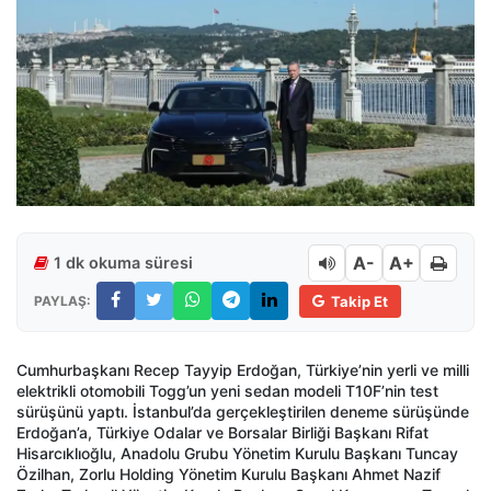
A-
A+
1 dk okuma süresi
PAYLAŞ:
Takip Et
Cumhurbaşkanı Recep Tayyip Erdoğan, Türkiye’nin yerli ve milli
elektrikli otomobili Togg’un yeni sedan modeli T10F’nin test
sürüşünü yaptı. İstanbul’da gerçekleştirilen deneme sürüşünde
Erdoğan’a, Türkiye Odalar ve Borsalar Birliği Başkanı Rifat
Hisarcıklıoğlu, Anadolu Grubu Yönetim Kurulu Başkanı Tuncay
Özilhan, Zorlu Holding Yönetim Kurulu Başkanı Ahmet Nazif