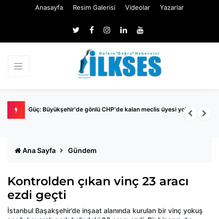
Anasayfa
Resim Galerisi
Videolar
Yazarlar
Nİ
Güç: Büyükşehir'de gönlü CHP'de kalan meclis üyesi yok
M
İ
Ana Sayfa
Gündem
Kontrolden çıkan vinç 23 aracı
ezdi geçti
İstanbul Başakşehir’de inşaat alanında kurulan bir vinç yokuş