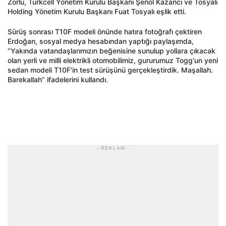
Zorlu, Turkcell Yönetim Kurulu Başkanı Şenol Kazancı ve Tosyalı
Holding Yönetim Kurulu Başkanı Fuat Tosyalı eşlik etti.
Sürüş sonrası T10F modeli önünde hatıra fotoğrafı çektiren
Erdoğan, sosyal medya hesabından yaptığı paylaşımda,
“Yakında vatandaşlarımızın beğenisine sunulup yollara çıkacak
olan yerli ve milli elektrikli otomobilimiz, gururumuz Togg'un yeni
sedan modeli T10F'in test sürüşünü gerçekleştirdik. Maşallah.
Barekallah” ifadelerini kullandı.
- REKLAM -