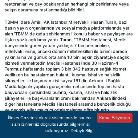
restoranları ve çay ocaklarından herhangi bir zehirlenme veya
salgın durumuna rastlanmadığı bildirildi.
TBMM İdare Amiri, AK İstanbul Milletvekili Hasan Turan, bazı
basın yayın organlarında ve sosyal medya platformlarında yer
alan 'TBMM'de gıda zehirlenmesi' konulu haber ve paylaşımlara
ilişkin yazılı açıklama yaptı. Turan, "TBMM Hastanesi, Meclis
bünyesinde görev yapan yaklaşık 7 bin personeline,
milletvekillerine, önceki dönem milletvekilleri ile birinci derece
yakınlarına ve günlük ortalama 10 bini aşkın ziyaretçiye sağlık
hizmeti vermektedir. Meclis Hastanesi'nde 30 Haziran-4
Temmuz haftasında toplam 3 bin 342 hastaya sağlık hizmet
verilirken bu hastalardan bulantı, kusma, ishal ve halsizlik
şikayetleri ile başvuran kişi sayısı 161'dir. Ankara İl Sağlık
Müdürlüğü ile yapılan görüşmeler neticesinde toplam hasta
başvuruları içerisindeki bulantı, kusma, ishal ve halsizlik
şikayetleri ile başvuranların oranı bakımından Ankara ilindeki
diğer hastanelerle Meclis Hastanesi arasında benzerlik olduğu
ve geçmiş yıllar mevsim ortalamalarına göre bir artış
görülmediği bildirilmiştir" dedi.
İlkses Gazetesi olarak sistemimizde sadece
Kabul Ediyorum
sizin izinleriniz doğrultusunda bilgilerinizi
'SU VE GIDA ANALİZLERİ YAPILMIŞTIR'
kullanıyoruz.
Detaylı Bilgi
Meclis Hastanesi'ne bulantı, kusma, ishal ve halsizlik