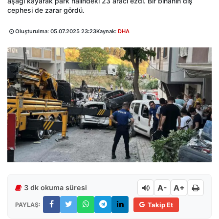
aşağı kayarak park halindeki 23 aracı ezdi. Bir binanın dış
cephesi de zarar gördü.
Oluşturulma:
05.07.2025 23:23
Kaynak:
DHA
A-
A+
3 dk okuma süresi
PAYLAŞ:
Takip Et