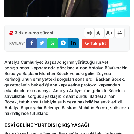
A-
A+
3 dk okuma süresi
PAYLAŞ:
Takip Et
Antalya Cumhuriyet Başsavcılığı’nın yürüttüğü rüşvet
soruşturması kapsamında gözaltına alınan Antalya Büyükşehir
Belediye Başkanı Muhittin Böcek ve eski gelini Zeynep
Kerimoğlu’nun emniyetteki sorguları sona erdi. Başkan Böcek,
gazetecilerin beklediği ana kapı yerine protokol kapısından
çıkarılarak, ekip aracıyla Antalya Adliyesi’ne getirildi. Böcek’in
savcılıktaki sorgusu yaklaşık 2 saat sürdü. ifadesi alınan
Böcek, tutuklama talebiyle sulh ceza hakimliğine sevk edildi.
Antalya Büyükşehir Belediye Başkanı Muhittin Böcek, sulh ceza
hakimliğince tutuklandı.
ESKİ GELİNE YURTDIŞI ÇIKIŞ YASAĞI
Böcek'in eski gelini Zeynep Kerimoğlu, savcılıktaki ifadesinin