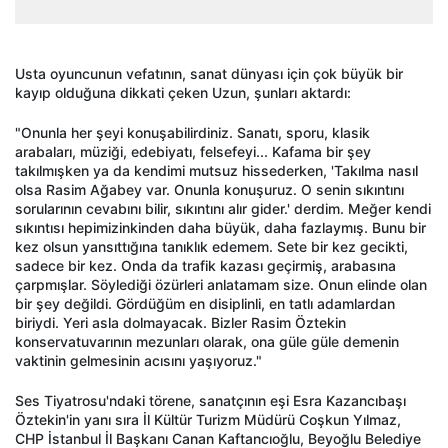
Usta oyuncunun vefatının, sanat dünyası için çok büyük bir
kayıp olduğuna dikkati çeken Uzun, şunları aktardı:
"Onunla her şeyi konuşabilirdiniz. Sanatı, sporu, klasik
arabaları, müziği, edebiyatı, felsefeyi... Kafama bir şey
takılmışken ya da kendimi mutsuz hissederken, 'Takılma nasıl
olsa Rasim Ağabey var. Onunla konuşuruz. O senin sıkıntını
sorularının cevabını bilir, sıkıntını alır gider.' derdim. Meğer kendi
sıkıntısı hepimizinkinden daha büyük, daha fazlaymış. Bunu bir
kez olsun yansıttığına tanıklık edemem. Sete bir kez gecikti,
sadece bir kez. Onda da trafik kazası geçirmiş, arabasına
çarpmışlar. Söylediği özürleri anlatamam size. Onun elinde olan
bir şey değildi. Gördüğüm en disiplinli, en tatlı adamlardan
biriydi. Yeri asla dolmayacak. Bizler Rasim Öztekin
konservatuvarının mezunları olarak, ona güle güle demenin
vaktinin gelmesinin acısını yaşıyoruz."
Ses Tiyatrosu'ndaki törene, sanatçının eşi Esra Kazancıbaşı
Öztekin'in yanı sıra İl Kültür Turizm Müdürü Coşkun Yılmaz,
CHP İstanbul İl Başkanı Canan Kaftancıoğlu, Beyoğlu Belediye