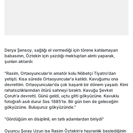
Derya Şensoy, sağlığı el vermediği için törene katılamayan
babasının, Öztekin için yazdığı mektuptan alıntı yaparak,
şunları aktardı:
"Rasim, Ortaoyuncular'ın amatör kolu Nöbetçi Tiyatro'dan
yetişti. Kısa sürede Ortaoyuncular'a katıldı. Kavuğumu ona
devrettim. Ortaoyuncular'da çok başarılı bir dönem yaşadı. Kimi
rahatsızlıklarından ötürü sahneyi bıraktı. Kavuğu Şevket
Çoruh'a devretti. Günü geldi, uçtu gitti gökyüzüne. Kavuklu
fotoğrafı asılı durur Ses 1885'te. Bir gün ben de geleceğim
gökyüzüne. Buluşuruz gökyüzünde."
"Gördüğüm en disiplinli, en tatlı adamlardan biriydi"
Oyuncu Şoray Uzun ise Rasim Öztekin'e hayranlık beslediğinin