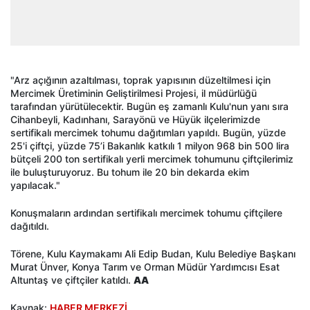
"Arz açığının azaltılması, toprak yapısının düzeltilmesi için
Mercimek Üretiminin Geliştirilmesi Projesi, il müdürlüğü
tarafından yürütülecektir. Bugün eş zamanlı Kulu'nun yanı sıra
Cihanbeyli, Kadınhanı, Sarayönü ve Hüyük ilçelerimizde
sertifikalı mercimek tohumu dağıtımları yapıldı. Bugün, yüzde
25'i çiftçi, yüzde 75’i Bakanlık katkılı 1 milyon 968 bin 500 lira
bütçeli 200 ton sertifikalı yerli mercimek tohumunu çiftçilerimiz
ile buluşturuyoruz. Bu tohum ile 20 bin dekarda ekim
yapılacak."
Konuşmaların ardından sertifikalı mercimek tohumu çiftçilere
dağıtıldı.
Törene, Kulu Kaymakamı Ali Edip Budan, Kulu Belediye Başkanı
Murat Ünver, Konya Tarım ve Orman Müdür Yardımcısı Esat
Altuntaş ve çiftçiler katıldı.
AA
Kaynak:
HABER MERKEZİ