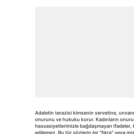
Adaletin terazisi kimsenin servetine, unva
onurunu ve hukuku korur. Kadınların onurun
hassasiyetlerimizle bağdaşmayan ifadeler, 
edilemez. Bu tür sözlerin bir "fıkra" veya mi