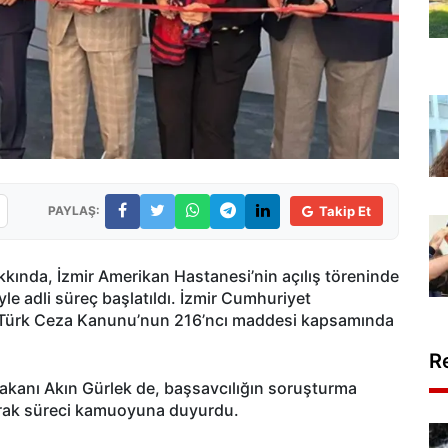
PAYLAŞ:
Takip Et
ında, İzmir Amerikan Hastanesi’nin açılış töreninde
iyle adli süreç başlatıldı. İzmir Cumhuriyet
rak Türk Ceza Kanunu’nun 216’ncı maddesi kapsamında
R
akanı Akın Gürlek de, başsavcılığın soruşturma
aşarak süreci kamuoyuna duyurdu.