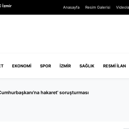
 İzmir
Anasayfa
Resim Galerisi
Videola
ET
EKONOMI
SPOR
İZMIR
SAĞLIK
RESMI İLAN
Cumhurbaşkanı'na hakaret' soruşturması