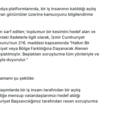
a platformlarında, bir iş insanının katıldığı açılış
yan görüntüler üzerine kamuoyunu bilgilendirme
n sarf edilen; toplumun bir kesimini hedef alan ve
teki ifadelerle ilgili olarak, İzmir Cumhuriyet
anunu'nun 216. maddesi kapsamında "Halkın Bir
siyet veya Bölge Farklılığına Dayanarak Alenen
atılmıştır. Başlatılan soruşturma tüm yönleriyle ve
yla duyurulur."
tamamı şu şekilde:
şımlarda bir iş insanı tarafından bir açılış
imliğe mensup vatandaşlarımızı hedef aldığı
uriyet Başsavcılığımız tarafından resen soruşturma