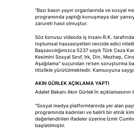
"Bazı basın yayın organlarında ve sosyal medy
programında yaptığı konuşmaya dair yansı
zarureti hasıl olmuştur.
Söz konusu videoda iş insanı R.K. tarafında
toplumsal hassasiyetleri rencide edici nitelik
Başsavcılığımızca 5237 sayılı Türk Ceza K
Kesimini Sosyal Sınıf, Irk, Din, Mezhep, Cin
Aşağılama" suçundan re'sen soruşturma başl
titizlikle yürütülmektedir. Kamuoyuna saygı
AKIN GÜRLEK AÇIKLAMA YAPTI
Adalet Bakanı Akın Gürlek’in açıklamasının 
“Sosyal medya platformlarında yer alan payla
programında kadınları ve belirli bir etnik k
değerlendirilen ifadeler üzerine İzmir Cumh
başlatılmıştır.