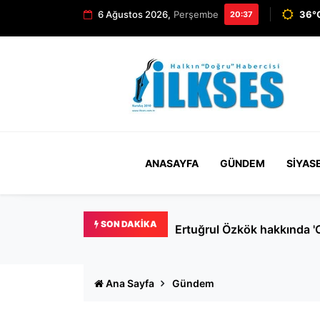
6 Ağustos 2026,
Perşembe
36°C
20:37
ANASAYFA
GÜNDEM
SIYAS
SON DAKIKA
Ertuğrul Özkök hakkında '
Ana Sayfa
Gündem