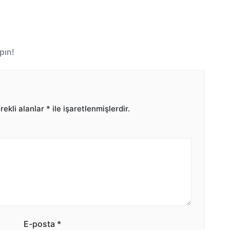
pın!
ekli alanlar
*
ile işaretlenmişlerdir.
E-posta
*