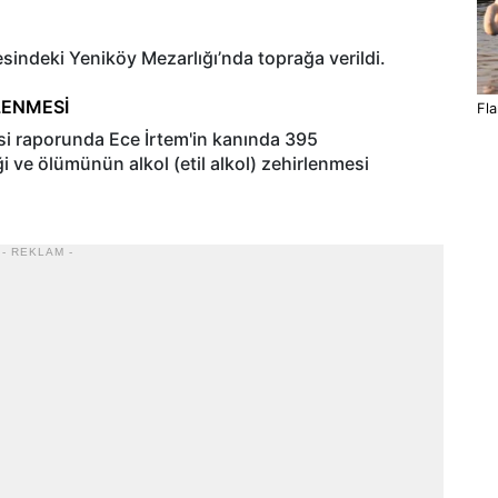
esindeki Yeniköy Mezarlığı’nda toprağa verildi.
LENMESİ
Fla
si raporunda Ece İrtem'in kanında 395
iği ve ölümünün alkol (etil alkol) zehirlenmesi
- REKLAM -