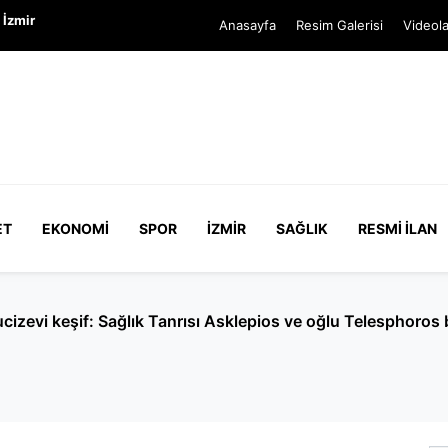
 İzmir
Anasayfa
Resim Galerisi
Videola
ET
EKONOMI
SPOR
İZMIR
SAĞLIK
RESMI İLAN
nuçlandı: Ücretlere ilk etapta yüzde 24 zam