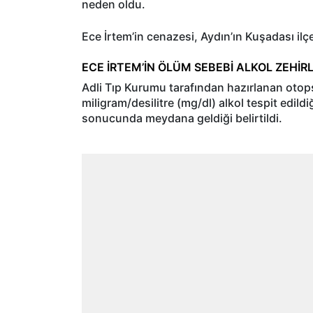
neden oldu.
Ece İrtem’in cenazesi, Aydın’ın Kuşadası ilç
ECE İRTEM’İN ÖLÜM SEBEBİ ALKOL ZEHİR
Adli Tıp Kurumu tarafından hazırlanan otop
miligram/desilitre (mg/dl) alkol tespit edild
sonucunda meydana geldiği belirtildi.