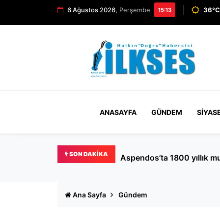
6 Ağustos 2026,
Perşembe
36°C
15:13
ANASAYFA
GÜNDEM
SIYAS
SON DAKIKA
Buca’da TİS görüşmeleri so
Ana Sayfa
Gündem