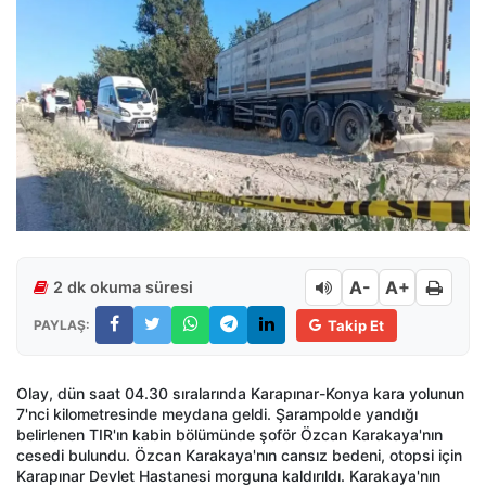
A-
A+
2 dk okuma süresi
PAYLAŞ:
Takip Et
Olay, dün saat 04.30 sıralarında Karapınar-Konya kara yolunun
7'nci kilometresinde meydana geldi. Şarampolde yandığı
belirlenen TIR'ın kabin bölümünde şoför Özcan Karakaya'nın
cesedi bulundu. Özcan Karakaya'nın cansız bedeni, otopsi için
Karapınar Devlet Hastanesi morguna kaldırıldı. Karakaya'nın