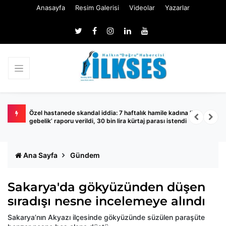
Anasayfa
Resim Galerisi
Videolar
Yazarlar
a yüzde
Özel hastanede skandal iddia: 7 haftalık hamile kadına ‘boş
İ
gebelik’ raporu verildi, 30 bin lira kürtaj parası istendi
g
Ana Sayfa
Gündem
Sakarya'da gökyüzünden düşen
sıradışı nesne incelemeye alındı
Sakarya’nın Akyazı ilçesinde gökyüzünde süzülen paraşüte