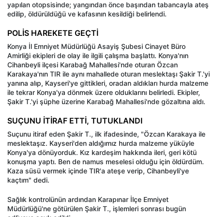
yapılan otopsisinde; yangından önce başından tabancayla ateş
edilip, öldürüldüğü ve kafasının kesildiği belirlendi.
POLİS HAREKETE GEÇTİ
Konya İl Emniyet Müdürlüğü Asayiş Şubesi Cinayet Büro
Amirliği ekipleri de olay ile ilgili çalışma başlattı. Konya'nın
Cihanbeyli ilçesi Karabağ Mahallesi'nde oturan Özcan
Karakaya'nın TIR ile aynı mahallede oturan meslektaşı Şakir T.'yi
yanına alıp, Kayseri'ye gittikleri, oradan aldıkları hurda malzeme
ile tekrar Konya'ya dönmek üzere olduklarını belirledi. Ekipler,
Şakir T.'yi şüphe üzerine Karabağ Mahallesi'nde gözaltına aldı.
SUÇUNU İTİRAF ETTİ, TUTUKLANDI
Suçunu itiraf eden Şakir T., ilk ifadesinde, "Özcan Karakaya ile
meslektaşız. Kayseri'den aldığımız hurda malzeme yüküyle
Konya'ya dönüyorduk. Kız kardeşim hakkında ileri, geri kötü
konuşma yaptı. Ben de namus meselesi olduğu için öldürdüm.
Kaza süsü vermek içinde TIR'a ateşe verip, Cihanbeyli'ye
kaçtım" dedi.
Sağlık kontrolünün ardından Karapınar İlçe Emniyet
Müdürlüğü'ne götürülen Şakir T., işlemleri sonrası bugün