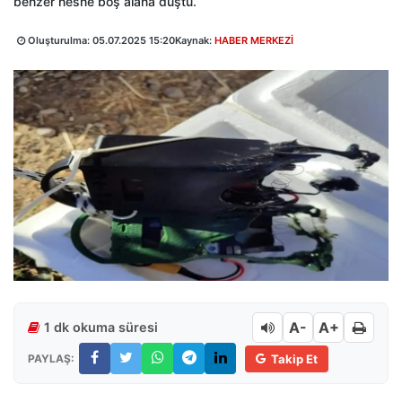
benzer nesne boş alana düştü.
Oluşturulma:
05.07.2025 15:20
Kaynak:
HABER MERKEZİ
A-
A+
1 dk okuma süresi
PAYLAŞ:
Takip Et