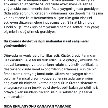
atıklarının en az yüzde 50 oranında azaltılması ve sebze
yoğunluklu beslenmenin daha fazla yaygınlaşması gerekiyor.
Gıda atığı sorununu ortadan kaldırmamız için depolama, taşıma
ve paketleme ile etiketlemeden oluşan tüm gıda zincirini
etkileyen düzenlemelere ihtiyacımız var. Sıfır atıklı bir gıda
zinciri oluşturmak için hem yasaları hem de sektörün iş yapış
biçimlerini değiştirmek gerekiyor.
Bu konuda devlet ve ilgili makamlar nasıl çalışmalar
yürütmelidir?
Dünyada milyonlarca çiftçi iflas etti. Küçük üretici tarımdan
uzaklaştırıldı. Aile tarımı terk edildi. Aile çiftçiliği, özellikle de
sosyal korumaya ve toplumların refahına yönelik politikalarla
desteklendiğinde yerel ekonomilerin canlanması için de bir
fırsat olarak ortaya çıkmaktadır. Ülkemizde yaygın olarak
bulunan tarımsal üretim kooperatiflerinin gıda güvenliğini
sağlayan bir biçimde, katma değerli ürün üreten sistemlere
entegrasyonlarını teşvik edici devlet politikaları geliştirilmeli;
ortaya çıkan ürünlerin tüketici ile buluşabileceği pazarlar
yaratılmalıdır.
GIDA ENFLASYONU KANAYAN YARAMIZ