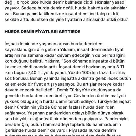
değil, birçok ülke hurda demir bulmada ciddi sıkıntılar yaşadı,
yaşıyor. Sadece hurda demir değil, hurda bakırda da sıkıntılar
var. Bunun yanında ülkemizde inşaat demirine talep ciddi
şekilde arttı. Bu etken de yine fiyatların artmasında etkili oldu.”
HURDA DEMİR FİYATLARI ARTTIRDI!
İnşaat demirinde yaşanan artışın hurda demirden
kaynaklandığını dile getiren Yıldırım, inşaat demirindeki fiyat
artışının ne zamana kadar devam edeceğinin de belirsizliğini
koruduğunu belirtti. Yıldırım, “Son dönemde inşaattaki bütün
kalemler ciddi oranda arttı. İnşaat demiri haziran ayında 3 TL
iken bugün 7,40 TL’ye dayandı. Yüzde 100’den fazla bir artış
söz konusu. Bunun yanında inşaatta aklımıza gelebilecek bütün
kalemlerde bir fiyat artışı yaşanıyor. Bu artışlar nereye kadar
devam edecek belli değil. Demir Türkiye’de de dünyada da
genelde hurda demirden üretiliyor. Cevherden üretim maliyeti
yüksek olduğu için hurda demir tercih ediliyor. Türkiye’de inşaat
demir üretiminin yüzde 80’nden fazlası hurda demirden
sağlanıyor. Yaşanan pandemiden dolayı bütün dünya olarak
son bir yıldır olağanüstü bir dönemden geçiyoruz. Pandemiyle
beraber Çin, bütün hammaddeyi topladı. Bu hammaddenin
içerisinde hurda demir de vardı. Piyasada hurda demirin
bulunmaması ya da az bulunması inşaat demirinde fiyatları