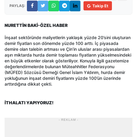
PAYLAŞ:
Takip Et
NURETTİN BAKİ-ÖZEL HABER
İnşaat sektöründe maliyetlerin yaklaşık yüzde 20’sini oluşturan
demir fiyatları son dönemde yüzde 100 arttı. İç piyasada
demire olan talebin artması ve Çin’in uluslar arası piyasalardan
aşırı miktarda hurda demir toplaması fiyatların yükselmesindeki
en büyük etkenler olarak gösteriliyor. Konuyla ilgili gazetemize
değerlendirmelerde bulunan Müteahhitler Federasyonu
(MÜFED) Sözcüsü Derneği Genel İslam Yıldırım, hurda demir
yokluğunun inşaat demiri fiyatlarını yüzde 100’ün üzerinde
arttırdığına dikkat çekti.
İTHALATI YAPIYORUZ!
- REKLAM -