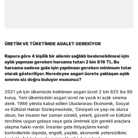
ÜRETİM VE TÜKETİMDE ADALET GEREKİYOR
Rapora göre 4 kişilik bir ailenin sağlıklı beslenebilmesi için
aylık yapması gereken harcama tutarı 2 bin 816 TL. Bu
harcama sadece gıda için yapılması gereken minimum tutar
olarak gösteriliyor. Neredeyse asgari ücrete yaklaşan açlık
sınırını siz doğru buluyor musunuz?
2021 yılı için ülkemizde belirlenen asgari ücret 2 bin 825 lira 90
kuruş. Yani ülkemizdeki asgari ücret ne yazık ki açlık sınırına
denk. 1966 yılında kabul edilen Uluslararası Ekonomik, Sosyal
ve Kültürel Haklar Sözleşmesinde, ‘Cinsiyeti ve yaşı ne olursa
olsun, her insanın her zaman sürekli, yeterli, güvenli ve kültürel
tercihine uygun gıdaya veya gıda üretmek için gerekli araçlara
ulaşma hakkı vardır. İnsanlar gıda ihtiyaçlarını kendi
kontrollerinin dışında, engelli, yaşlılık, ekonomik yetersizlikler,