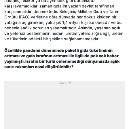
hastalık, felaket ya da ayrımcılık gibi durumlarda
karşılayamadıkları zaman gıda ihtiyaçları devlet tarafından
karşılanmalıdır’ denmektedir. Birleşmiş Milletler Gıda ve Tarım
Örgütü (FAO) verilerine göre dünyada her dokuz kişiden biri
yatağına aç girerken, yaklaşık 1,4 milyar kişi ise obezdir ve bu
nedenle sağlık sorunları yaşamaktadır. Aslında, yaşanan açlık
ve yetersiz beslenmenin nedeni üretim yetersizliği değil, üretim
ve tüketimin adaletli bir şekilde sağlanamamasıdır.
Özellikle pandemi döneminde paketli gıda tüketiminin
artması ve gıda israfının artması ile ilgili de pek çok haber
yayılmıştı. İsrafın bir türlü önlenemediği dünyamızda açlık
sınırı rakamları nasıl düşürülebilir?
- REKLAM -