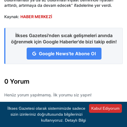
arttırdı, artırmaya da devam edecek” ifadelerine yer verdi.
Kaynak:
HABER MERKEZİ
İlkses Gazetesi'nden sıcak gelişmeleri anında
öğrenmek için Google Haberler'de bizi takip edin!
Google News'te Abone Ol
0 Yorum
Henüz yorum yapılmamış. İlk yorumu siz yapın!
İlkses Gazetesi olarak sistemimizde sadece
Kabul Ediyorum
sizin izinleriniz doğrultusunda bilgilerinizi
Bir Yorum Bırakın
kullanıyoruz.
Detaylı Bilgi
E-posta adresiniz yayımlanmayacaktır.
Gerekli