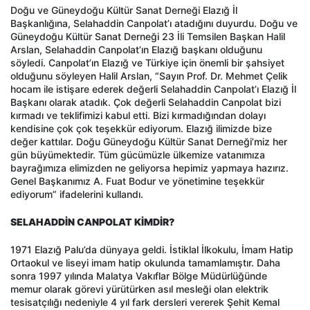
Doğu ve Güneydoğu Kültür Sanat Derneği Elazığ İl
Başkanlığına, Selahaddin Canpolat’ı atadığını duyurdu. Doğu ve
Güneydoğu Kültür Sanat Derneği 23 İli Temsilen Başkan Halil
Arslan, Selahaddin Canpolat’ın Elazığ başkanı olduğunu
söyledi. Canpolat’ın Elazığ ve Türkiye için önemli bir şahsiyet
olduğunu söyleyen Halil Arslan, “Sayın Prof. Dr. Mehmet Çelik
hocam ile istişare ederek değerli Selahaddin Canpolat’ı Elazığ İl
Başkanı olarak atadık. Çok değerli Selahaddin Canpolat bizi
kırmadı ve teklifimizi kabul etti. Bizi kırmadığından dolayı
kendisine çok çok teşekkür ediyorum. Elazığ ilimizde bize
değer kattılar. Doğu Güneydoğu Kültür Sanat Derneği’miz her
gün büyümektedir. Tüm gücümüzle ülkemize vatanımıza
bayrağımıza elimizden ne geliyorsa hepimiz yapmaya hazırız.
Genel Başkanımız A. Fuat Bodur ve yönetimine teşekkür
ediyorum” ifadelerini kullandı.
SELAHADDİN CANPOLAT KİMDİR?
1971 Elazığ Palu’da dünyaya geldi. İstiklal İlkokulu, İmam Hatip
Ortaokul ve liseyi imam hatip okulunda tamamlamıştır. Daha
sonra 1997 yılında Malatya Vakıflar Bölge Müdürlüğünde
memur olarak görevi yürütürken asıl mesleği olan elektrik
tesisatçılığı nedeniyle 4 yıl fark dersleri vererek Şehit Kemal