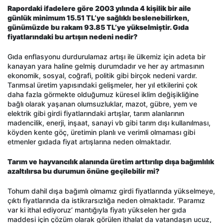
Rapordaki ifadelere göre 2003 yılında 4 kişilik bir aile
günlük minimum 15.51 TL’ye sağlıklı beslenebilirken,
günümüzde bu rakam 93.85 TL’ye yükselmiştir. Gıda
fiyatlarındaki bu artışın nedeni nedir?
Gıda enflasyonu durdurulamaz artışı ile ülkemiz için adeta bir
kanayan yara haline gelmiş durumdadır ve her ay artmasının
ekonomik, sosyal, coğrafi, politik gibi birçok nedeni vardır.
Tarımsal üretim yapısındaki gelişmeler, her yıl etkilerini çok
daha fazla görmekte olduğumuz küresel iklim değişikliğine
bağlı olarak yaşanan olumsuzluklar, mazot, gübre, yem ve
elektrik gibi girdi fiyatlarındaki artışlar, tarım alanlarının
madencilik, enerji, inşaat, sanayi vb gibi tarım dışı kullanılması,
köyden kente göç, üretimin planlı ve verimli olmaması gibi
etmenler gıdada fiyat artışlarına neden olmaktadır.
Tarım ve hayvancılık alanında üretim arttırılıp dışa bağımlılık
azaltılırsa bu durumun önüne geçilebilir mi?
Tohum dahil dışa bağımlı olmamız girdi fiyatlarında yükselmeye,
çıktı fiyatlarında da istikrarsızlığa neden olmaktadır. ‘Paramız
var ki ithal ediyoruz’ mantığıyla fiyatı yükselen her gıda
maddesi için çözüm olarak görülen ithalat da vatandaşın ucuz,