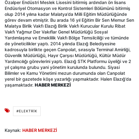
Özalper Endüstri Meslek Lisesini bitirmiş ardından ön lisans
Endüsriyel Otomasyon ve Kontrol Sistemleri Bölümünü bitirmiş
olup 2014 yılına kadar Malatya’da Milli Eğitim Müdürlüğünde
görev devam etmiştir. Bu arada 16 yıl Eğitim Bir Sen Memur Sen
Malatya Birlik Vakfı Elazığ Birlik Vakfı Kurucular Kurulu Ribat
Vakfı Yağmur Der Vakıflar Genel Müdürlüğü Sosyal
Yardımlaşma ve Emeklilik Vakfı Bölge Temsilciliği ve tümünde
de yöneticilikler yaptı. 2014 yılında Elazığ Belediyesine
kadrosuyla birlikte geçen Canpolat, sırasıyla Terminal Amirliği,
Güvenlik Müdürlüğü, Hayır Çarşısı Müdürlüğü, Kültür Müdür
Yardımcılığı görevlerini yaptı. Elazığ STK Platformu üyeliği ve 2
yıl çalışma grubu yani yönetim kurulunda bulundu. Siyasi
Bilimler ve Kamu Yönetimi mezun durumunda olan Canpolat
yerel bir gazetede köşe yazarlığı yapmaktadır. Halen Elazığ’da
yaşamaktadır.
HABER MERKEZİ
#ELEKTRIK
Kaynak:
HABER MERKEZİ