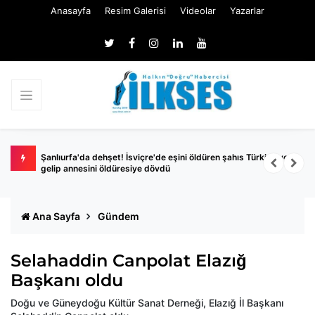
Anasayfa
Resim Galerisi
Videolar
Yazarlar
hapis
Şanlıurfa'da dehşet! İsviçre'de eşini öldüren şahıs Türkiye'ye
S
gelip annesini öldüresiye dövdü
y
Ana Sayfa
Gündem
Selahaddin Canpolat Elazığ
Başkanı oldu
Doğu ve Güneydoğu Kültür Sanat Derneği, Elazığ İl Başkanı