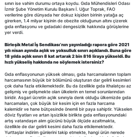
sınırı ise vahim durumu ortaya koydu. Gıda Mühendisleri Odası
İzmir Şube Yönetim Kurulu Başkanı İ. Uğur Toprak, FAO
verilerine göre dünyada her dokuz kişiden birinin yatağa aç
girerken, 1.4 milyar kişinin de obezite olduğunun altını çizerek
gıda enflasyonu ve gıdadaki dengesizlik hakkında görüşlerine
yer verdi.
Birleşik Metal İş Sendikası’nın yayınladığı rapora göre 2021
yılı nisan ayında açlık ve yoksulluk sınırı açıklandı. Buna göre
18 yılda açlık sınırı 8 kat artarak 2 bin 816 liraya yükseldi. Bu
hızlı yükseliş hakkında ne söylemek istersiniz?
Gıda enflasyonunun yüksek olması, gıda harcamalarının toplam
harcamasının büyük bir bölümünü oluşturan dar gelirli kesimleri
çok daha fazla etkilemektedir. Bu da özellikle gıda ithalatçısı az
gelişmiş ve gelişmekte olan ülkelerin en temel sorunlarından
biridir. Asgari ücretin açlık sınırıyla denk olduğu ülkemizde gıda
harcamaları, çok büyük bir kesim için en fazla harcama
kalemidir ve hane bütçesinde önemli bir paya sahiptir. Yükselen
döviz fiyatları ve artan işsizlikle birlikte gıda enflasyonundaki
artış vatandaşın alım gücünü büyük ölçüde azaltmakta,
özellikle de dar gelirli kesimi daha fazla etkilemektedir.
Yurttaşlar indirim günlerini takip etmekte, hangi ürün nerede