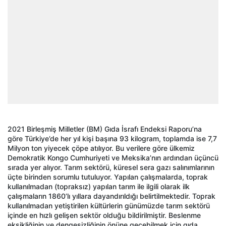
2021 Birleşmiş Milletler (BM) Gıda İsrafı Endeksi Raporu’na
göre Türkiye’de her yıl kişi başına 93 kilogram, toplamda ise 7,7
Milyon ton yiyecek çöpe atılıyor. Bu verilere göre ülkemiz
Demokratik Kongo Cumhuriyeti ve Meksika’nın ardından üçüncü
sırada yer alıyor. Tarım sektörü, küresel sera gazı salınımlarının
üçte birinden sorumlu tutuluyor. Yapılan çalışmalarda, toprak
kullanılmadan (topraksız) yapılan tarım ile ilgili olarak ilk
çalışmaların 1860’lı yıllara dayandırıldığı belirtilmektedir. Toprak
kullanılmadan yetiştirilen kültürlerin günümüzde tarım sektörü
içinde en hızlı gelişen sektör olduğu bildirilmiştir. Beslenme
eksikliğinin ve dengesizliğinin önüne geçebilmek için gıda