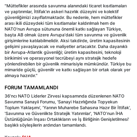
"Müttefikler arasında savunma alanındaki ticaret kısıtlamaları
ve yaptırımlar, İttifak'ın askeri hazırlık düzeyini ve kolektif
güvenliğimizi zayıflatmaktadır. Bu nedenle, hem müttefikler
arası ikili düzeydeki tüm kısıtlamalar kaldırılmalı hem de
NATO'nun Avrupa sütununa önemli katkı sağlayan Türkiye,
başta AB olmak üzere Avrupa'daki tüm savunma ve güvenlik
girişimlerine katılabilmelidir. Aksi takdirde, üretim kapasitesinin
gelişimi yavaşlayacak ve maliyetler artacaktır. Daha dayanıklı
bir Avrupa-Atlantik güvenliği; üretim kapasitesini, teknoloji
birikimini ve operasyonel tecrübeyi aynı stratejik hedefe
yönlendirebilen bir güvenlik mimarisiyle mümkündür. Türkiye bu
mimaride güçlü, güvenilir ve katkı sağlayan bir ortak olarak yer
almaya hazırdır."
FORUM TAMAMLANDI
36'ncı NATO Liderler Zirvesi kapsamında düzenlenen NATO
Savunma Sanayii Forumu, 'Sanayi Hazırlığında Topyekun
Toplum Yaklaşımı', 'Yarının Muharebe Sahasına Hazır Bir İttifak',
'Savunma ve Güvenlikte Stratejik Yatırımlar', 'NATO’nun İHA
Üstünlüğünün İnşası Ortaklıkların ve İş Birliğinin Genişletilmesi'
başlıklı söyleşilerin ardından tamamlandı.