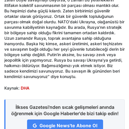
ittifakın kolektif savunmasının bir parçası olması mantıklı olur.
Bu hepimizi daha güçlü kılardı. Zaten birbirimizi güvenilir
ortaklar olarak görüyoruz. Ortak bir güvenlik topluluğunun
parçası olmak doğal olurdu. NATO'daki Ukrayna, olağanüstü bir
savunma kabiliyetinin kaynağıdır. Bu arada, Rusya'nın stratejik
bir bölgeye sahip olduğu fikrini tamamen ortadan kaldırdık.
Uzun zamandır Rusya, toprak avantajına sahip olduğuna
inanıyordu. Başka hiç kimse, askeri üretimini, askeri teçhizatını
ve savaşının bağlı olduğu her şeyi güvenle tutabileceği derin bir
bölgeye sahip değildi. Putin'in aksine, bu savaşı zevk veya
jeopolitik için yapmıyoruz. Rusya bu savaşı Ukrayna'ya getirdi,
halkımızı öldürüyor. Bağımsızlığımızı yok etmek istiyor. Biz
sadece kendimizi savunuyoruz. Bu savaşın ilk gününden beri
kendimizi savunuyoruz" diye konuştu.
Kaynak:
DHA
İlkses Gazetesi'nden sıcak gelişmeleri anında
öğrenmek için Google Haberler'de bizi takip edin!
Google News'te Abone Ol