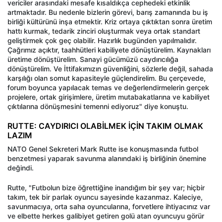
vericiler arasındaki mesafe kısaldıkça cephedeki etkinlik
artmaktadır. Bu nedenle bizlerin görevi, barış zamanında bu iş
birliği kültürünü inşa etmektir. Kriz ortaya çıktıktan sonra üretim
hattı kurmak, tedarik zinciri oluşturmak veya ortak standart
geliştirmek çok geç olabilir. Hazırlık bugünden yapılmalıdır.
Çağrımız açıktır, taahhütleri kabiliyete dönüştürelim. Kaynakları
üretime dönüştürelim. Sanayi gücümüzü caydırıcılığa
dönüştürelim. Ve İttifakımızın güvenliğini, sözlerle değil, sahada
karşılığı olan somut kapasiteyle güçlendirelim. Bu çerçevede,
forum boyunca yapılacak temas ve değerlendirmelerin gerçek
projelere, ortak girişimlere, üretim mutabakatlarına ve kabiliyet
çıktılarına dönüşmesini temenni ediyoruz" diye konuştu.
RUTTE: CAYDIRICI OLABİLMEK İÇİN TAKIM OLMAK
LAZIM
NATO Genel Sekreteri Mark Rutte ise konuşmasında futbol
benzetmesi yaparak savunma alanındaki iş birliğinin önemine
değindi.
Rutte, "Futbolun bize öğrettiğine inandığım bir şey var; hiçbir
takım, tek bir parlak oyuncu sayesinde kazanmaz. Kaleciye,
savunmacıya, orta saha oyuncularına, forvetlere ihtiyacınız var
ve elbette herkes galibiyet getiren golü atan oyuncuyu görür