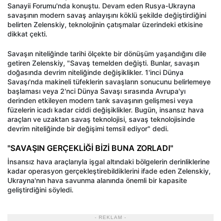
Sanayii Forumu'nda konuştu. Devam eden Rusya-Ukrayna
savaşının modern savaş anlayışını köklü şekilde değiştirdiğini
belirten Zelenskiy, teknolojinin çatışmalar üzerindeki etkisine
dikkat çekti.
Savaşın niteliğinde tarihi ölçekte bir dönüşüm yaşandığını dile
getiren Zelenskiy, "Savaş temelden değişti. Bunlar, savaşın
doğasında devrim niteliğinde değişiklikler. 1'inci Dünya
Savaşı'nda makineli tüfeklerin savaşların sonucunu belirlemeye
başlaması veya 2'nci Dünya Savaşı sırasında Avrupa'yı
derinden etkileyen modern tank savaşının gelişmesi veya
füzelerin icadı kadar ciddi değişiklikler. Bugün, insansız hava
araçları ve uzaktan savaş teknolojisi, savaş teknolojisinde
devrim niteliğinde bir değişimi temsil ediyor" dedi.
"SAVAŞIN GERÇEKLİĞİ BİZİ BUNA ZORLADI"
İnsansız hava araçlarıyla işgal altındaki bölgelerin derinliklerine
kadar operasyon gerçekleştirebildiklerini ifade eden Zelenskiy,
Ukrayna'nın hava savunma alanında önemli bir kapasite
geliştirdiğini söyledi.
- REKLAM -