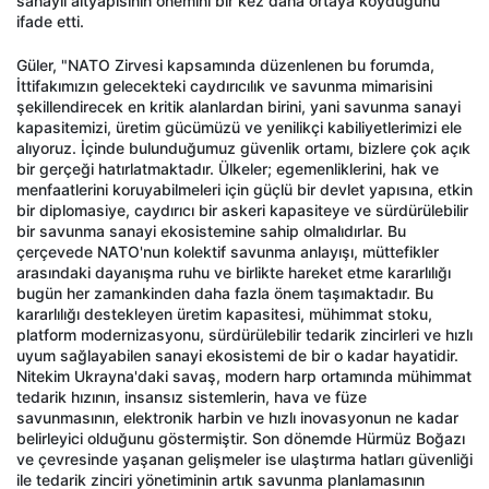
sanayii altyapısının önemini bir kez daha ortaya koyduğunu
ifade etti.
Güler, "NATO Zirvesi kapsamında düzenlenen bu forumda,
İttifakımızın gelecekteki caydırıcılık ve savunma mimarisini
şekillendirecek en kritik alanlardan birini, yani savunma sanayi
kapasitemizi, üretim gücümüzü ve yenilikçi kabiliyetlerimizi ele
alıyoruz. İçinde bulunduğumuz güvenlik ortamı, bizlere çok açık
bir gerçeği hatırlatmaktadır. Ülkeler; egemenliklerini, hak ve
menfaatlerini koruyabilmeleri için güçlü bir devlet yapısına, etkin
bir diplomasiye, caydırıcı bir askeri kapasiteye ve sürdürülebilir
bir savunma sanayi ekosistemine sahip olmalıdırlar. Bu
çerçevede NATO'nun kolektif savunma anlayışı, müttefikler
arasındaki dayanışma ruhu ve birlikte hareket etme kararlılığı
bugün her zamankinden daha fazla önem taşımaktadır. Bu
kararlılığı destekleyen üretim kapasitesi, mühimmat stoku,
platform modernizasyonu, sürdürülebilir tedarik zincirleri ve hızlı
uyum sağlayabilen sanayi ekosistemi de bir o kadar hayatidir.
Nitekim Ukrayna'daki savaş, modern harp ortamında mühimmat
tedarik hızının, insansız sistemlerin, hava ve füze
savunmasının, elektronik harbin ve hızlı inovasyonun ne kadar
belirleyici olduğunu göstermiştir. Son dönemde Hürmüz Boğazı
ve çevresinde yaşanan gelişmeler ise ulaştırma hatları güvenliği
ile tedarik zinciri yönetiminin artık savunma planlamasının