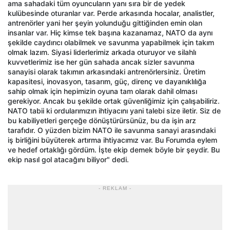
ama sahadaki tüm oyuncuların yanı sıra bir de yedek
kulübesinde oturanlar var. Perde arkasında hocalar, analistler,
antrenörler yani her şeyin yolunduğu gittiğinden emin olan
insanlar var. Hiç kimse tek başına kazanamaz, NATO da aynı
şekilde caydırıcı olabilmek ve savunma yapabilmek için takım
olmak lazım. Siyasi liderlerimiz arkada oturuyor ve silahlı
kuvvetlerimiz ise her gün sahada ancak sizler savunma
sanayisi olarak takımın arkasındaki antrenörlersiniz. Üretim
kapasitesi, inovasyon, tasarım, güç, direnç ve dayanıklılığa
sahip olmak için hepimizin oyuna tam olarak dahil olması
gerekiyor. Ancak bu şekilde ortak güvenliğimiz için çalışabiliriz.
NATO tabii ki ordularımızın ihtiyacını yani talebi size iletir. Siz de
bu kabiliyetleri gerçeğe dönüştürürsünüz, bu da işin arz
tarafıdır. O yüzden bizim NATO ile savunma sanayi arasındaki
iş birliğini büyüterek artırma ihtiyacımız var. Bu Forumda eylem
ve hedef ortaklığı gördüm. İşte ekip demek böyle bir şeydir. Bu
ekip nasıl gol atacağını biliyor" dedi.
- REKLAM -