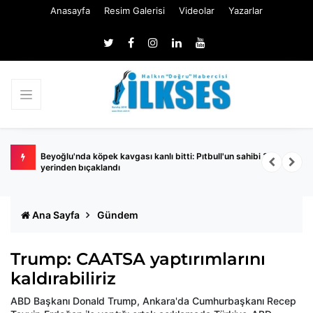
Anasayfa
Resim Galerisi
Videolar
Yazarlar
urusu!
Beyoğlu'nda köpek kavgası kanlı bitti: Pıtbull'un sahibi 3
C
yerinden bıçaklandı
Ana Sayfa
Gündem
Trump: CAATSA yaptırımlarını
kaldırabiliriz
ABD Başkanı Donald Trump, Ankara'da Cumhurbaşkanı Recep