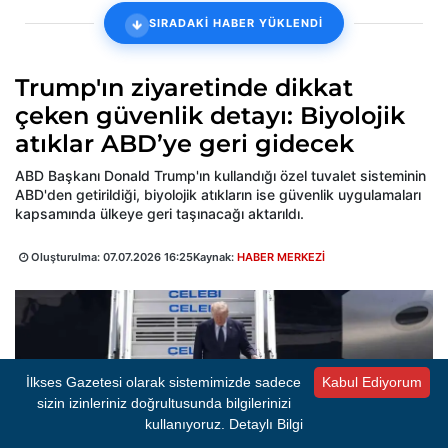
SIRADAKİ HABER YÜKLENDİ
Trump'ın ziyaretinde dikkat
çeken güvenlik detayı: Biyolojik
atıklar ABD’ye geri gidecek
ABD Başkanı Donald Trump'ın kullandığı özel tuvalet sisteminin
ABD'den getirildiği, biyolojik atıkların ise güvenlik uygulamaları
kapsamında ülkeye geri taşınacağı aktarıldı.
Oluşturulma:
07.07.2026 16:25
Kaynak:
HABER MERKEZİ
İlkses Gazetesi olarak sistemimizde sadece
Kabul Ediyorum
sizin izinleriniz doğrultusunda bilgilerinizi
kullanıyoruz.
Detaylı Bilgi