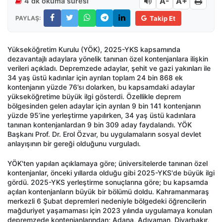
A-
A+
4 dk okuma süresi
PAYLAŞ:
Takip Et
Yükseköğretim Kurulu (YÖK), 2025-YKS kapsamında
dezavantajlı adaylara yönelik tanınan özel kontenjanlara ilişkin
verileri açıkladı. Depremzede adaylar, şehit ve gazi yakınları ile
34 yaş üstü kadınlar için ayrılan toplam 24 bin 868 ek
kontenjanın yüzde 76’sı dolarken, bu kapsamdaki adaylar
yükseköğretime büyük ilgi gösterdi. Özellikle deprem
bölgesinden gelen adaylar için ayrılan 9 bin 141 kontenjanın
yüzde 95’ine yerleştirme yapılırken, 34 yaş üstü kadınlara
tanınan kontenjanlardan 9 bin 309 aday faydalandı. YÖK
Başkanı Prof. Dr. Erol Özvar, bu uygulamaların sosyal devlet
anlayışının bir gereği olduğunu vurguladı.
YÖK'ten yapılan açıklamaya göre; üniversitelerde tanınan özel
kontenjanlar, önceki yıllarda olduğu gibi 2025-YKS'de büyük ilgi
gördü. 2025-YKS yerleştirme sonuçlarına göre; bu kapsamda
açılan kontenjanların büyük bir bölümü doldu. Kahramanmaraş
merkezli 6 Şubat depremleri nedeniyle bölgedeki öğrencilerin
mağduriyet yaşamaması için 2023 yılında uygulamaya konulan
depremzede kontenjanlarından; Adana, Adıyaman, Diyarbakır,