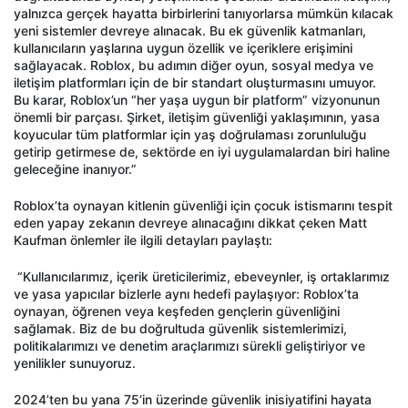
yalnızca gerçek hayatta birbirlerini tanıyorlarsa mümkün kılacak
yeni sistemler devreye alınacak. Bu ek güvenlik katmanları,
kullanıcıların yaşlarına uygun özellik ve içeriklere erişimini
sağlayacak. Roblox, bu adımın diğer oyun, sosyal medya ve
iletişim platformları için de bir standart oluşturmasını umuyor.
Bu karar, Roblox’un “her yaşa uygun bir platform” vizyonunun
önemli bir parçası. Şirket, iletişim güvenliği yaklaşımının, yasa
koyucular tüm platformlar için yaş doğrulaması zorunluluğu
getirip getirmese de, sektörde en iyi uygulamalardan biri haline
geleceğine inanıyor.”
Roblox’ta oynayan kitlenin güvenliği için çocuk istismarını tespit
eden yapay zekanın devreye alınacağını dikkat çeken Matt
Kaufman önlemler ile ilgili detayları paylaştı:
“Kullanıcılarımız, içerik üreticilerimiz, ebeveynler, iş ortaklarımız
ve yasa yapıcılar bizlerle aynı hedefi paylaşıyor: Roblox’ta
oynayan, öğrenen veya keşfeden gençlerin güvenliğini
sağlamak. Biz de bu doğrultuda güvenlik sistemlerimizi,
politikalarımızı ve denetim araçlarımızı sürekli geliştiriyor ve
yenilikler sunuyoruz.
2024’ten bu yana 75’in üzerinde güvenlik inisiyatifini hayata