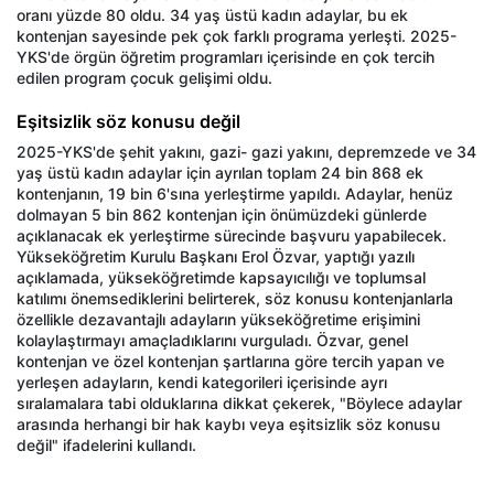
oranı yüzde 80 oldu. 34 yaş üstü kadın adaylar, bu ek
kontenjan sayesinde pek çok farklı programa yerleşti. 2025-
YKS'de örgün öğretim programları içerisinde en çok tercih
edilen program çocuk gelişimi oldu.
Eşitsizlik söz konusu değil
2025-YKS'de şehit yakını, gazi- gazi yakını, depremzede ve 34
yaş üstü kadın adaylar için ayrılan toplam 24 bin 868 ek
kontenjanın, 19 bin 6'sına yerleştirme yapıldı. Adaylar, henüz
dolmayan 5 bin 862 kontenjan için önümüzdeki günlerde
açıklanacak ek yerleştirme sürecinde başvuru yapabilecek.
Yükseköğretim Kurulu Başkanı Erol Özvar, yaptığı yazılı
açıklamada, yükseköğretimde kapsayıcılığı ve toplumsal
katılımı önemsediklerini belirterek, söz konusu kontenjanlarla
özellikle dezavantajlı adayların yükseköğretime erişimini
kolaylaştırmayı amaçladıklarını vurguladı. Özvar, genel
kontenjan ve özel kontenjan şartlarına göre tercih yapan ve
yerleşen adayların, kendi kategorileri içerisinde ayrı
sıralamalara tabi olduklarına dikkat çekerek, "Böylece adaylar
arasında herhangi bir hak kaybı veya eşitsizlik söz konusu
değil" ifadelerini kullandı.