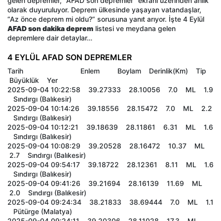
gelen depremler, “AFAD son depremler” ekranı üzerinden anlık
olarak duyuruluyor. Deprem ülkesinde yaşayan vatandaşlar,
“Az önce deprem mi oldu?” sorusuna yanıt arıyor. İşte 4 Eylül
AFAD son dakika deprem
listesi ve meydana gelen
depremlere dair detaylar…
4 EYLÜL AFAD SON DEPREMLER
Tarih Enlem Boylam Derinlik(Km) Tip
Büyüklük Yer
2025-09-04 10:22:58 39.27333 28.10056 7.0 ML 1.9
Sındırgı (Balıkesir)
2025-09-04 10:14:26 39.18556 28.15472 7.0 ML 2.2
Sındırgı (Balıkesir)
2025-09-04 10:12:21 39.18639 28.11861 6.31 ML 1.6
Sındırgı (Balıkesir)
2025-09-04 10:08:29 39.20528 28.16472 10.37 ML
2.7 Sındırgı (Balıkesir)
2025-09-04 09:54:17 39.18722 28.12361 8.11 ML 1.6
Sındırgı (Balıkesir)
2025-09-04 09:41:26 39.21694 28.16139 11.69 ML
2.0 Sındırgı (Balıkesir)
2025-09-04 09:24:34 38.21833 38.69444 7.0 ML 1.1
Pütürge (Malatya)
2025-09-04 09:24:11 39.20306 28.11028 17.3 ML