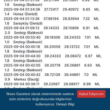
1.6 Sındırgı (Balıkesir)
2025-09-04 01:24:38 37.72417 29.40972 6.65 ML
1.4 Honaz (Denizli)
2025-09-04 01:13:36 37.96194 28.83944 7.32 ML
1.6 Sarayköy (Denizli)
2025-09-04 01:09:12 39.14333 28.15806 6.91 ML
2.0 Sındırgı (Balıkesir)
2025-09-04 00:55:40 39.18306 28.24333 7.01 ML
1.0 Sındırgı (Balıkesir)
2025-09-04 00:45:18 39.20556 28.13722 7.01 ML
1.8 Sındırgı (Balıkesir)
2025-09-04 00:44:30 39.24333 28.08472 6.97 ML
1.8 Sındırgı (Balıkesir)
2025-09-04 00:42:05 39.20778 28.26861 6.93 ML
1.2 Sındırgı (Balıkesir)
2025-09-04 00:40:42 38.72139 39.44861 7.0 ML
0.9 Merkez (Elazığ)
2025-09-04 00:38:11 39.22667 28.08917 6.96 ML
1.3 Sındırgı (Balıkesir)
2025-09-04 00:37:30 38.70694 39.45472 6.99 ML
İlkses Gazetesi olarak sistemimizde sadece
Kabul Ediyorum
1.1 Merkez (Elazığ)
sizin izinleriniz doğrultusunda bilgilerinizi
2025-09-04 00:35:46 39.1875 28.15111 7.0 ML 1.2
kullanıyoruz.
Detaylı Bilgi
Sındırgı (Balıkesir)