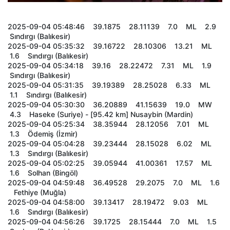
2025-09-04 05:48:46 39.1875 28.11139 7.0 ML 2.9
Sındırgı (Balıkesir)
2025-09-04 05:35:32 39.16722 28.10306 13.21 ML
1.6 Sındırgı (Balıkesir)
2025-09-04 05:34:18 39.16 28.22472 7.31 ML 1.9
Sındırgı (Balıkesir)
2025-09-04 05:31:35 39.19389 28.25028 6.33 ML
1.1 Sındırgı (Balıkesir)
2025-09-04 05:30:30 36.20889 41.15639 19.0 MW
4.3 Haseke (Suriye) - [95.42 km] Nusaybin (Mardin)
2025-09-04 05:25:34 38.35944 28.12056 7.01 ML
1.3 Ödemiş (İzmir)
2025-09-04 05:04:28 39.23444 28.15028 6.02 ML
1.3 Sındırgı (Balıkesir)
2025-09-04 05:02:25 39.05944 41.00361 17.57 ML
1.6 Solhan (Bingöl)
2025-09-04 04:59:48 36.49528 29.2075 7.0 ML 1.6
Fethiye (Muğla)
2025-09-04 04:58:00 39.13417 28.19472 9.03 ML
1.6 Sındırgı (Balıkesir)
2025-09-04 04:56:26 39.1725 28.15444 7.0 ML 1.5