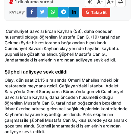
A-
A+
1 dk okuma süresi
PAYLAŞ:
Takip Et
Cumhuriyet Savcısı Ercan Kayhan (58), daha önceden
husumetli olduğu öğrenilen Mustafa Can G. (19) tarafından
Çekmeköyde bir restoranda boğazından bıçaklandı.
Cumhuriyet Savcısı Kayhan olay yerinde hayatını kaybetti.
Şüpheli ise gözaltına alındı. Şüpheli Mustafa Can G.,
Jandarmadaki işlemlerinin ardından adliyeye sevk edildi.
Şüpheli adliyeye sevk edildi
Olay, dün saat 21.15 sıralarında Ömerli Mahallesi'ndeki bir
restoranda meydana geldi. Çağlayan'daki İstanbul Adalet
Sarayı'nda Genel Soruşturma Bürosu'nda görevli Cumhuriyet
Savcısı Ercan Kayhan, daha önceden husumetli olduğu
öğrenilen Mustafa Can G. tarafından boğazından bıçaklandı.
İhbar üzerine adrese gelen acil sağlık ekiplerinin kontrollerinde
Kayhan'ın hayatını kaybettiği belirlendi. Polis ekiplerinin
çalışması ile şüpheli Mustafa Can G., kısa sürede yakalanarak
gözaltına alındı. Şüpheli jandarmadaki işlemlerinin ardından
adliyeye sevk edildi.