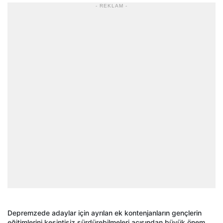
- REKLAM -
Depremzede adaylar için ayrılan ek kontenjanların gençlerin
eğitimlerini kesintisiz sürdürebilmeleri açısından büyük önem