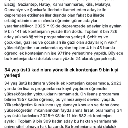
Elazığ, Gaziantep, Hatay, Kahramanmaraş, Kilis, Malatya,
Osmaniye ve Şanlıurfa illerinde ikamet eden adaylar ile
depremden etkilenen iller dışında olan fakat bu illerde
ortaöğretimin son sınıfında öğrenim gören adaylar
yararlanabiliyor. 2025-YKS'de depremzede adaylar için ayrılan
9 bin 141 ek kontenjanın yüzde 95'i doldu. Toplam 8 bin 726
aday yükseköğretim programlarına yerleşti. Şehit eş ve
çocukları, gazi eş ve çocukları ile gazi olan adaylar için vakıf
yükseköğretim kurumlarında ayrılan toplam 4 bin 45 burslu
öğrenci ek kontenjanının ise 971'ine yerleştirme yapıldı. Böylece
bu kontenjandaki doluluk oranı yüzde 24 olarak gerçekleşti.
34 yaş üstü kadınlara yönelik ek kontenjan 9 bin kişi
yerleşti
34 yaş üstü kadınlara yönelik ek kontenjan kapsamında, 2023
yılında ön lisans programlarına kayıt yaptıran öğrenciler,
yükseköğretim yolculuklarını tamamladı. Ön lisans programını
bitiren 1557 kadın öğrenci, bu yıl mezuniyet sevinci yaşadı.
Yükseköğretim Kurulu'nca uygulamaya konulan ve daha önce
yükseköğretim imkanlarından faydalanma fırsatı bulamamış 34
yaş üstü kadınlara 2025-YKS'de 11 bin 682 ek kontenjan
ayrıldı. Toplam 9 bin 309 kadın aday bu haktan yararlanarak
üniversiteli olmaya hak kazandı. Bu kontenjanlardaki doluluk