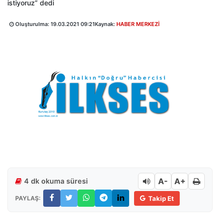
istiyoruz” dedi
Oluşturulma:
19.03.2021 09:21
Kaynak:
HABER MERKEZİ
A-
A+
4 dk okuma süresi
PAYLAŞ:
Takip Et