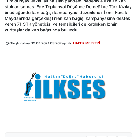
Tüm dünyayı etkisi altına alan pandemi nedeniyle azalan kan
stokları sonrası Ege Toplumsal Düşünce Derneği ve Türk Kızılay
öncülüğünde kan bağışı kampanyası düzenlendi. İzmir Konak
Meydanı'nda gerçekleştirilen kan bağışı kampanyasına destek
veren 71 STK yöneticisi ve temsilcileri de katılırken İzmirli
yurttaşlar da kan bağışında bulundu
Oluşturulma:
19.03.2021 09:26
Kaynak:
HABER MERKEZİ