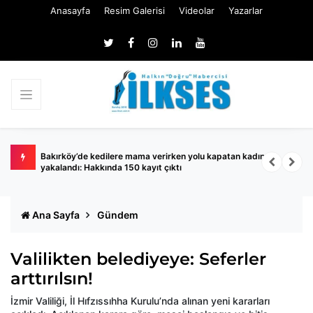
Anasayfa
Resim Galerisi
Videolar
Yazarlar
ında
Bakırköy’de kedilere mama verirken yolu kapatan kadın
S
yakalandı: Hakkında 150 kayıt çıktı
A
Ana Sayfa
Gündem
Valilikten belediyeye: Seferler
arttırılsın!
İzmir Valiliği, İl Hıfzıssıhha Kurulu’nda alınan yeni kararları