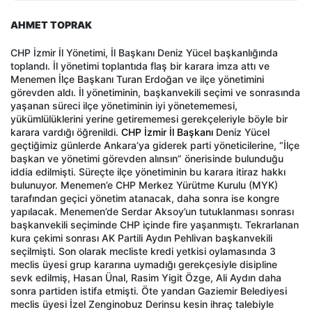
AHMET TOPRAK
CHP İzmir İl Yönetimi, İl Başkanı Deniz Yücel başkanlığında
toplandı. İl yönetimi toplantıda flaş bir karara imza attı ve
Menemen İlçe Başkanı Turan Erdoğan ve ilçe yönetimini
görevden aldı. İl yönetiminin, başkanvekili seçimi ve sonrasında
yaşanan süreci ilçe yönetiminin iyi yönetememesi,
yükümlülüklerini yerine getirememesi gerekçeleriyle böyle bir
karara vardığı öğrenildi.
CHP İzmir İl Başkanı
Deniz Yücel
geçtiğimiz günlerde Ankara’ya giderek parti yöneticilerine, “İlçe
başkan ve yönetimi görevden alınsın” önerisinde bulunduğu
iddia edilmişti. Süreçte ilçe yönetiminin bu karara itiraz hakkı
bulunuyor. Menemen’e CHP Merkez Yürütme Kurulu (MYK)
tarafından geçici yönetim atanacak, daha sonra ise kongre
yapılacak. Menemen’de Serdar Aksoy’un tutuklanması sonrası
başkanvekili seçiminde CHP içinde fire yaşanmıştı. Tekrarlanan
kura çekimi sonrası AK Partili Aydın Pehlivan başkanvekili
seçilmişti. Son olarak mecliste kredi yetkisi oylamasında 3
meclis üyesi grup kararına uymadığı gerekçesiyle disipline
sevk edilmiş, Hasan Ünal, Rasim Yigit Özge, Ali Aydın daha
sonra partiden istifa etmişti. Öte yandan Gaziemir Belediyesi
meclis üyesi İzel Zenginobuz Derinsu kesin ihraç talebiyle