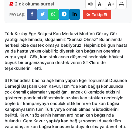
A-
A+
2 dk okuma süresi
PAYLAŞ:
Takip Et
Türk Kızılay Ege Bölgesi Kan Merkezi Müdürü Gökay Gök
yaptığı açıklamada, sloganımız ''Sensiz Olmaz" Bu anlamda
herkesi bize destek olmaya bekliyoruz. Hepimiz bir gün hasta
ya da hasta yakını olabiliriz diyerek kan bağışının önemine
vurgu yaptı. Gök, kan stoklarının düşmesi nedeniyle böylesi
büyük bir organizasyona destek veren STK'lere de
teşekkürlerini iletti.
STK'ler adına basına açıklama yapan Ege Toplumsal Düşünce
Derneği Başkanı Cem Kavur, İzmir'de kan bağışı konusunda
çok önemli çalışmalar yapıldığını, ancak ülkemizde etkisini
gösteren pandemi döneminde azalan kan stokları nedeniyle
böyle bir kampanyaya öncülük ettiklerini ve bu kan bağışı
kampanyasının tüm Türkiye'ye örnek olmasını istediklerini
belirtti. Kavur sözlerinin hemen ardından kan bağışında
bulundu. Cem Kavur yaptığı kan bağışı sonrası duyarlı tüm
vatandaşları kan bağışı konusunda duyarlı olmaya davet etti.