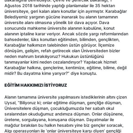
Ağustos 2018 tarihinde yaptığı planlamalar ile 35 hektarı
üniversiteye, geri kalan alanı konutlar için ayırmıştır. Karabağlar
Belediyemiz yargının gücüne inanarak bu alanın tamamının
üniversite alanı olmasına yönelik bir dava açıyor. Dava
sonucunda mahkeme üniversite alanının kabulüne, konut
alanının iptaline karar veriyor. Ancak sözde yargı reformlarından
bahsedenler, lüks konutları eğitimden, bilimden, gençlikten,
Karabağlar halkımızın talebinden üstün görüyor. İlçemize
dönüşüm, gelişim, refah getirecek olan Üniversiteden bizler
neden mahrum bırakılıyoruz? Hukukun üstünlüğünü
tanımayanlar kimi neden cezalandırıyor? Yapılacak hizmet
Karabağlar halkına, gençlerine, kentimize, eğitime, bilime, değil
midir? Bu dayatma kime yarıyor?” diye konuştu.
EĞİTİM HAKKIMIZI İSTİYORUZ
Alanın tamamına üniversite yapılmasını istediklerinin altını çizen
Uysal, “Biliyoruz ki; onlar eğitime düşman, gençliğe düşman,
Üniversitelere düşman, çocukluğumuzda her sabah okul
sıralarından okuduğumuz andımıza düşman. Onlar düşünene,
üretene, sorgulayana, konuşana düşman. Dayatmalar ile
mağdur bırakılan bu halkın hesabını yine biz gençler soracak,
Algı operasyonları ile ‘onlar üniversiteye karşı diyen’ gençliği