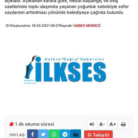
açıkladı. Açıklanan karara göre, mesai başlangıç ve bitiş
saatlerinde toplu ulaşımda yaşanan yoğunluk sebebiyle sefer
sayılarının arttırılması yönünde belediyeye çağrıda bulundu
Oluşturulma:
19.03.2021 09:27
Kaynak:
HABER MERKEZİ
A-
A+
1 dk okuma süresi
PAYLAŞ:
Takip Et