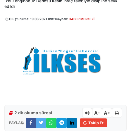
İzel Zenginobuz Derinsu kesin ihraç talebiyle disipline sevk
edildi
Oluşturulma:
19.03.2021 09:11
Kaynak:
HABER MERKEZİ
A-
A+
2 dk okuma süresi
PAYLAŞ:
Takip Et