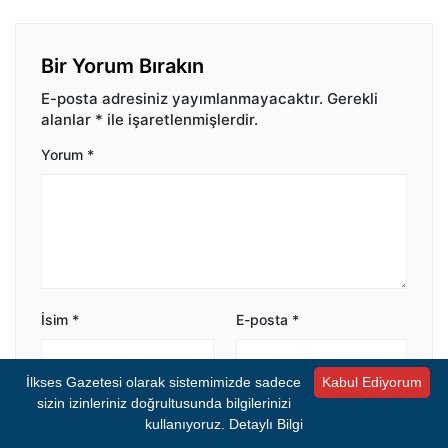
Bir Yorum Bırakın
E-posta adresiniz yayımlanmayacaktır.
Gerekli
alanlar
*
ile işaretlenmişlerdir.
Yorum
*
İsim
*
E-posta
*
İlkses Gazetesi olarak sistemimizde sadece
Kabul Ediyorum
sizin izinleriniz doğrultusunda bilgilerinizi
Bir dahaki sefere yorum yaptığımda kullanılmak
kullanıyoruz.
Detaylı Bilgi
üzere adımı ve e-posta adresimi bu tarayıcıya
kaydet.