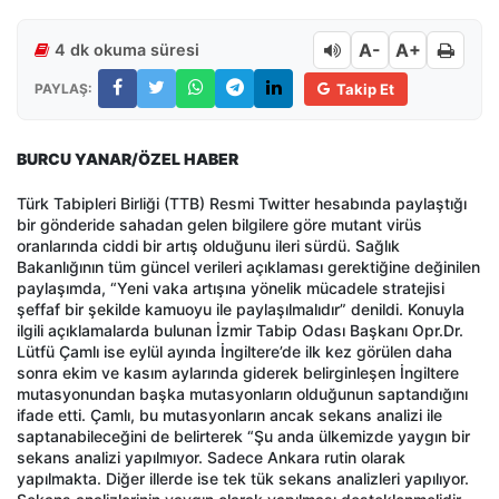
A-
A+
4 dk okuma süresi
PAYLAŞ:
Takip Et
BURCU YANAR/ÖZEL HABER
Türk Tabipleri Birliği (TTB) Resmi Twitter hesabında paylaştığı
bir gönderide sahadan gelen bilgilere göre mutant virüs
oranlarında ciddi bir artış olduğunu ileri sürdü. Sağlık
Bakanlığının tüm güncel verileri açıklaması gerektiğine değinilen
paylaşımda, “Yeni vaka artışına yönelik mücadele stratejisi
şeffaf bir şekilde kamuoyu ile paylaşılmalıdır” denildi. Konuyla
ilgili açıklamalarda bulunan İzmir Tabip Odası Başkanı Opr.Dr.
Lütfü Çamlı ise eylül ayında İngiltere’de ilk kez görülen daha
sonra ekim ve kasım aylarında giderek belirginleşen İngiltere
mutasyonundan başka mutasyonların olduğunun saptandığını
ifade etti. Çamlı, bu mutasyonların ancak sekans analizi ile
saptanabileceğini de belirterek “Şu anda ülkemizde yaygın bir
sekans analizi yapılmıyor. Sadece Ankara rutin olarak
yapılmakta. Diğer illerde ise tek tük sekans analizleri yapılıyor.