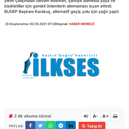
yıkım çalışmaları devam ederken, şantiye alanında yaya ve
bisikletliler için gerekli önlemlerin alınmaması isyan ettirdi.
BUGEP Başkanı Karakuş, alternatif geçiş yolu için çağrı yaptı
Oluşturulma:
02.03.2021 07:28
Kaynak:
HABER MERKEZİ
A-
A+
2 dk okuma süresi
PAYLAŞ:
Takip Et