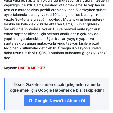
yükü yüksek saptanan olgularda mutasyonlara bakılan testlerin
yapıldığını belirtti. Çamlı, başlangıçta örnekleme ile yapılan bu
testlerin mutant virus pozitif oranları yüzde 5’lerdeyken şubat
ayı ortalarında bu sayı yüzde 10’lara, şimdi ise bu sayının
yüzde 30-40’lara ulaştığını söyledi. Mutant virüslerin giderek
baskın bir hale geldiğini de aktaran Çamlı, “Bunlar giderek
önceki virüsün yerini alıyorlar. Bu ve benzeri mutasyonların
erken saptanabilmesi için sekans analizlerinin çok sayıda
yapılması gerekmektedir. Eğer bunları yaygın yapar ve
saptarsak o zaman mutasyonlu virüs taşıyan kişilere özel
tedbirler, kısıtlamalar getirilebilir. Örneğin izolasyon süreleri
daha uzun tutulabilir. Çünkü bunların bulaştırıcılığı çok yüksek”
dedi.
Kaynak:
HABER MERKEZİ
İlkses Gazetesi'nden sıcak gelişmeleri anında
öğrenmek için Google Haberler'de bizi takip edin!
Google News'te Abone Ol