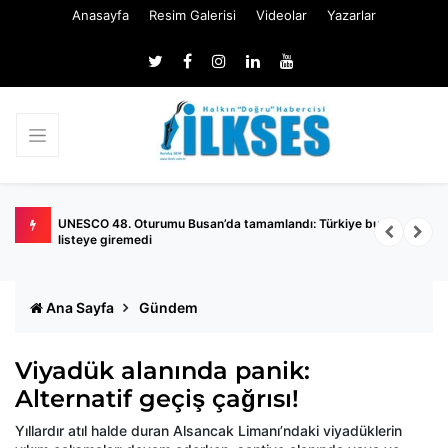
Anasayfa
Resim Galerisi
Videolar
Yazarlar
UNESCO 48. Oturumu Busan’da tamamlandı: Türkiye bu yıl
A
listeye giremedi
Ana Sayfa
Gündem
Viyadük alanında panik:
Alternatif geçiş çağrısı!
Yıllardır atıl halde duran Alsancak Limanı’ndaki viyadüklerin