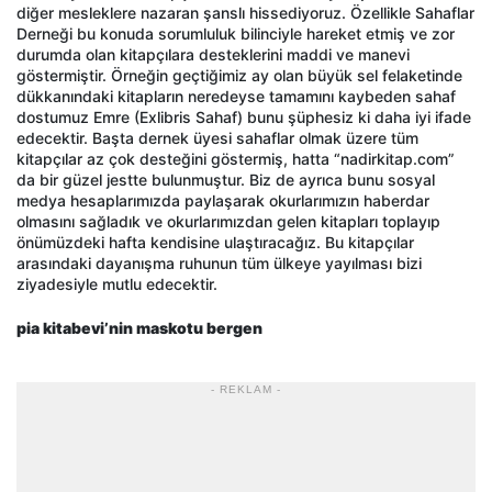
diğer mesleklere nazaran şanslı hissediyoruz. Özellikle Sahaflar
Derneği bu konuda sorumluluk bilinciyle hareket etmiş ve zor
durumda olan kitapçılara desteklerini maddi ve manevi
göstermiştir. Örneğin geçtiğimiz ay olan büyük sel felaketinde
dükkanındaki kitapların neredeyse tamamını kaybeden sahaf
dostumuz Emre (Exlibris Sahaf) bunu şüphesiz ki daha iyi ifade
edecektir. Başta dernek üyesi sahaflar olmak üzere tüm
kitapçılar az çok desteğini göstermiş, hatta “nadirkitap.com”
da bir güzel jestte bulunmuştur. Biz de ayrıca bunu sosyal
medya hesaplarımızda paylaşarak okurlarımızın haberdar
olmasını sağladık ve okurlarımızdan gelen kitapları toplayıp
önümüzdeki hafta kendisine ulaştıracağız. Bu kitapçılar
arasındaki dayanışma ruhunun tüm ülkeye yayılması bizi
ziyadesiyle mutlu edecektir.
pia kitabevi’nin maskotu bergen
- REKLAM -