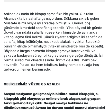
Aslında aklımda bir kitapçı açma fikri hiç yoktu. O sıralar
Alsancak’ta bir sahafta çalışıyordum. Dükkana sık sık gelen
Mustafa isimli biriyle iyi arkadaş olmuştuk. Onunla boş
günümde İzmir’deki sahafları gezerdik. Yine böylesi bir günde
Üçyol civarındaki sahafları gezerken ikimizde de aynı anda
kitapçı açma fikri belirdi. Çünkü ziyaret ettiğimiz iki sahafın da
sahafla, kitap kültürüyle, nezaketle alakaları yoktu. Bu sektör
bunların elinde olmamalıydı (nitekim şimdilerde ikisi de kapattı).
Böylece o kızgın anımızda kitapçı açmaya karar verdik ve
şakayla başlayan süreç, birkaç ay sonra gerçeğe dönüştü. İsim
bulma süreci zor olmadı aslında. İkimiz de Attila İlhan’ı pek
severdik, Pia adı da hem telaffuzu kolay hem de kulağa hoş
geliyordu, hemen benimsedik.
GELİRLERİMİZ YÜZDE 65 AZALDI
Sosyal medyanın gelişmesiyle birlikte, sanal kitapçılık, e-
kitapçılık gibi okuyucuya online olarak ulaşan, satış yapan
farklı yollar ortaya çıktı. Sosyal medya hakkında ne
düşünüyorsunuz? Ayrıca bu durum maddi manevi olarak sizi