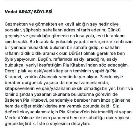
Vedat ARAZ/ SÖYLEŞİ
Gezmekten ve görmekten en keyif aldığın şey nedir diye
sorsalar, şüphesiz sahafların adresini tarih ederim. Çünkü
geçmişe ve çocukluğa gitmenin en kısa yolu, eski kitapların
içinde saklı. Bu kitaplarla yolculuk yapabilmek için ise kentinizin
bir yerinde muhakkak bulunan bir sahafa gidip, o sahafın
raflarını didik didik aramak olur. Dürüst olmak gerekirse ben
öyle yapıyorum. Bugün, raflarında eskiyi aradığım, eskiyi
buldukça, yeniyi keşfettiğim Pia Kitabevi’nden söz edeceğim.
Dergi, plak ve eski/yeni kitapların temininin yapıldığı Pia
Kitapevi, İzmir’in Alsancak semtinde yer alıyor. Pandemiyle
beraber durgunluk yaşasa da normal zamanlarında,
kitapseverlerin ve şair/yazarların eksik olmadığı bir yer. İzmir ve
İzmir dışından yazarları okurlarla buluşturma görevini de
üstlenen Pia Kitabevi, pandemiyle beraber hem imza günlerine
hem de diğer etkinliklerine ara vermek zorunda kaldı. Siz
değerli okuyucularımız için Pia Kitabevi’nin işletmeciliğini yapan
Medeni Yılmaz ile hem pandemi hem de sahaflığa dair söyleşi
gerçekleştirdik. İşte o söyleşinin detayları.