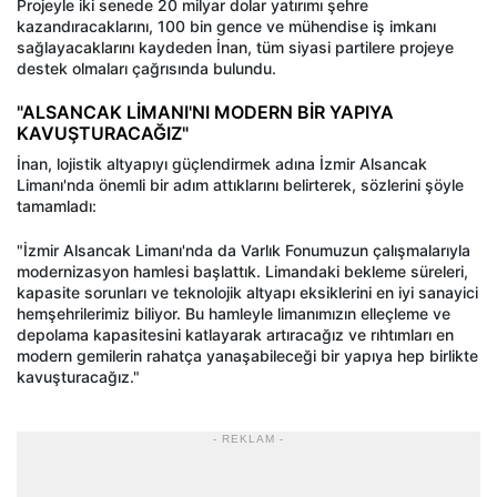
Projeyle iki senede 20 milyar dolar yatırımı şehre
kazandıracaklarını, 100 bin gence ve mühendise iş imkanı
sağlayacaklarını kaydeden İnan, tüm siyasi partilere projeye
destek olmaları çağrısında bulundu.
"ALSANCAK LİMANI'NI MODERN BİR YAPIYA
KAVUŞTURACAĞIZ"
İnan, lojistik altyapıyı güçlendirmek adına İzmir Alsancak
Limanı'nda önemli bir adım attıklarını belirterek, sözlerini şöyle
tamamladı:
"İzmir Alsancak Limanı'nda da Varlık Fonumuzun çalışmalarıyla
modernizasyon hamlesi başlattık. Limandaki bekleme süreleri,
kapasite sorunları ve teknolojik altyapı eksiklerini en iyi sanayici
hemşehrilerimiz biliyor. Bu hamleyle limanımızın elleçleme ve
depolama kapasitesini katlayarak artıracağız ve rıhtımları en
modern gemilerin rahatça yanaşabileceği bir yapıya hep birlikte
kavuşturacağız."
- REKLAM -