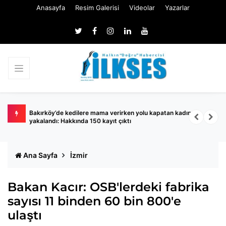
Anasayfa
Resim Galerisi
Videolar
Yazarlar
ında
Bakırköy’de kedilere mama verirken yolu kapatan kadın
S
yakalandı: Hakkında 150 kayıt çıktı
A
Ana Sayfa
İzmir
Bakan Kacır: OSB'lerdeki fabrika
sayısı 11 binden 60 bin 800'e
ulaştı