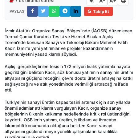
A-
A+
7 dk okuma süresi
PAYLAŞ:
Takip Et
İzmir Atatürk Organize Sanayi Bölgesi'nde (İAOSB) düzenlenen
Termal Çamur Kurutma Tesisi ve Hizmet Binaları Açılış
Töreni'nde konuşan Sanayi ve Teknoloji Bakanı Mehmet Fatih
Kacır, İzmir'e yeni yatırımlar ve projeler kazandırmanın
memnuniyetini yaşadıklarını söyledi.
Açılışı gerçekleştirilen tesisin 172 milyon liralık yatırımla hayata
geçirildiğini belirten Kacır, söz konusu yatırımın sanayinin üretim
altyapısını güçlendireceğini, çevre dostu üretim anlayışına katkı
sağlayacağını ve atık yönetiminde verimliliği artıracağını ifade
etti.
Türkiye'nin sanayi üretim kapasitesini artırmak için son yıllarda
önemli adımlar attıklarını vurgulayan Kacır, organize sanayi
bölgelerinin ülkenin kalkınma hedeflerinde kritik rol üstlendiğini
kaydetti. OSB'lerin yatırım, üretim, istihdam ve ihracatın
lokomotifi konumunda olduğunu belirten Kacır, sanayi
altyapısını güçlendirmeye yönelik çalışmaların kararlılıkla
sürdüğünü dile getirdi.