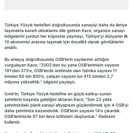
Türkiye Yüzyılı hedefleri doğrultusunda sanayiyi daha da ileriye
taşımakta kararlı olduklarını dile getiren Kacır, organize sanayi
bölgelerini yurdun her köşesine yaymayı, Türkiye'yi dünyanın ilk
10 ekonomisi arasına taşımak için öncelikli olarak gördüklerini
anlattı.
Bu anlayış doğrultusunda OSB'lerin sayılarının arttığını
vurgulayan Kacır, "2002'den bu yana OSB'lerimizin sayısını
191'den 373'e, OSB'lerde üretimde olan fabrika sayısını 11
binden 60 bin 800'e, çalışan sayısını ise 415 binden 2,7
milyona yükselttik." bilgisini paylaştı.
İzmir'in, Türkiye Yüzyılı hedefine en güçlü katkıyı sunan
şehirlerin başında geldiğini aktaran Kacır, "Son 23 yılda
şehrimizdeki planlı sanayi altyapısını güçlendirmek için 4 OSB'yi
daha şehrimize kazandırdık. OSB'lerin sayısını 14'e çıkardık.
OSB'lerimizde 97 bin ilave istihdam oluşturduk." ifadesini
kullandı.