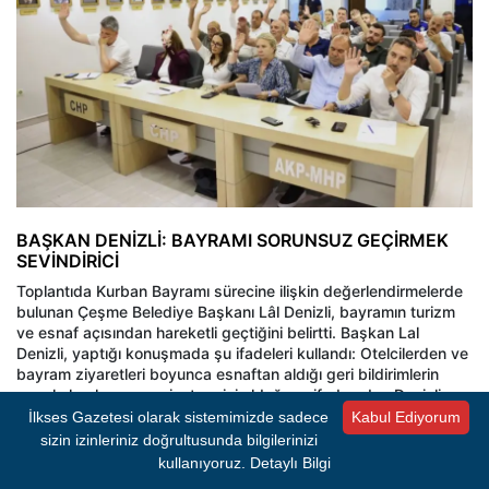
BAŞKAN DENİZLİ: BAYRAMI SORUNSUZ GEÇİRMEK
SEVİNDİRİCİ
Toplantıda Kurban Bayramı sürecine ilişkin değerlendirmelerde
bulunan Çeşme Belediye Başkanı Lâl Denizli, bayramın turizm
ve esnaf açısından hareketli geçtiğini belirtti. Başkan Lal
Denizli, yaptığı konuşmada şu ifadeleri kullandı: Otelcilerden ve
bayram ziyaretleri boyunca esnaftan aldığı geri bildirimlerin
genel olarak memnuniyet verici olduğunu ifade eden Denizli,
yaklaşan yaz sezonunun da Çeşme için bereketli geçmesini
İlkses Gazetesi olarak sistemimizde sadece
Kabul Ediyorum
temenni ederek tüm esnaf, turizm sektörü temsilcileri ve
sizin izinleriniz doğrultusunda bilgilerinizi
vatandaşlar için sağlıklı, huzurlu ve verimli bir sezon diledi.
kullanıyoruz.
Detaylı Bilgi