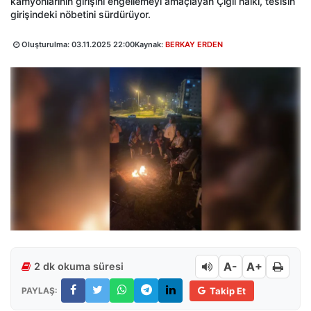
kamyonlarının girişini engellemeyi amaçlayan Çiğli halkı, tesisin
girişindeki nöbetini sürdürüyor.
Oluşturulma:
03.11.2025 22:00
Kaynak:
BERKAY ERDEN
A-
A+
2 dk okuma süresi
PAYLAŞ:
Takip Et