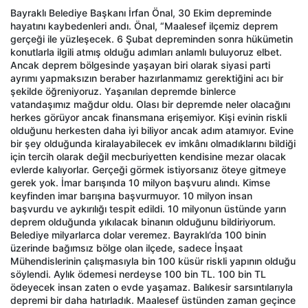
Bayraklı Belediye Başkanı İrfan Önal, 30 Ekim depreminde
hayatını kaybedenleri andı. Önal, “Maalesef ilçemiz deprem
gerçeği ile yüzleşecek. 6 Şubat depreminden sonra hükümetin
konutlarla ilgili atmış olduğu adımları anlamlı buluyoruz elbet.
Ancak deprem bölgesinde yaşayan biri olarak siyasi parti
ayrımı yapmaksızın beraber hazırlanmamız gerektiğini acı bir
şekilde öğreniyoruz. Yaşanılan depremde binlerce
vatandaşımız mağdur oldu. Olası bir depremde neler olacağını
herkes görüyor ancak finansmana erişemiyor. Kişi evinin riskli
olduğunu herkesten daha iyi biliyor ancak adım atamıyor. Evine
bir şey olduğunda kiralayabilecek ev imkânı olmadıklarını bildiği
için tercih olarak değil mecburiyetten kendisine mezar olacak
evlerde kalıyorlar. Gerçeği görmek istiyorsanız öteye gitmeye
gerek yok. İmar barışında 10 milyon başvuru alındı. Kimse
keyfinden imar barışına başvurmuyor. 10 milyon insan
başvurdu ve aykırılığı tespit edildi. 10 milyonun üstünde yarın
deprem olduğunda yıkılacak binanın olduğunu bildiriyorum.
Belediye milyarlarca dolar veremez. Bayraklı’da 100 binin
üzerinde bağımsız bölge olan ilçede, sadece İnşaat
Mühendislerinin çalışmasıyla bin 100 küsür riskli yapının olduğu
söylendi. Aylık ödemesi nerdeyse 100 bin TL. 100 bin TL
ödeyecek insan zaten o evde yaşamaz. Balıkesir sarsıntılarıyla
depremi bir daha hatırladık. Maalesef üstünden zaman geçince