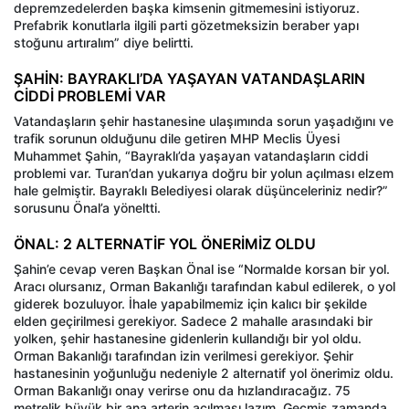
depremzedelerden başka kimsenin gitmemesini istiyoruz.
Prefabrik konutlarla ilgili parti gözetmeksizin beraber yapı
stoğunu artıralım” diye belirtti.
ŞAHİN: BAYRAKLI’DA YAŞAYAN VATANDAŞLARIN
CİDDİ PROBLEMİ VAR
Vatandaşların şehir hastanesine ulaşımında sorun yaşadığını ve
trafik sorunun olduğunu dile getiren MHP Meclis Üyesi
Muhammet Şahin, “Bayraklı’da yaşayan vatandaşların ciddi
problemi var. Turan’dan yukarıya doğru bir yolun açılması elzem
hale gelmiştir. Bayraklı Belediyesi olarak düşünceleriniz nedir?”
sorusunu Önal’a yöneltti.
ÖNAL: 2 ALTERNATİF YOL ÖNERİMİZ OLDU
Şahin’e cevap veren Başkan Önal ise “Normalde korsan bir yol.
Aracı olursanız, Orman Bakanlığı tarafından kabul edilerek, o yol
giderek bozuluyor. İhale yapabilmemiz için kalıcı bir şekilde
elden geçirilmesi gerekiyor. Sadece 2 mahalle arasındaki bir
yolken, şehir hastanesine gidenlerin kullandığı bir yol oldu.
Orman Bakanlığı tarafından izin verilmesi gerekiyor. Şehir
hastanesinin yoğunluğu nedeniyle 2 alternatif yol önerimiz oldu.
Orman Bakanlığı onay verirse onu da hızlandıracağız. 75
metrelik büyük bir ana arterin açılması lazım. Geçmiş zamanda