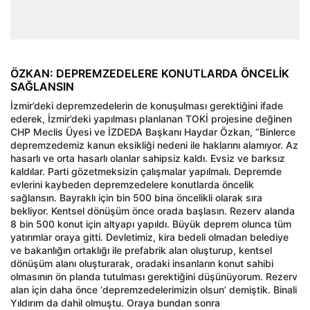
ÖZKAN: DEPREMZEDELERE KONUTLARDA ÖNCELİK
SAĞLANSIN
İzmir’deki depremzedelerin de konuşulması gerektiğini ifade
ederek, İzmir’deki yapılması planlanan TOKİ projesine değinen
CHP Meclis Üyesi ve İZDEDA Başkanı Haydar Özkan, “Binlerce
depremzedemiz kanun eksikliği nedeni ile haklarını alamıyor. Az
hasarlı ve orta hasarlı olanlar sahipsiz kaldı. Evsiz ve barksız
kaldılar. Parti gözetmeksizin çalışmalar yapılmalı. Depremde
evlerini kaybeden depremzedelere konutlarda öncelik
sağlansın. Bayraklı için bin 500 bina öncelikli olarak sıra
bekliyor. Kentsel dönüşüm önce orada başlasın. Rezerv alanda
8 bin 500 konut için altyapı yapıldı. Büyük deprem olunca tüm
yatırımlar oraya gitti. Devletimiz, kira bedeli olmadan belediye
ve bakanlığın ortaklığı ile prefabrik alan oluşturup, kentsel
dönüşüm alanı oluşturarak, oradaki insanların konut sahibi
olmasının ön planda tutulması gerektiğini düşünüyorum. Rezerv
alan için daha önce ‘depremzedelerimizin olsun’ demiştik. Binali
Yıldırım da dahil olmuştu. Oraya bundan sonra