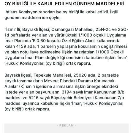
OY BİRLİĞİ İLE KABUL EDİLEN GÜNDEM MADDELERİ
İhtisas Komisyon raporları ise oy birliği ile kabul edildi. İlgili
gündem maddeleri ise şöyle;
''İzmir İli, Bayraklı İlçesi, Osmangazi Mahallesi, 25N-2c ve 25O-
1d paftalarda yer alan ve yürürlükteki 1/1000 ölçekli Uygulama
İmar Planında ‘E:0.60 koşullu Özel Eğitim Alanı’ kullanımında
kalan 4159 ada, 1 parselin yapılaşma koşullarının değiştirilmesi
ve plan notu ilave edilmesine ilişkin hazırlatılan 1/1000 Ölçekli
Uygulama İmar Planı değişikliği önerisinin kabulüne ilişkin ‘İmar’,
‘Hukuk’ Komisyonları (oy birliği) ortak raporu.
Bayraklı İlçesi, Tepekule Mahallesi, 25020 ada, 2 parselde
kayıtlı taşınmazların Mevcut Plandaki Durumu Korunacak
Alanlar (K) sınırı içerisine alınmasına ilişkin önerge ekindeki
listede yer alan başvuruların, 3194 sayılı İmar Kanunu’nun 8/b
maddesi ve 5216 sayılı Büyükşehir Belediyesi Kanununun 7/b
maddesi uyarınca kabulüne ilişkin ‘İmar’, ‘Hukuk’ Komisyonları
(oy birliği) ortak raporu.
- REKLAM -