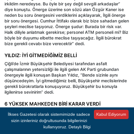
irkildim neredeyse. Bu öyle bir şey değil sevgili arkadaşlar”
diye konuştu. Önerge üzerine son sözü alan Özgür Kaner ise
neden bu soru önergesini verdiklerini açıklayarak, İlgili önerge
bir soru önergesi. Cumhur İttifakı olarak biz bize sahadan gelen
şeyleri meclise taşıyoruz. Önerge şudur: Burada bir risk var.
Halk diliyle anlatmak gerekirse; personel ATM personeli mi? Biz
böyle bir duyumu elbette meclise taşıyacağız. İlgili bürokrat
bize gerekli cevabı bize verecektir” dedi.
YILDIZ: İYİ GİTMEDİĞİMİZ BELLİ
Çiğli’de İzmir Büyükşehir Belediyesi tarafından asfalt
çalışmalarının yetersizliği ile ilgili gelen AK Parti grubundan
önergeyle ilgili konuşan Başkan Yıldız, “Bende sizinle aynı
düşüncedeyim. İyi gitmediğimiz belli, Büyükşehir meclislerinde
gerekli bürokratlarla konuşuyoruz. Büyükşehir bu konuyla
ilgilenirse sevinirim” dedi.
6 YÜKSEK MAHKEDEN BİRİ KARAR VERDİ
Dilek ve Temenni Bölümüne geçilen meclise Harmandalı
İlkses Gazetesi olarak sistemimizde sadece
Kabul Ediyorum
Çöplüğünün son durumunu gündeme taşındı. Başkan Yıldız’ın
sizin izinleriniz doğrultusunda bilgilerinizi
çöplüğün durumu konusunda yeni bir bilgiye sahip olup,
kullanıyoruz.
Detaylı Bilgi
olmadığını soran AK Partili Mürşit Avcı, “Buraya gelemeden