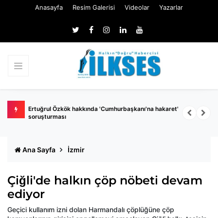
Anasayfa
Resim Galerisi
Videolar
Yazarlar
 belli
Ertuğrul Özkök hakkında 'Cumhurbaşkanı'na hakaret'
Ç
soruşturması
k
Ana Sayfa
İzmir
Çiğli'de halkın çöp nöbeti devam
ediyor
Geçici kullanım izni dolan Harmandalı çöplüğüne çöp