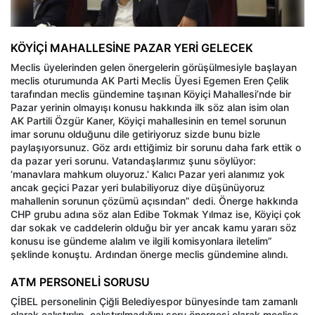
KÖYİÇİ MAHALLESİNE PAZAR YERİ GELECEK
Meclis üyelerinden gelen önergelerin görüşülmesiyle başlayan
meclis oturumunda AK Parti Meclis Üyesi Egemen Eren Çelik
tarafından meclis gündemine taşınan Köyiçi Mahallesi’nde bir
Pazar yerinin olmayışı konusu hakkında ilk söz alan isim olan
AK Partili Özgür Kaner, Köyiçi mahallesinin en temel sorunun
imar sorunu olduğunu dile getiriyoruz sizde bunu bizle
paylaşıyorsunuz. Göz ardı ettiğimiz bir sorunu daha fark ettik o
da pazar yeri sorunu. Vatandaşlarımız şunu söylüyor:
‘manavlara mahkum oluyoruz.’ Kalıcı Pazar yeri alanımız yok
ancak geçici Pazar yeri bulabiliyoruz diye düşünüyoruz
mahallenin sorunun çözümü açısından” dedi. Önerge hakkında
CHP grubu adına söz alan Edibe Tokmak Yılmaz ise, Köyiçi çok
dar sokak ve caddelerin olduğu bir yer ancak kamu yararı söz
konusu ise gündeme alalım ve ilgili komisyonlara iletelim”
şeklinde konuştu. Ardından önerge meclis gündemine alındı.
ATM PERSONELİ SORUSU
ÇİBEL personelinin Çiğli Belediyespor bünyesinde tam zamanlı
olarak çalıştırılıp, çalıştırılmadığını soru önergesi olarak meclise