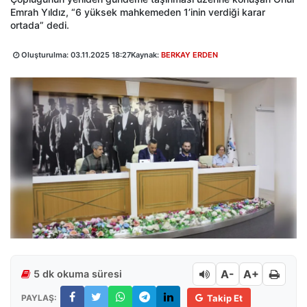
Emrah Yıldız, “6 yüksek mahkemeden 1’inin verdiği karar
ortada” dedi.
Oluşturulma:
03.11.2025 18:27
Kaynak:
BERKAY ERDEN
A-
A+
5 dk okuma süresi
PAYLAŞ:
Takip Et