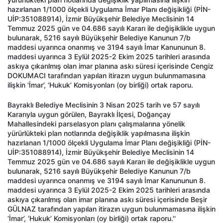
hazırlanan 1/1000 ölçekli Uygulama İmar Planı değişikliği (PİN-
UİP:351088914), İzmir Büyükşehir Belediye Meclisinin 14
Temmuz 2025 gün ve 04.686 sayılı Kararı ile değişiklikle uygun
bulunarak, 5216 sayılı Büyükşehir Belediye Kanunun 7/b
maddesi uyarınca onanmış ve 3194 sayılı İmar Kanununun 8.
maddesi uyarınca 3 Eylül 2025-2 Ekim 2025 tarihleri arasında
askıya çıkarılmış olan imar planına askı süresi içerisinde Cengiz
DOKUMACI tarafından yapılan itirazın uygun bulunmamasına
ilişkin ‘İmar’, ‘Hukuk’ Komisyonları (oy birliği) ortak raporu.
Bayraklı Belediye Meclisinin 3 Nisan 2025 tarih ve 57 sayılı
Kararıyla uygun görülen, Bayraklı İlçesi, Doğançay
Mahallesindeki parselasyon planı çalışmalarına yönelik
yürürlükteki plan notlarında değişiklik yapılmasına ilişkin
hazırlanan 1/1000 ölçekli Uygulama İmar Planı değişikliği (PİN-
UİP:351088914), İzmir Büyükşehir Belediye Meclisinin 14
Temmuz 2025 gün ve 04.686 sayılı Kararı ile değişiklikle uygun
bulunarak, 5216 sayılı Büyükşehir Belediye Kanunun 7/b
maddesi uyarınca onanmış ve 3194 sayılı İmar Kanununun 8.
maddesi uyarınca 3 Eylül 2025-2 Ekim 2025 tarihleri arasında
askıya çıkarılmış olan imar planına askı süresi içerisinde Beşir
GÜLNAZ tarafından yapılan itirazın uygun bulunmamasına ilişkin
‘İmar’, ‘Hukuk’ Komisyonları (oy birliği) ortak raporu.''