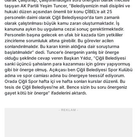
taşıyan AK Partili Yeşim Tuncer, “Belediyemizin mali disiplini ve
hukuki düzen açısından önemli bir konu ÇİBEL’e ait 25
personelin daimi olarak Çiğli Belediyespor’da tam zamanlı
olarak çalıştırılması büyük kamu zararı oluşturmaktadır. İş
kanununa aykırı bu uygulama cezai sonuç gerektirmektedir.
Personelin başına gelecek en ufak bir kazada tüm yetkililer
zincirleme sorumluluk altına girebilir. Bu görevler acilen
sonlandırılmalıdır. Bu kararı kimin aldığına dair soruşturma
başlatılmalıdır” dedi. Tuncer’e önergenin yanlış bir önerge
olduğu şeklinde cevap veren Başkan Yıldız, “Çiğli Belediyesi
sanki üçüncü şahısların para kazanması için görev yapıyormuş
gibi bir önerge olmuş. Açıkçası ben Çiğli Belediyesi Spor Kulübü
adına ve spor camiası adına bu önergeye teessüf ediyorum.
Orada Çiğli Spor hafta içi ve hafta sonları kurslar düzenli. Bu
tesis de Çiğli Belediyesi'ne ait. Bence sizin bu soru önergeniz
gayet kötü bir önerge” ifadelerini aktardı.
- REKLAM -