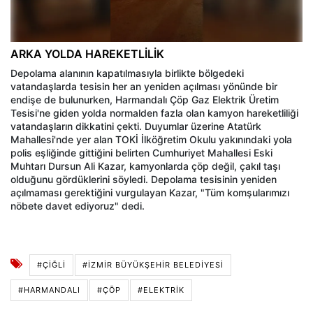
ARKA YOLDA HAREKETLİLİK
Depolama alanının kapatılmasıyla birlikte bölgedeki
vatandaşlarda tesisin her an yeniden açılması yönünde bir
endişe de bulunurken, Harmandalı Çöp Gaz Elektrik Üretim
Tesisi'ne giden yolda normalden fazla olan kamyon hareketliliği
vatandaşların dikkatini çekti. Duyumlar üzerine Atatürk
Mahallesi'nde yer alan TOKİ İlköğretim Okulu yakınındaki yola
polis eşliğinde gittiğini belirten Cumhuriyet Mahallesi Eski
Muhtarı Dursun Ali Kazar, kamyonlarda çöp değil, çakıl taşı
olduğunu gördüklerini söyledi. Depolama tesisinin yeniden
açılmaması gerektiğini vurgulayan Kazar, "Tüm komşularımızı
nöbete davet ediyoruz" dedi.
#ÇIĞLI
#İZMIR BÜYÜKŞEHIR BELEDIYESI
#HARMANDALI
#ÇÖP
#ELEKTRIK