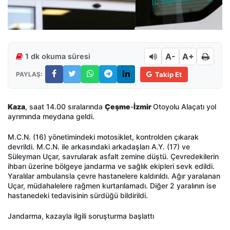
A-
A+
1 dk okuma süresi
PAYLAŞ:
Takip Et
Kaza
, saat 14.00 sıralarında
Çeşme
-
İzmir
Otoyolu Alaçatı yol
ayrımında meydana geldi.
M.C.N. (16) yönetimindeki motosiklet, kontrolden çıkarak
devrildi. M.C.N. ile arkasındaki arkadaşları A.Y. (17) ve
Süleyman Uçar, savrularak asfalt zemine düştü. Çevredekilerin
ihbarı üzerine bölgeye jandarma ve sağlık ekipleri sevk edildi.
Yaralılar ambulansla çevre hastanelere kaldırıldı. Ağır yaralanan
Uçar, müdahalelere rağmen kurtarılamadı. Diğer 2 yaralının ise
hastanedeki tedavisinin sürdüğü bildirildi.
Jandarma, kazayla ilgili soruşturma başlattı