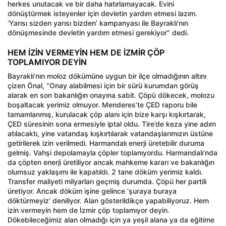
herkes unutacak ve bir daha hatırlamayacak. Evini
dönüştürmek isteyenler için devletin yardım etmesi lazım.
‘Yarısı sizden yarısı bizden’ kampanyası ile Bayraklı’nın
dönüşmesinde devletin yardım etmesi gerekiyor” dedi.
HEM İZİN VERMEYİN HEM DE İZMİR ÇÖP
TOPLAMIYOR DEYİN
Bayraklı’nın moloz dökümüne uygun bir ilçe olmadığının altını
çizen Önal, “Onay alabilmesi için bir sürü kurumdan görüş
alarak en son bakanlığın onayına sabit. Çöpü dökecek, molozu
boşaltacak yerimiz olmuyor. Menderes’te ÇED raporu bile
tamamlanmış, kurulacak çöp alanı için bize karşı kışkırtarak,
ÇED süresinin sona ermesiyle iptal oldu. Tire’de keza yine adım
atılacaktı, yine vatandaş kışkırtılarak vatandaşlarımızın üstüne
getirilerek izin verilmedi. Harmandalı enerji üretebilir duruma
gelmiş. Vahşi depolamayla çöpler toplanıyordu. Harmandalı’nda
da çöpten enerji üretiliyor ancak mahkeme kararı ve bakanlığın
olumsuz yaklaşımı ile kapatıldı. 2 tane döküm yerimiz kaldı.
Transfer maliyeti milyarları geçmiş durumda. Çöpü her partili
üretiyor. Ancak döküm işine gelince ‘şuraya buraya
döktürmeyiz’ deniliyor. Alan gösterildikçe yapabiliyoruz. Hem
izin vermeyin hem de İzmir çöp toplamıyor deyin.
Dökebileceğimiz alan olmadığı için ya yeşil alana ya da eğitime