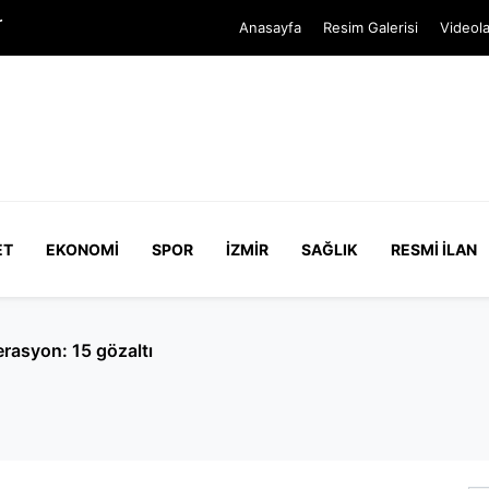
r
Anasayfa
Resim Galerisi
Videola
ET
EKONOMI
SPOR
İZMIR
SAĞLIK
RESMI İLAN
lkay Çiçek’in ifadesi ortaya çıktı: Mesajlar yapay zeka üre