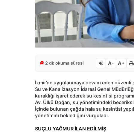
A-
A+
2 dk okuma süresi
İzmir’de uygulanmaya devam eden düzenli su
Su ve Kanalizasyon İdaresi Genel Müdürlüğü
kuraklığı işaret ederek su kesintisi programı
Av. Ülkü Doğan, su yönetimindeki beceriksizl
İçinde bulunan çağda hala su kesintisi yapı
yönetimini beklediğini vurguladı.
SUÇLU YAĞMUR İLAN EDİLMİŞ