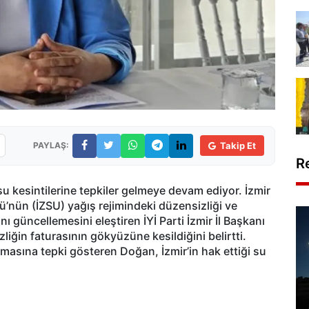
PAYLAŞ:
Takip Et
R
 kesintilerine tepkiler gelmeye devam ediyor. İzmir
’nün (İZSU) yağış rejimindeki düzensizliği ve
nı güncellemesini eleştiren İYİ Parti İzmir İl Başkanı
iğin faturasının gökyüzüne kesildiğini belirtti.
lmasına tepki gösteren Doğan, İzmir’in hak ettiği su