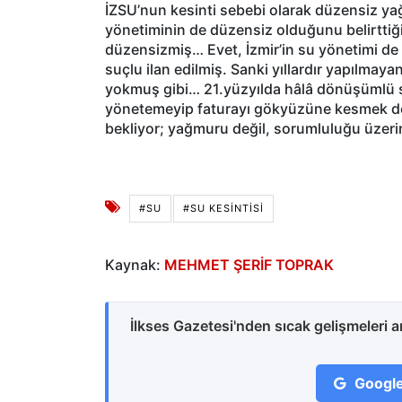
İZSU’nun kesinti sebebi olarak düzensiz yağ
yönetiminin de düzensiz olduğunu belirttiği
düzensizmiş… Evet, İzmir’in su yönetimi de 
suçlu ilan edilmiş. Sanki yıllardır yapılmay
yokmuş gibi… 21.yüzyılda hâlâ dönüşümlü su
yönetemeyip faturayı gökyüzüne kesmek de 
bekliyor; yağmuru değil, sorumluluğu üzerin
#SU
#SU KESINTISI
Kaynak:
MEHMET ŞERİF TOPRAK
İlkses Gazetesi'nden sıcak gelişmeleri 
Google