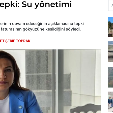
epki: Su yönetimi
lerinin devam edeceğinin açıklamasına tepki
faturasının gökyüzüne kesildiğini söyledi.
T ŞERİF TOPRAK