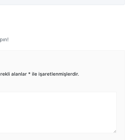
pın!
ekli alanlar
*
ile işaretlenmişlerdir.