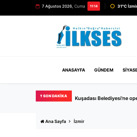
7 Ağustos 2026,
Cuma
31°C İzmi
11:14
ANASAYFA
GÜNDEM
SIYAS
SON DAKIKA
Menderes Belediye Başkanı İ
Ana Sayfa
İzmir