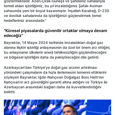
göstermektedir. Azeri-Çırak-Güneşli ve Şahdeniz sahalarıyla
temeli atılan işbirliğimiz, bu yıl imzaladığımız Şafak-Asiman
sahasında yeni bir boyut kazanmıştır. İnşallah Karabağ, D-230
ve dostluk sahalarında da işbirliğimizi güçlendirmek temel
hedeflerimiz arasındadır."
"Küresel piyasalarda güvenilir ortaklar olmaya devam
edeceğiz"
Bayraktar, 14 Mayıs 2024 tarihinde imzaladıkları doğal gaz
alanına ilişkin işbirliği anlaşmasının da özel bir önem arz ettiğini,
bu anlaşmanın ülkelerin enerji tehlikesizliğini güçlendireceğini
ve bölgesel işbirliğini daha da pekiştireceğini dile getirdi.
Azerbaycan'dan Türkiye'ye doğal gaz arzının artırılması
yönündeki çalışmaların da hızla ilerlemesini temenni ettiklerini
söyleyen Bayraktar, Iğdır-Nahçıvan Doğalgaz Boru Hattı'nın
Nahçıvan'ın arz güvenliğini garanti altına aldığını ve Türkiye ile
Azerbaycan arasındaki bağları daha da kuvvetlendirdiğini
belirtti.