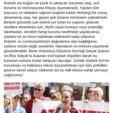
Atatürk evi bugün ne yazık ki yıkılacak durumda olup, acil
koruma ve restorasyona ihtiyaç duymaktadır. Yapılan tüm
başvuru ve taleplere rağmen bugüne kadar herhangi bir sonuç
alınamamış olup, her geçen gün binanın ömründen çalmaktadır.
Bizlerin gözünde çok önemli yer tutan bu yapının, gelecek
nesillere aktarılması için, hiçbir siyasi konuya veya polemiğe
takılmadan, devletin hangi kurumu tarafından yapılacaksa
yapılsın bir an önce müdahale edilmesini talep ediyoruz.
Atatürk ve cumhuriyetimizin değerlerine olan bağlılığımız,
sadece sözde değil, eserlerini, hatıralarını ve mirasını yaşatarak
gösterilmelidir. Bizler Atatürkçü Düşünce Derneği Selçuk Şubesi
ve Efes Selçuk’ta bulunan sivil toplum örgütleri olarak bu
konunun sonuna kadar takipçisi olacağız. Çamlık Atatürk Evi’nin
korunması ve halkımıza tekrar kazandırılması için tüm yetkilileri
göreve davet ediyor, halkımızı da bu milli mirasa sahip çıkmaya
çağırıyoruz.”