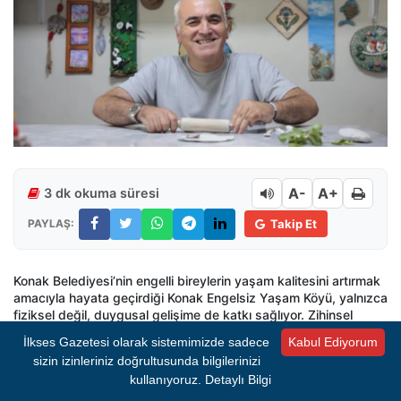
A-
A+
3 dk okuma süresi
PAYLAŞ:
Takip Et
Konak Belediyesi’nin engelli bireylerin yaşam kalitesini artırmak
amacıyla hayata geçirdiği Konak Engelsiz Yaşam Köyü, yalnızca
fiziksel değil, duygusal gelişime de katkı sağlıyor. Zihinsel
engelli Ali Ekber Bulut’un hikayesi ise bu köydeki umut dolu
İlkses Gazetesi olarak sistemimizde sadece
Kabul Ediyorum
yaşam öykülerinden biri. 53 yaşında olan Ali Ekber, geç
sizin izinleriniz doğrultusunda bilgilerinizi
yürümek, geç konuşmak gibi zorluklar yaşamış ve uzun bir
kullanıyoruz.
Detaylı Bilgi
tedavi sürecinden sonra, Konak Engelsiz Yaşam Köyü’nde
hayatına yeni bir yön verdi. Hem eğitimdeki başarısı hem de her