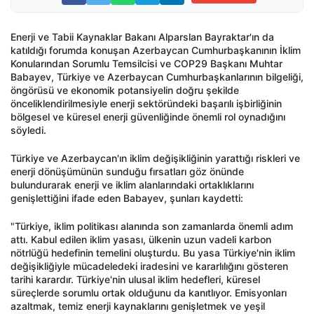
Enerji ve Tabii Kaynaklar Bakanı Alparslan Bayraktar'ın da
katıldığı forumda konuşan Azerbaycan Cumhurbaşkanının İklim
Konularından Sorumlu Temsilcisi ve COP29 Başkanı Muhtar
Babayev, Türkiye ve Azerbaycan Cumhurbaşkanlarının bilgeliği,
öngörüsü ve ekonomik potansiyelin doğru şekilde
önceliklendirilmesiyle enerji sektöründeki başarılı işbirliğinin
bölgesel ve küresel enerji güvenliğinde önemli rol oynadığını
söyledi.
Türkiye ve Azerbaycan'ın iklim değişikliğinin yarattığı riskleri ve
enerji dönüşümünün sunduğu fırsatları göz önünde
bulundurarak enerji ve iklim alanlarındaki ortaklıklarını
genişlettiğini ifade eden Babayev, şunları kaydetti:
"Türkiye, iklim politikası alanında son zamanlarda önemli adım
attı. Kabul edilen iklim yasası, ülkenin uzun vadeli karbon
nötrlüğü hedefinin temelini oluşturdu. Bu yasa Türkiye'nin iklim
değişikliğiyle mücadeledeki iradesini ve kararlılığını gösteren
tarihi karardır. Türkiye'nin ulusal iklim hedefleri, küresel
süreçlerde sorumlu ortak olduğunu da kanıtlıyor. Emisyonları
azaltmak, temiz enerji kaynaklarını genişletmek ve yeşil