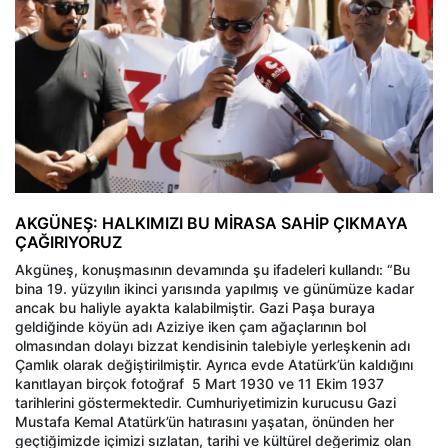
AKGÜNEŞ: HALKIMIZI BU MİRASA SAHİP ÇIKMAYA
ÇAĞIRIYORUZ
Akgüneş, konuşmasının devamında şu ifadeleri kullandı: “Bu
bina 19. yüzyılın ikinci yarısında yapılmış ve günümüze kadar
ancak bu haliyle ayakta kalabilmiştir. Gazi Paşa buraya
geldiğinde köyün adı Aziziye iken çam ağaçlarının bol
olmasından dolayı bizzat kendisinin talebiyle yerleşkenin adı
Çamlık olarak değiştirilmiştir. Ayrıca evde Atatürk’ün kaldığını
kanıtlayan birçok fotoğraf 5 Mart 1930 ve 11 Ekim 1937
tarihlerini göstermektedir. Cumhuriyetimizin kurucusu Gazi
Mustafa Kemal Atatürk’ün hatırasını yaşatan, önünden her
geçtiğimizde içimizi sızlatan, tarihi ve kültürel değerimiz olan