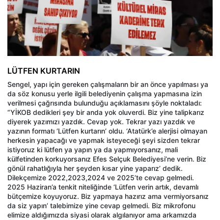
LÜTFEN KURTARIN
Sengel, yapı için gereken çalışmaların bir an önce yapılması ya
da söz konusu yerle ilgili belediyenin çalışma yapmasına izin
verilmesi çağrısında bulunduğu açıklamasını şöyle noktaladı:
“YİKOB dedikleri şey bir anda yok oluverdi. Biz yine talipkarız
diyerek yazımızı yazdık. Cevap yok. Tekrar yazı yazdık ve
yazının formatı ‘Lütfen kurtarın’ oldu. ‘Atatürk’e alerjisi olmayan
herkesin yapacağı ve yapmak isteyeceği şeyi sizden tekrar
istiyoruz ki lütfen ya yapın ya da yapmıyorsanız, mali
külfetinden korkuyorsanız Efes Selçuk Belediyesi’ne verin. Biz
gönül rahatlığıyla her şeyden kısar yine yaparız’ dedik.
Dilekçemize 2022,2023,2024 ve 2025’te cevap gelmedi.
2025 Haziran’a tenkit niteliğinde ‘Lütfen verin artık, devamlı
bütçemize koyuyoruz. Biz yapmaya hazırız ama vermiyorsanız
da siz yapın’ talebimize yine cevap gelmedi. Biz mikrofonu
elimize aldığımızda siyasi olarak algılanıyor ama arkamızda