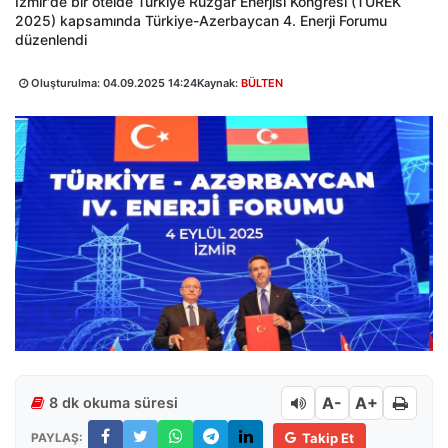
İzmir'de bir otelde Türkiye Rüzgar Enerjisi Kongresi (TÜREK
2025) kapsamında Türkiye-Azerbaycan 4. Enerji Forumu
düzenlendi
Oluşturulma:
04.09.2025 14:24
Kaynak:
BÜLTEN
A-
A+
8 dk okuma süresi
PAYLAŞ:
Takip Et