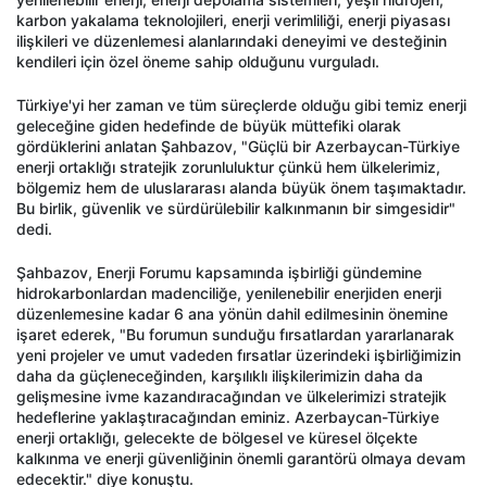
karbon yakalama teknolojileri, enerji verimliliği, enerji piyasası
ilişkileri ve düzenlemesi alanlarındaki deneyimi ve desteğinin
kendileri için özel öneme sahip olduğunu vurguladı.
Türkiye'yi her zaman ve tüm süreçlerde olduğu gibi temiz enerji
geleceğine giden hedefinde de büyük müttefiki olarak
gördüklerini anlatan Şahbazov, "Güçlü bir Azerbaycan-Türkiye
enerji ortaklığı stratejik zorunluluktur çünkü hem ülkelerimiz,
bölgemiz hem de uluslararası alanda büyük önem taşımaktadır.
Bu birlik, güvenlik ve sürdürülebilir kalkınmanın bir simgesidir"
dedi.
Şahbazov, Enerji Forumu kapsamında işbirliği gündemine
hidrokarbonlardan madenciliğe, yenilenebilir enerjiden enerji
düzenlemesine kadar 6 ana yönün dahil edilmesinin önemine
işaret ederek, "Bu forumun sunduğu fırsatlardan yararlanarak
yeni projeler ve umut vadeden fırsatlar üzerindeki işbirliğimizin
daha da güçleneceğinden, karşılıklı ilişkilerimizin daha da
gelişmesine ivme kazandıracağından ve ülkelerimizi stratejik
hedeflerine yaklaştıracağından eminiz. Azerbaycan-Türkiye
enerji ortaklığı, gelecekte de bölgesel ve küresel ölçekte
kalkınma ve enerji güvenliğinin önemli garantörü olmaya devam
edecektir." diye konuştu.