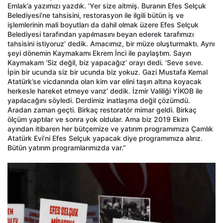
Emlak’a yazımızı yazdık. ‘Yer size aitmiş. Buranın Efes Selçuk
Belediyesi’ne tahsisini, restorasyon ile ilgili bütün iş ve
işlemlerinin mali boyutları da dahil olmak üzere Efes Selçuk
Belediyesi tarafından yapılmasını beyan ederek tarafımızı
tahsisini istiyoruz’ dedik. Amacımız, bir müze oluşturmaktı. Aynı
şeyi dönemin Kaymakamı Ekrem İnci ile paylaştım. Sayın
Kaymakam ‘Siz değil, biz yapacağız’ orayı dedi. ‘Seve seve.
İpin bir ucunda siz bir ucunda biz yokuz. Gazi Mustafa Kemal
Atatürk’se vicdanında olan kim var elini taşın altına koyacak
herkesle hareket etmeye varız’ dedik. İzmir Valiliği YİKOB ile
yapılacağını söyledi. Derdimiz inatlaşma değil çözümdü.
Aradan zaman geçti. Birkaç restoratör mimar geldi. Birkaç
ölçüm yaptılar ve sonra yok oldular. Ama biz 2019 Ekim
ayından itibaren her bütçemize ve yatırım programımıza Çamlık
Atatürk Evi’ni Efes Selçuk yapacak diye programımıza alırız.
Bütün yatırım programlarımızda var.”