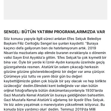
SENGEL: BÜTÜN YATIRIM PROGRAMLARIMIZDA VAR
Söz konusu yapıyla ilgili süreci anlatan Efes Selçuk Belediye
Başkanı Filiz Ceritoğlu Sengel ise şunları kaydetti: “Buraya
kaçıncı defa geliyorum ben de hatırlamıyorum artık. 2019
Nisan'da mazbatamı alıp elimde buranın evraklarıyla o dönemin
valisi Sayın Erol Ayyıldız’a gittim. ‘Efes Selçuk'ta çok kıymetli bir
bina var. Öyle bir yerde ki İzmir-Aydın karayolu üzerinde geçiş
güzergahında resmen. Atatürk'ün selam çıkacağı herkesin
gözüne gözüne gösterebileceğimiz bir değer var ama çürüyor.
Çürümeye yüz tuttu ve yarın öbür gün bu değeri
kaybettiğimizde giden çok büyük bir şey olacak ve hep birlikte
üzüleceğiz’ dedim.Elimdeki kent belleğinde var olan bütün
orijinal fotoğraflarıyla bütün dokümantasyonlarıyla 1930’larda
Gazi Mustafa Kemal Atatürk'ün buraya geldiğinden bahsettim.
Gazi Mustafa Kemal Atatürk'ü ağırlamış bir ilçedir Efes Selçuk.
Ve biz adını yaşatmak o maneviyatını yükseltmek istiyoruz. Bu
konuda bize yardımcı olun’ dedim. Temmuz 2019’da Milli