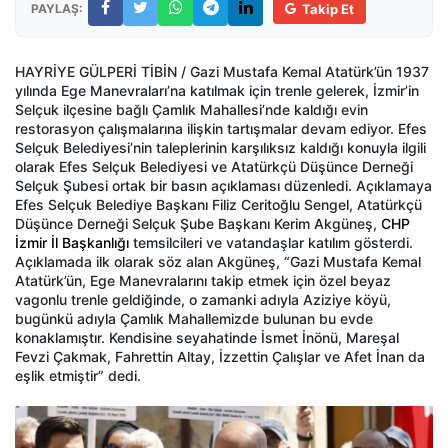
PAYLAŞ:
Takip Et
HAYRİYE GÜLPERİ TİBİN / Gazi Mustafa Kemal Atatürk’ün 1937
yılında Ege Manevraları’na katılmak için trenle gelerek, İzmir’in
Selçuk ilçesine bağlı Çamlık Mahallesi’nde kaldığı evin
restorasyon çalışmalarına ilişkin tartışmalar devam ediyor. Efes
Selçuk Belediyesi’nin taleplerinin karşılıksız kaldığı konuyla ilgili
olarak Efes Selçuk Belediyesi ve Atatürkçü Düşünce Derneği
Selçuk Şubesi ortak bir basın açıklaması düzenledi. Açıklamaya
Efes Selçuk Belediye Başkanı Filiz Ceritoğlu Sengel, Atatürkçü
Düşünce Derneği Selçuk Şube Başkanı Kerim Akgüneş,
CHP
İzmir İl Başkanlığı
temsilcileri ve vatandaşlar katılım gösterdi.
Açıklamada ilk olarak söz alan Akgüneş, “Gazi Mustafa Kemal
Atatürk’ün, Ege Manevralarını takip etmek için özel beyaz
vagonlu trenle geldiğinde, o zamanki adıyla Aziziye köyü,
bugünkü adıyla Çamlık Mahallemizde bulunan bu evde
konaklamıştır. Kendisine seyahatinde İsmet İnönü, Mareşal
Fevzi Çakmak, Fahrettin Altay, İzzettin Çalışlar ve Afet İnan da
eşlik etmiştir” dedi.