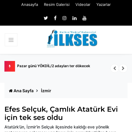
Anasayfa
Resim Galerisi
Videolar
Yazarlar
k
Pazar günü YÖKDİL/2 adayları ter dökecek
B
S
Ana Sayfa
İzmir
Efes Selçuk, Çamlık Atatürk Evi
için tek ses oldu
Atatürk’ün, İzmir’in Selçuk ilçesinde kaldığı eve yönelik