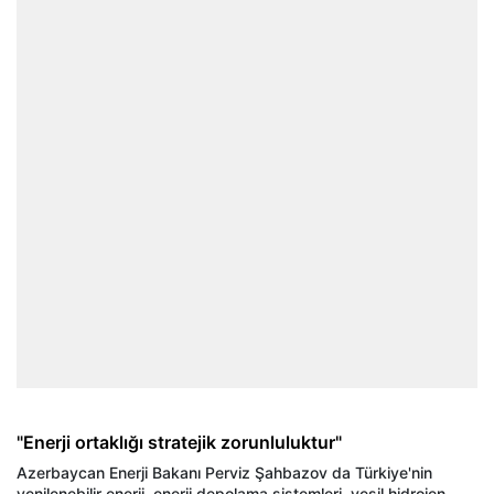
"Enerji ortaklığı stratejik zorunluluktur"
Azerbaycan Enerji Bakanı Perviz Şahbazov da Türkiye'nin
yenilenebilir enerji, enerji depolama sistemleri, yeşil hidrojen,