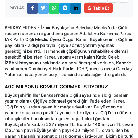
PAYLAŞ:
Takip Et
BERKAY ERDEN - İzmir Büyükşehir Belediye Meclisi’nde Çiğli
ilçesinin sorunlarını gündeme getiren Adalet ve Kalkınma Partisi
(AK Parti) Çiğli Meclis Üyesi Özgür Kaner, Büyükşehir’in Çiğli’nin
payı olarak aldığı parayla ilçeye somut yatırım yapması
gerektiğini belirtti. Harmandalı çöplüğünün rehabilite eidlemsi
gerektiğini belirten Kaner, yapımı yarım kalan Katip Çelebi
İZBAN istayonunu hakkında da soru önergesi verirken, Kaner’e
yanıt veren Cumhuriyet Halk Partisi (CHP) meclis üyesi Candaş
Yeter ise, istasyonun bu yıl içerisinde açılacağını dile getirdi.
400 MİLYONU SOMUT GÖRMEK İSTİYORUZ
Büyükşehir’in İller Bankası’ndan Çiğli sayesinde aldığı paranın
yatırım olarak Çiğli’ye dönmesi gerektiğini ifade eden Kaner,
“Çiğli’nin yıllardan gelen bir mağduriyeti var. Bu yüzden de
yatırım konusunda pozitif ayrımcılık bekliyoruz. Çiğli’nin nüfusu
itibariyle iller banaksından gelen paya bakıldığından
Büyükşehir’e katkısı 537 milyon TL. Burada 140 milyon TL civarı
İZSU’nun payı Büyükşehir’in payı 400 milyon TL civarı. Ben bu
paranın karşılığını somut olarak görmek istiyorum. Bizim bir türlü