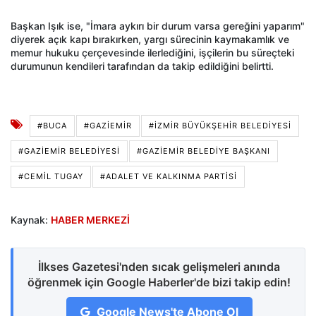
Başkan Işık ise, "İmara aykırı bir durum varsa gereğini yaparım"
diyerek açık kapı bırakırken, yargı sürecinin kaymakamlık ve
memur hukuku çerçevesinde ilerlediğini, işçilerin bu süreçteki
durumunun kendileri tarafından da takip edildiğini belirtti.
#BUCA
#GAZIEMIR
#İZMIR BÜYÜKŞEHIR BELEDIYESI
#GAZIEMIR BELEDIYESI
#GAZIEMIR BELEDIYE BAŞKANI
#CEMIL TUGAY
#ADALET VE KALKINMA PARTISI
Kaynak:
HABER MERKEZİ
İlkses Gazetesi'nden sıcak gelişmeleri anında
öğrenmek için Google Haberler'de bizi takip edin!
Google News'te Abone Ol