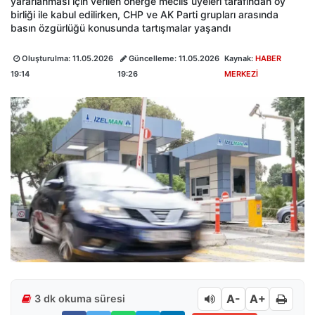
yararlanması için verilen önerge meclis üyeleri tarafından oy
birliği ile kabul edilirken, CHP ve AK Parti grupları arasında
basın özgürlüğü konusunda tartışmalar yaşandı
Oluşturulma:
11.05.2026
Güncelleme:
11.05.2026
Kaynak:
HABER
19:14
19:26
MERKEZİ
A-
A+
3 dk okuma süresi