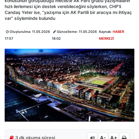
konusunun görüşüldüğü mecliste AK Parti grubu yazışmaların
hızlı ilerlemesi için destek verebileceğini söylerken, CHP’li
Candaş Yeter ise, “yazışma için AK Partili bir aracıya mı ihtiyaç
var” söyleminde bulundu
Oluşturulma:
11.05.2026
Güncelleme:
11.05.2026
Kaynak:
HABER
17:57
18:02
MERKEZİ
A-
A+
3 dk okuma süresi