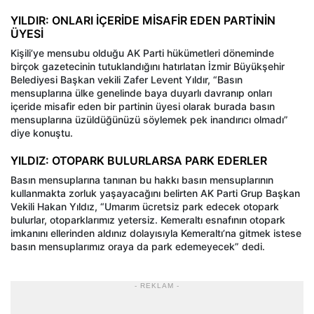
YILDIR: ONLARI İÇERİDE MİSAFİR EDEN PARTİNİN
ÜYESİ
Kişili’ye mensubu olduğu AK Parti hükümetleri döneminde
birçok gazetecinin tutuklandığını hatırlatan İzmir Büyükşehir
Belediyesi Başkan vekili Zafer Levent Yıldır, “Basın
mensuplarına ülke genelinde baya duyarlı davranıp onları
içeride misafir eden bir partinin üyesi olarak burada basın
mensuplarına üzüldüğünüzü söylemek pek inandırıcı olmadı”
diye konuştu.
YILDIZ: OTOPARK BULURLARSA PARK EDERLER
Basın mensuplarına tanınan bu hakkı basın mensuplarının
kullanmakta zorluk yaşayacağını belirten AK Parti Grup Başkan
Vekili Hakan Yıldız, “Umarım ücretsiz park edecek otopark
bulurlar, otoparklarımız yetersiz. Kemeraltı esnafının otopark
imkanını ellerinden aldınız dolayısıyla Kemeraltı’na gitmek istese
basın mensuplarımız oraya da park edemeyecek” dedi.
- REKLAM -