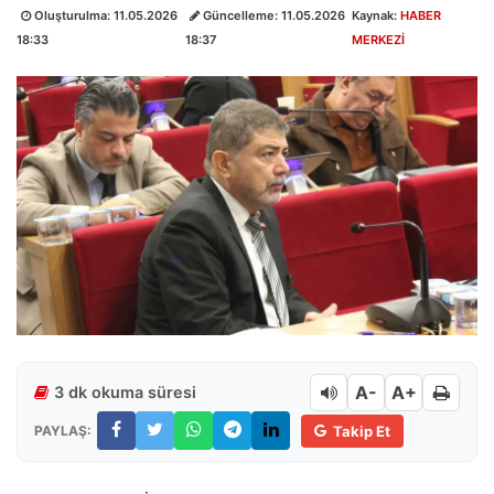
Oluşturulma:
11.05.2026
Güncelleme:
11.05.2026
Kaynak:
HABER
18:33
18:37
MERKEZİ
A-
A+
3 dk okuma süresi
PAYLAŞ:
Takip Et