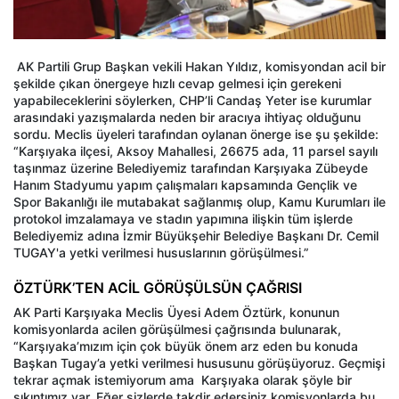
AK Partili Grup Başkan vekili Hakan Yıldız, komisyondan acil bir
şekilde çıkan önergeye hızlı cevap gelmesi için gerekeni
yapabileceklerini söylerken, CHP’li Candaş Yeter ise kurumlar
arasındaki yazışmalarda neden bir aracıya ihtiyaç olduğunu
sordu. Meclis üyeleri tarafından oylanan önerge ise şu şekilde:
“Karşıyaka ilçesi, Aksoy Mahallesi, 26675 ada, 11 parsel sayılı
taşınmaz üzerine Belediyemiz tarafından Karşıyaka Zübeyde
Hanım Stadyumu yapım çalışmaları kapsamında Gençlik ve
Spor Bakanlığı ile mutabakat sağlanmış olup, Kamu Kurumları ile
protokol imzalamaya ve stadın yapımına ilişkin tüm işlerde
Belediyemiz adına İzmir Büyükşehir Belediye Başkanı Dr. Cemil
TUGAY'a yetki verilmesi hususlarının görüşülmesi.”
ÖZTÜRK’TEN ACİL GÖRÜŞÜLSÜN ÇAĞRISI
AK Parti Karşıyaka Meclis Üyesi Adem Öztürk, konunun
komisyonlarda acilen görüşülmesi çağrısında bulunarak,
“Karşıyaka’mızım için çok büyük önem arz eden bu konuda
Başkan Tugay’a yetki verilmesi hususunu görüşüyoruz. Geçmişi
tekrar açmak istemiyorum ama
Karşıyaka olarak şöyle bir
sıkıntımız var. Eğer sizlerde takdir edersiniz komisyonlarda bu