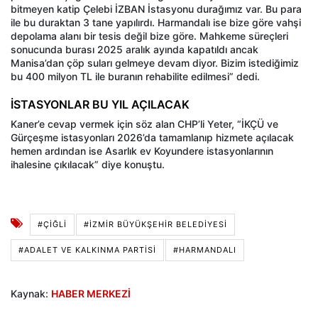
bitmeyen katip Çelebi İZBAN İstasyonu durağımız var. Bu para
ile bu duraktan 3 tane yapılırdı. Harmandalı ise bize göre vahşi
depolama alanı bir tesis değil bize göre. Mahkeme süreçleri
sonucunda burası 2025 aralık ayında kapatıldı ancak
Manisa’dan çöp suları gelmeye devam diyor. Bizim istediğimiz
bu 400 milyon TL ile buranın rehabilite edilmesi” dedi.
İSTASYONLAR BU YIL AÇILACAK
Kaner’e cevap vermek için söz alan CHP’li Yeter, “İKÇÜ ve
Gürçeşme istasyonları 2026’da tamamlanıp hizmete açılacak
hemen ardından ise Asarlık ev Koyundere istasyonlarının
ihalesine çıkılacak” diye konuştu.
#ÇIĞLI
#İZMIR BÜYÜKŞEHIR BELEDIYESI
#ADALET VE KALKINMA PARTISI
#HARMANDALI
Kaynak:
HABER MERKEZİ