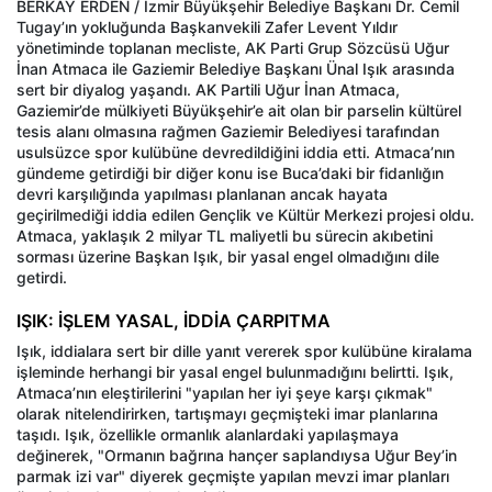
BERKAY ERDEN / İzmir Büyükşehir Belediye Başkanı Dr. Cemil
Tugay’ın yokluğunda Başkanvekili Zafer Levent Yıldır
yönetiminde toplanan mecliste, AK Parti Grup Sözcüsü Uğur
İnan Atmaca ile Gaziemir Belediye Başkanı Ünal Işık arasında
sert bir diyalog yaşandı. AK Partili Uğur İnan Atmaca,
Gaziemir’de mülkiyeti Büyükşehir’e ait olan bir parselin kültürel
tesis alanı olmasına rağmen Gaziemir Belediyesi tarafından
usulsüzce spor kulübüne devredildiğini iddia etti. Atmaca’nın
gündeme getirdiği bir diğer konu ise Buca’daki bir fidanlığın
devri karşılığında yapılması planlanan ancak hayata
geçirilmediği iddia edilen Gençlik ve Kültür Merkezi projesi oldu.
Atmaca, yaklaşık 2 milyar TL maliyetli bu sürecin akıbetini
sorması üzerine Başkan Işık, bir yasal engel olmadığını dile
getirdi.
IŞIK: İŞLEM YASAL, İDDİA ÇARPITMA
Işık, iddialara sert bir dille yanıt vererek spor kulübüne kiralama
işleminde herhangi bir yasal engel bulunmadığını belirtti. Işık,
Atmaca’nın eleştirilerini "yapılan her iyi şeye karşı çıkmak"
olarak nitelendirirken, tartışmayı geçmişteki imar planlarına
taşıdı. Işık, özellikle ormanlık alanlardaki yapılaşmaya
değinerek, "Ormanın bağrına hançer saplandıysa Uğur Bey’in
parmak izi var" diyerek geçmişte yapılan mevzi imar planları