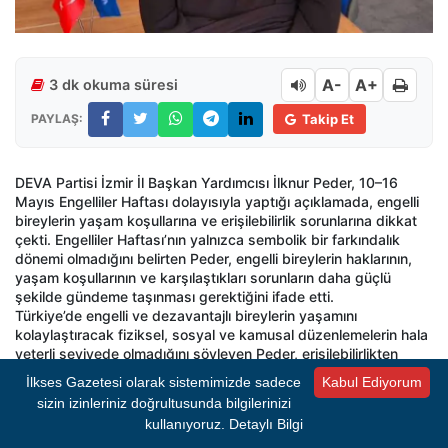
A-
A+
3 dk okuma süresi
PAYLAŞ:
Takip Et
DEVA Partisi İzmir İl Başkan Yardımcısı İlknur Peder, 10–16
Mayıs Engelliler Haftası dolayısıyla yaptığı açıklamada, engelli
bireylerin yaşam koşullarına ve erişilebilirlik sorunlarına dikkat
çekti. Engelliler Haftası’nın yalnızca sembolik bir farkındalık
dönemi olmadığını belirten Peder, engelli bireylerin haklarının,
yaşam koşullarının ve karşılaştıkları sorunların daha güçlü
şekilde gündeme taşınması gerektiğini ifade etti.
Türkiye’de engelli ve dezavantajlı bireylerin yaşamını
kolaylaştıracak fiziksel, sosyal ve kamusal düzenlemelerin hala
yeterli seviyede olmadığını söyleyen Peder, erişilebilirlikten
ulaşıma, sosyal yaşamdan kültür ve sanat faaliyetlerine kadar
İlkses Gazetesi olarak sistemimizde sadece
Kabul Ediyorum
birçok alanda ciddi eksikliklerin sürdüğünü kaydetti.
sizin izinleriniz doğrultusunda bilgilerinizi
kullanıyoruz.
Detaylı Bilgi
SEMBOLİK BİR HAFTA DEĞİL...